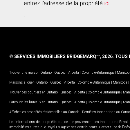
entrez l'adresse de la propriété
ici
.
© SERVICES IMMOBILIERS BRIDGEMARQ
, 2026.
TOUS D
MD
Trouver une maison
Ontario
|
Québec
|
Alberta
|
Colombie-Britannique
|
Manitob
Maisons à louer -
Ontario
|
Québec
|
Alberta
|
Colombie-Britannique
|
Manitoba
|
Trouver des courtiers en
Ontario
|
Québec
|
Alberta
|
Colombie-Britannique
|
Man
Parcourir les bureaux en
Ontario
|
Québec
|
Alberta
|
Colombie-Britannique
|
Man
Afficher les propriétés résidentielles au Canada
|
Dernières inscriptions au Cana
Les informations des propriétés sur ce site proviennent des inscriptions Royal 
immobilières autres que Royal LePage et ses distributeurs. L'exactitude de l'info