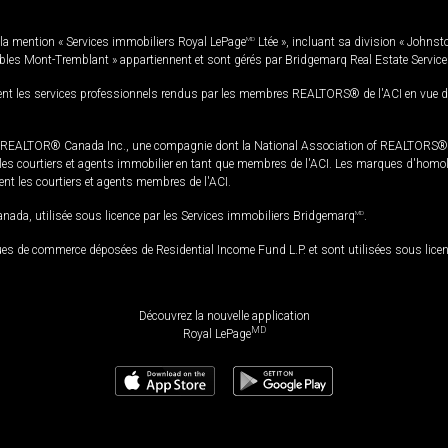
la mention « Services immobiliers Royal LePage
MD
Ltée », incluant sa division « Johnst
bles Mont-Tremblant » appartiennent et sont gérés par Bridgemarq Real Estate Servic
 les services professionnels rendus par les membres REALTORS® de l'ACI en vue de l'a
TOR® Canada Inc., une compagnie dont la National Association of REALTORS® et l'
s courtiers et agents immobilier en tant que membres de l'ACI. Les marques d'homolog
ssent les courtiers et agents membres de l'ACI.
da, utilisée sous licence par les Services immobiliers Bridgemarq
MD
.
s de commerce déposées de Residential Income Fund L.P. et sont utilisées sous lice
Découvrez la nouvelle application
MD
Royal LePage