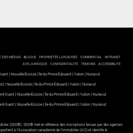
E DES MÉDIAS
BLOGUE
PROPRIÉTÉS LUXUEUSES
COMMERCIAL
INTRANET
AVIS JURIDIQUE
CONFIDENTIALITÉ
TÉMOINS
ACCESSIBILITÉ
-Ouest
|
Nouvelle-Écosse
|
Île-du-Prince-Édouard
|
Yukon
|
Nunavut
.
est
|
Nouvelle-Écosse
|
Île-du-Prince-Édouard
|
Yukon
|
Nunavut
.
Nord-Ouest
|
Nouvelle-Écosse
|
Île-du-Prince-Édouard
|
Yukon
|
Nunavut
Nord-Ouest
|
Nouvelle-Écosse
|
Île-du-Prince-Édouard
|
Yukon
|
Nunavut
mobilier (SDD®). SDD® met en référence des inscriptions tenues par des agences
rtient à l'Association canadienne de l’immobilier (ACI) et identifie le