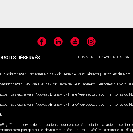
Facebook
LinkedIn
YouTube
Instagram
ROITS RÉSERVÉS.
COMMUNIQUEZ AVEC NOUS
SALL
a
|
Saskatchewan
|
Nouveau-Brunswick
|
Terre-Neuve-et-Labrador
|
Territoires du Nord
Saskatchewan
|
Nouveau-Brunswick
|
Terre-Neuve-et-Labrador
|
Territoires du Nord-Ou
itoba
|
Saskatchewan
|
Nouveau-Brunswick
|
Terre-Neuve-et-Labrador
|
Territoires du 
itoba
|
Saskatchewan
|
Nouveau-Brunswick
|
Terre-Neuve-et-Labrador
|
Territoires du 
da
LePage
MD
et du service de distribution de données de l'Association canadienne de l’im
rmation n'est pas garantie et devrait être indépendamment vérifiée. La marque DDF® appa