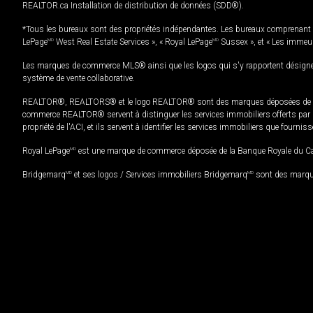
REALTOR.ca Installation de distribution de données (SDD®).
*Tous les bureaux sont des propriétés indépendantes. Les bureaux comprenant 
LePage
MD
West Real Estate Services », « Royal LePage
MD
Sussex », et « Les immeu
Les marques de commerce MLS® ainsi que les logos qui s'y rapportent désignent
système de vente collaborative.
REALTOR®, REALTORS® et le logo REALTOR® sont des marques déposées de REAL
commerce REALTOR® servent à distinguer les services immobiliers offerts par le
propriété de l'ACI, et ils servent à identifier les services immobiliers que fourni
Royal LePage
MD
est une marque de commerce déposée de la Banque Royale du Cana
Bridgemarq
MD
et ses logos / Services immobiliers Bridgemarq
MD
sont des marque