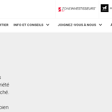
ZoneInvestisseurs RLP
RTIER
INFO ET CONSEILS
JOIGNEZ-VOUS À NOUS
s
riété
rché.
bien