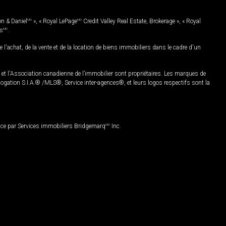
on & Daniel
MD
», « Royal LePage
MD
Credit Valley Real Estate, Brokerage », « Royal
es
MD
.
chat, de la vente et de la location de biens immobiliers dans le cadre d'un
Association canadienne de l’immobilier sont propriétaires. Les marques de
ation S.I.A.® /MLS®, Service inter-agences®, et leurs logos respectifs sont la
nce par Services immobiliers Bridgemarq
MD
Inc.