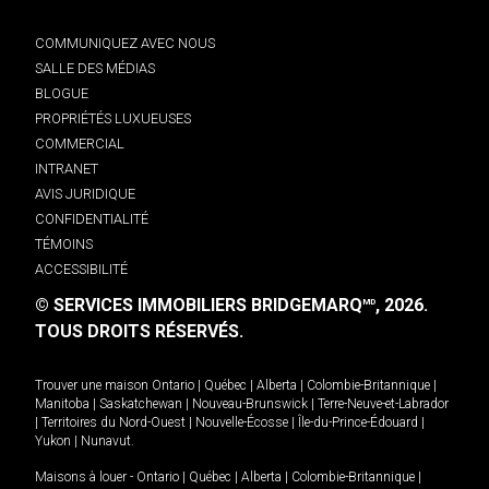
COMMUNIQUEZ AVEC NOUS
SALLE DES MÉDIAS
BLOGUE
PROPRIÉTÉS LUXUEUSES
COMMERCIAL
INTRANET
AVIS JURIDIQUE
CONFIDENTIALITÉ
TÉMOINS
ACCESSIBILITÉ
© SERVICES IMMOBILIERS BRIDGEMARQ
, 2026.
MD
TOUS DROITS RÉSERVÉS.
Trouver une maison
Ontario
|
Québec
|
Alberta
|
Colombie-Britannique
|
Manitoba
|
Saskatchewan
|
Nouveau-Brunswick
|
Terre-Neuve-et-Labrador
|
Territoires du Nord-Ouest
|
Nouvelle-Écosse
|
Île-du-Prince-Édouard
|
Yukon
|
Nunavut
.
Maisons à louer -
Ontario
|
Québec
|
Alberta
|
Colombie-Britannique
|