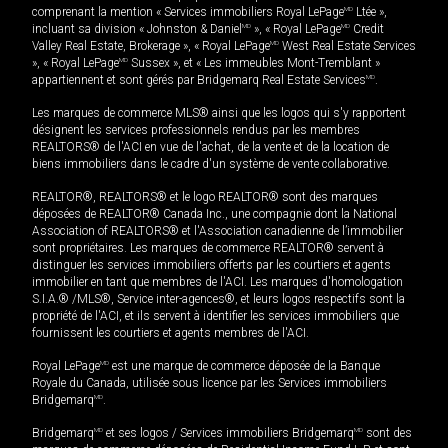
comprenant la mention « Services immobiliers Royal LePage
MD
Ltée »,
incluant sa division « Johnston & Daniel
MD
», « Royal LePage
MD
Credit
Valley Real Estate, Brokerage », « Royal LePage
MD
West Real Estate Services
», « Royal LePage
MD
Sussex », et « Les immeubles Mont-Tremblant »
appartiennent et sont gérés par Bridgemarq Real Estate Services
MD
.
Les marques de commerce MLS® ainsi que les logos qui s'y rapportent
désignent les services professionnels rendus par les membres
REALTORS® de l'ACI en vue de l'achat, de la vente et de la location de
biens immobiliers dans le cadre d'un système de vente collaborative.
REALTOR®, REALTORS® et le logo REALTOR® sont des marques
déposées de REALTOR® Canada Inc., une compagnie dont la National
Association of REALTORS® et l'Association canadienne de l’immobilier
sont propriétaires. Les marques de commerce REALTOR® servent à
distinguer les services immobiliers offerts par les courtiers et agents
immobilier en tant que membres de l'ACI. Les marques d'homologation
S.I.A.® /MLS®, Service inter-agences®, et leurs logos respectifs sont la
propriété de l'ACI, et ils servent à identifier les services immobiliers que
fournissent les courtiers et agents membres de l'ACI.
Royal LePage
MD
est une marque de commerce déposée de la Banque
Royale du Canada, utilisée sous licence par les Services immobiliers
Bridgemarq
MD
.
Bridgemarq
MD
et ses logos / Services immobiliers Bridgemarq
MD
sont des