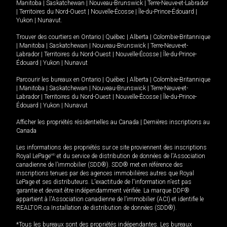
Manitoba
|
Saskatchewan
|
Nouveau-Brunswick
|
Terre-Neuve-et-Labrador
|
Territoires du Nord-Ouest
|
Nouvelle-Écosse
|
Île-du-Prince-Édouard
|
Yukon
|
Nunavut
.
Trouver des courtiers en
Ontario
|
Québec
|
Alberta
|
Colombie-Britannique
|
Manitoba
|
Saskatchewan
|
Nouveau-Brunswick
|
Terre-Neuve-et-
Labrador
|
Territoires du Nord-Ouest
|
Nouvelle-Écosse
|
Île-du-Prince-
Édouard
|
Yukon
|
Nunavut
Parcourir les bureaux en
Ontario
|
Québec
|
Alberta
|
Colombie-Britannique
|
Manitoba
|
Saskatchewan
|
Nouveau-Brunswick
|
Terre-Neuve-et-
Labrador
|
Territoires du Nord-Ouest
|
Nouvelle-Écosse
|
Île-du-Prince-
Édouard
|
Yukon
|
Nunavut
Afficher les propriétés résidentielles au Canada
|
Dernières inscriptions au
Canada
Les informations des propriétés sur ce site proviennent des inscriptions
Royal LePage
MD
et du service de distribution de données de l'Association
canadienne de l’immobilier (SDD®). SDD® met en référence des
inscriptions tenues par des agences immobilières autres que Royal
LePage et ses distributeurs. L'exactitude de l'information n'est pas
garantie et devrait être indépendamment vérifiée. La marque DDF®
appartient à l'Association canadienne de l’immobilier (ACI) et identifie le
REALTOR.ca Installation de distribution de données (SDD®).
*Tous les bureaux sont des propriétés indépendantes. Les bureaux