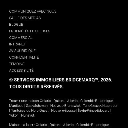
COMMUNIQUEZ AVEC NOUS
SALLE DES MÉDIAS
BLOGUE
PROPRIÉTÉS LUXUEUSES
COMMERCIAL
INTRANET
AVIS JURIDIQUE
CONFIDENTIALITÉ
TÉMOINS
ACCESSIBILITÉ
© SERVICES IMMOBILIERS BRIDGEMARQ
, 2026.
MD
TOUS DROITS RÉSERVÉS.
Trouver une maison
Ontario
|
Québec
|
Alberta
|
Colombie-Britannique
|
Manitoba
|
Saskatchewan
|
Nouveau-Brunswick
|
Terre-Neuve-et-Labrador
|
Territoires du Nord-Ouest
|
Nouvelle-Écosse
|
Île-du-Prince-Édouard
|
Yukon
|
Nunavut
.
Maisons à louer -
Ontario
|
Québec
|
Alberta
|
Colombie-Britannique
|