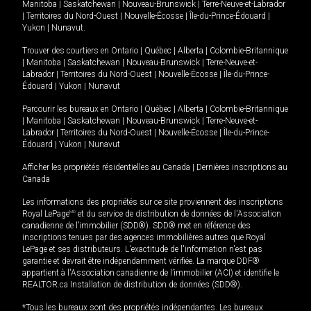
Manitoba
|
Saskatchewan
|
Nouveau-Brunswick
|
Terre-Neuve-et-Labrador
|
Territoires du Nord-Ouest
|
Nouvelle-Écosse
|
Île-du-Prince-Édouard
|
Yukon
|
Nunavut
.
Trouver des courtiers en
Ontario
|
Québec
|
Alberta
|
Colombie-Britannique
|
Manitoba
|
Saskatchewan
|
Nouveau-Brunswick
|
Terre-Neuve-et-
Labrador
|
Territoires du Nord-Ouest
|
Nouvelle-Écosse
|
Île-du-Prince-
Édouard
|
Yukon
|
Nunavut
Parcourir les bureaux en
Ontario
|
Québec
|
Alberta
|
Colombie-Britannique
|
Manitoba
|
Saskatchewan
|
Nouveau-Brunswick
|
Terre-Neuve-et-
Labrador
|
Territoires du Nord-Ouest
|
Nouvelle-Écosse
|
Île-du-Prince-
Édouard
|
Yukon
|
Nunavut
Afficher les propriétés résidentielles au Canada
|
Dernières inscriptions au
Canada
Les informations des propriétés sur ce site proviennent des inscriptions
Royal LePage
MD
et du service de distribution de données de l'Association
canadienne de l’immobilier (SDD®). SDD® met en référence des
inscriptions tenues par des agences immobilières autres que Royal
LePage et ses distributeurs. L'exactitude de l'information n'est pas
garantie et devrait être indépendamment vérifiée. La marque DDF®
appartient à l'Association canadienne de l’immobilier (ACI) et identifie le
REALTOR.ca Installation de distribution de données (SDD®).
*Tous les bureaux sont des propriétés indépendantes. Les bureaux