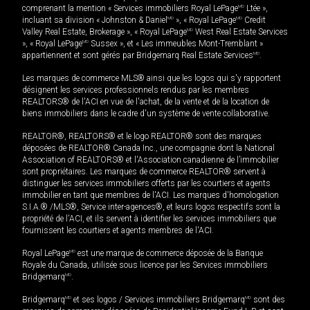
comprenant la mention « Services immobiliers Royal LePage
MD
Ltée »,
incluant sa division « Johnston & Daniel
MD
», « Royal LePage
MD
Credit
Valley Real Estate, Brokerage », « Royal LePage
MD
West Real Estate Services
», « Royal LePage
MD
Sussex », et « Les immeubles Mont-Tremblant »
appartiennent et sont gérés par Bridgemarq Real Estate Services
MD
.
Les marques de commerce MLS® ainsi que les logos qui s'y rapportent
désignent les services professionnels rendus par les membres
REALTORS® de l'ACI en vue de l'achat, de la vente et de la location de
biens immobiliers dans le cadre d'un système de vente collaborative.
REALTOR®, REALTORS® et le logo REALTOR® sont des marques
déposées de REALTOR® Canada Inc., une compagnie dont la National
Association of REALTORS® et l'Association canadienne de l’immobilier
sont propriétaires. Les marques de commerce REALTOR® servent à
distinguer les services immobiliers offerts par les courtiers et agents
immobilier en tant que membres de l'ACI. Les marques d'homologation
S.I.A.® /MLS®, Service inter-agences®, et leurs logos respectifs sont la
propriété de l'ACI, et ils servent à identifier les services immobiliers que
fournissent les courtiers et agents membres de l'ACI.
Royal LePage
MD
est une marque de commerce déposée de la Banque
Royale du Canada, utilisée sous licence par les Services immobiliers
Bridgemarq
MD
.
Bridgemarq
MD
et ses logos / Services immobiliers Bridgemarq
MD
sont des