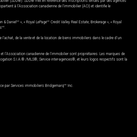
mobilier (SDD®). SDD® met en référence des inscriptions tenues par des agences
rtient à l'Association canadienne de l’immobilier (ACI) et identifie le
on & Daniel
MD
», « Royal LePage
MD
Credit Valley Real Estate, Brokerage », « Royal
es
MD
.
chat, de la vente et de la location de biens immobiliers dans le cadre d'un
Association canadienne de l’immobilier sont propriétaires. Les marques de
ation S.I.A.® /MLS®, Service inter-agences®, et leurs logos respectifs sont la
nce par Services immobiliers Bridgemarq
MD
Inc.