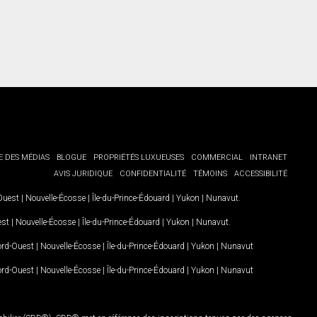
E DES MÉDIAS
BLOGUE
PROPRIÉTÉS LUXUEUSES
COMMERCIAL
INTRANET
AVIS JURIDIQUE
CONFIDENTIALITÉ
TÉMOINS
ACCESSIBILITÉ
-Ouest
|
Nouvelle-Écosse
|
Île-du-Prince-Édouard
|
Yukon
|
Nunavut
.
est
|
Nouvelle-Écosse
|
Île-du-Prince-Édouard
|
Yukon
|
Nunavut
.
Nord-Ouest
|
Nouvelle-Écosse
|
Île-du-Prince-Édouard
|
Yukon
|
Nunavut
Nord-Ouest
|
Nouvelle-Écosse
|
Île-du-Prince-Édouard
|
Yukon
|
Nunavut