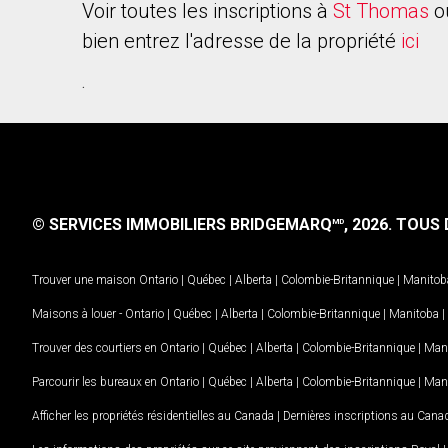
Voir toutes les inscriptions à
St Thomas
o
bien entrez l'adresse de la propriété
ici
.
© SERVICES IMMOBILIERS BRIDGEMARQ
, 2026.
TOUS D
MD
Trouver une maison
Ontario
|
Québec
|
Alberta
|
Colombie-Britannique
|
Manitob
Maisons à louer -
Ontario
|
Québec
|
Alberta
|
Colombie-Britannique
|
Manitoba
|
Trouver des courtiers en
Ontario
|
Québec
|
Alberta
|
Colombie-Britannique
|
Man
Parcourir les bureaux en
Ontario
|
Québec
|
Alberta
|
Colombie-Britannique
|
Man
Afficher les propriétés résidentielles au Canada
|
Dernières inscriptions au Cana