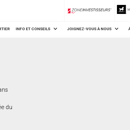
ZoneInvestisseurs RLP
RTIER
INFO ET CONSEILS
JOIGNEZ-VOUS À NOUS
dans
rée du