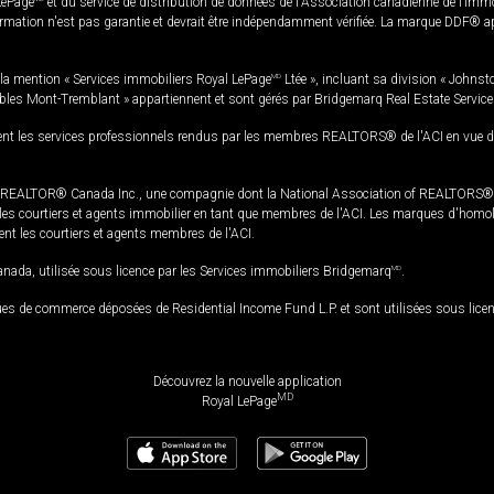
LePage
et du service de distribution de données de l'Association canadienne de l’im
rmation n'est pas garantie et devrait être indépendamment vérifiée. La marque DDF® appa
la mention « Services immobiliers Royal LePage
MD
Ltée », incluant sa division « Johnst
bles Mont-Tremblant » appartiennent et sont gérés par Bridgemarq Real Estate Servic
 les services professionnels rendus par les membres REALTORS® de l'ACI en vue de l'a
TOR® Canada Inc., une compagnie dont la National Association of REALTORS® et l'
s courtiers et agents immobilier en tant que membres de l'ACI. Les marques d'homolog
ssent les courtiers et agents membres de l'ACI.
da, utilisée sous licence par les Services immobiliers Bridgemarq
MD
.
s de commerce déposées de Residential Income Fund L.P. et sont utilisées sous lice
Découvrez la nouvelle application
MD
Royal LePage