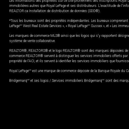
Les informations des propriétés sur ce site proviennent des inscriptions Royal 
immobilières autres que Royal LePage et ses distributeurs. L'exactitude de l'info
REALTOR.ca Installation de distribution de données (SDD®).
*Tous les bureaux sont des propriétés indépendantes. Les bureaux comprenant 
LePage
MD
West Real Estate Services », « Royal LePage
MD
Sussex », et « Les immeu
Les marques de commerce MLS® ainsi que les logos qui s'y rapportent désignent
système de vente collaborative.
REALTOR®, REALTORS® et le logo REALTOR® sont des marques déposées de REAL
commerce REALTOR® servent à distinguer les services immobiliers offerts par le
propriété de l'ACI, et ils servent à identifier les services immobiliers que fourni
Royal LePage
MD
est une marque de commerce déposée de la Banque Royale du Cana
Bridgemarq
MD
et ses logos / Services immobiliers Bridgemarq
MD
sont des marque