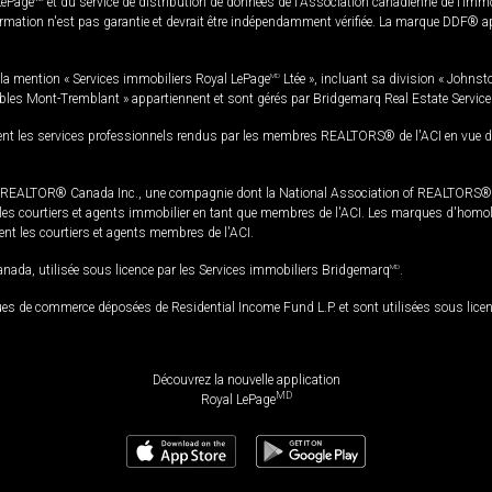
LePage
et du service de distribution de données de l'Association canadienne de l’im
rmation n'est pas garantie et devrait être indépendamment vérifiée. La marque DDF® appa
la mention « Services immobiliers Royal LePage
MD
Ltée », incluant sa division « Johnst
bles Mont-Tremblant » appartiennent et sont gérés par Bridgemarq Real Estate Servic
 les services professionnels rendus par les membres REALTORS® de l'ACI en vue de l'a
TOR® Canada Inc., une compagnie dont la National Association of REALTORS® et l'
s courtiers et agents immobilier en tant que membres de l'ACI. Les marques d'homolog
ssent les courtiers et agents membres de l'ACI.
da, utilisée sous licence par les Services immobiliers Bridgemarq
MD
.
s de commerce déposées de Residential Income Fund L.P. et sont utilisées sous lice
Découvrez la nouvelle application
MD
Royal LePage