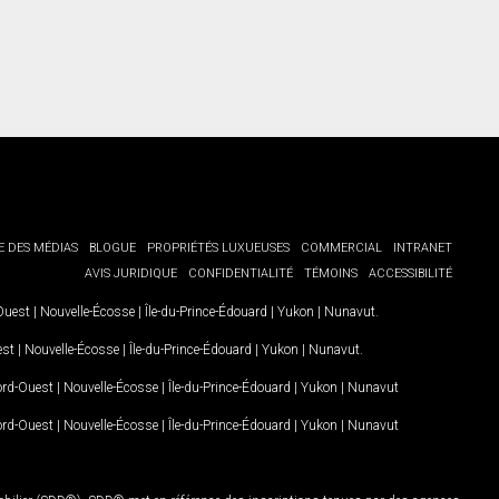
E DES MÉDIAS
BLOGUE
PROPRIÉTÉS LUXUEUSES
COMMERCIAL
INTRANET
AVIS JURIDIQUE
CONFIDENTIALITÉ
TÉMOINS
ACCESSIBILITÉ
-Ouest
|
Nouvelle-Écosse
|
Île-du-Prince-Édouard
|
Yukon
|
Nunavut
.
est
|
Nouvelle-Écosse
|
Île-du-Prince-Édouard
|
Yukon
|
Nunavut
.
Nord-Ouest
|
Nouvelle-Écosse
|
Île-du-Prince-Édouard
|
Yukon
|
Nunavut
Nord-Ouest
|
Nouvelle-Écosse
|
Île-du-Prince-Édouard
|
Yukon
|
Nunavut