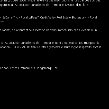
mobilier (SDD®). SDD® met en référence des inscriptions tenues par des agences
rtient à l'Association canadienne de l’immobilier (ACI) et identifie le
on & Daniel
MD
», « Royal LePage
MD
Credit Valley Real Estate, Brokerage », « Royal
es
MD
.
chat, de la vente et de la location de biens immobiliers dans le cadre d'un
Association canadienne de l’immobilier sont propriétaires. Les marques de
ation S.I.A.® /MLS®, Service inter-agences®, et leurs logos respectifs sont la
nce par Services immobiliers Bridgemarq
MD
Inc.