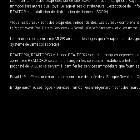
Les informations des propriétés sur ce site proviennent des inscriptions Royal 
immobilières autres que Royal LePage et ses distributeurs. L'exactitude de l'info
REALTOR.ca Installation de distribution de données (SDD®).
*Tous les bureaux sont des propriétés indépendantes. Les bureaux comprenant 
LePage
MD
West Real Estate Services », « Royal LePage
MD
Sussex », et « Les immeu
Les marques de commerce MLS® ainsi que les logos qui s'y rapportent désignent
système de vente collaborative.
REALTOR®, REALTORS® et le logo REALTOR® sont des marques déposées de REAL
commerce REALTOR® servent à distinguer les services immobiliers offerts par le
propriété de l'ACI, et ils servent à identifier les services immobiliers que fourni
Royal LePage
MD
est une marque de commerce déposée de la Banque Royale du Cana
Bridgemarq
MD
et ses logos / Services immobiliers Bridgemarq
MD
sont des marque