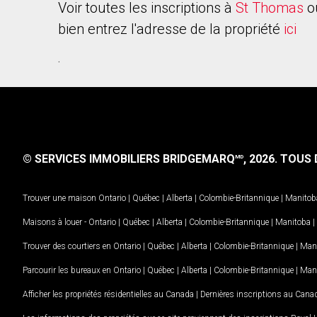
Voir toutes les inscriptions à
St Thomas
o
bien entrez l'adresse de la propriété
ici
.
© SERVICES IMMOBILIERS BRIDGEMARQ
, 2026.
TOUS D
MD
Trouver une maison
Ontario
|
Québec
|
Alberta
|
Colombie-Britannique
|
Manitob
Maisons à louer -
Ontario
|
Québec
|
Alberta
|
Colombie-Britannique
|
Manitoba
|
Trouver des courtiers en
Ontario
|
Québec
|
Alberta
|
Colombie-Britannique
|
Man
Parcourir les bureaux en
Ontario
|
Québec
|
Alberta
|
Colombie-Britannique
|
Man
Afficher les propriétés résidentielles au Canada
|
Dernières inscriptions au Cana