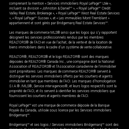
comprenant la mention « Services immobiliers Royal LePage
MD
Ltée »,
incluant sa division « Johnston & Daniel
MD
», « Royal LePage
MD
Credit
Valley Real Estate, Brokerage », « Royal LePage
MD
West Real Estate Services
», « Royal LePage
MD
Sussex », et « Les immeubles Mont-Tremblant »
appartiennent et sont gérés par Bridgemarq Real Estate Services
MD
.
Les marques de commerce MLS® ainsi que les logos qui s'y rapportent
désignent les services professionnels rendus par les membres
REALTORS® de l'ACI en vue de l'achat, de la vente et de la location de
biens immobiliers dans le cadre d'un système de vente collaborative.
REALTOR®, REALTORS® et le logo REALTOR® sont des marques
déposées de REALTOR® Canada Inc., une compagnie dont la National
Association of REALTORS® et l'Association canadienne de l’immobilier
sont propriétaires. Les marques de commerce REALTOR® servent à
distinguer les services immobiliers offerts par les courtiers et agents
immobilier en tant que membres de l'ACI. Les marques d'homologation
S.I.A.® /MLS®, Service inter-agences®, et leurs logos respectifs sont la
propriété de l'ACI, et ils servent à identifier les services immobiliers que
fournissent les courtiers et agents membres de l'ACI.
Royal LePage
MD
est une marque de commerce déposée de la Banque
Royale du Canada, utilisée sous licence par les Services immobiliers
Bridgemarq
MD
.
Bridgemarq
MD
et ses logos / Services immobiliers Bridgemarq
MD
sont des