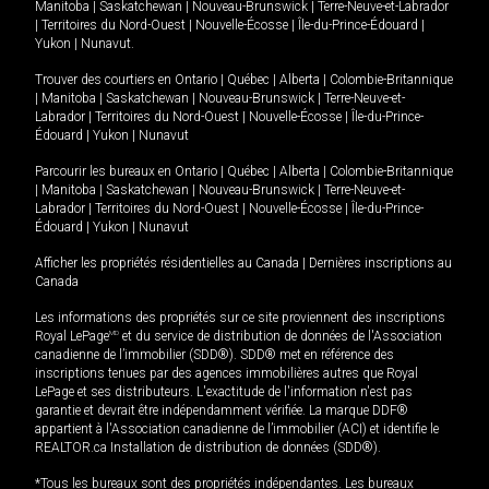
Manitoba
|
Saskatchewan
|
Nouveau-Brunswick
|
Terre-Neuve-et-Labrador
|
Territoires du Nord-Ouest
|
Nouvelle-Écosse
|
Île-du-Prince-Édouard
|
Yukon
|
Nunavut
.
Trouver des courtiers en
Ontario
|
Québec
|
Alberta
|
Colombie-Britannique
|
Manitoba
|
Saskatchewan
|
Nouveau-Brunswick
|
Terre-Neuve-et-
Labrador
|
Territoires du Nord-Ouest
|
Nouvelle-Écosse
|
Île-du-Prince-
Édouard
|
Yukon
|
Nunavut
Parcourir les bureaux en
Ontario
|
Québec
|
Alberta
|
Colombie-Britannique
|
Manitoba
|
Saskatchewan
|
Nouveau-Brunswick
|
Terre-Neuve-et-
Labrador
|
Territoires du Nord-Ouest
|
Nouvelle-Écosse
|
Île-du-Prince-
Édouard
|
Yukon
|
Nunavut
Afficher les propriétés résidentielles au Canada
|
Dernières inscriptions au
Canada
Les informations des propriétés sur ce site proviennent des inscriptions
Royal LePage
MD
et du service de distribution de données de l'Association
canadienne de l’immobilier (SDD®). SDD® met en référence des
inscriptions tenues par des agences immobilières autres que Royal
LePage et ses distributeurs. L'exactitude de l'information n'est pas
garantie et devrait être indépendamment vérifiée. La marque DDF®
appartient à l'Association canadienne de l’immobilier (ACI) et identifie le
REALTOR.ca Installation de distribution de données (SDD®).
*Tous les bureaux sont des propriétés indépendantes. Les bureaux