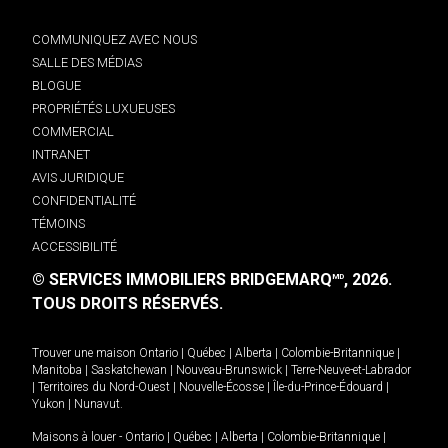
COMMUNIQUEZ AVEC NOUS
SALLE DES MÉDIAS
BLOGUE
PROPRIÉTÉS LUXUEUSES
COMMERCIAL
INTRANET
AVIS JURIDIQUE
CONFIDENTIALITÉ
TÉMOINS
ACCESSIBILITÉ
© SERVICES IMMOBILIERS BRIDGEMARQ
, 2026.
MD
TOUS DROITS RÉSERVÉS.
Trouver une maison
Ontario
|
Québec
|
Alberta
|
Colombie-Britannique
|
Manitoba
|
Saskatchewan
|
Nouveau-Brunswick
|
Terre-Neuve-et-Labrador
|
Territoires du Nord-Ouest
|
Nouvelle-Écosse
|
Île-du-Prince-Édouard
|
Yukon
|
Nunavut
.
Maisons à louer -
Ontario
|
Québec
|
Alberta
|
Colombie-Britannique
|