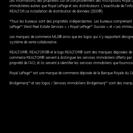
Les informations des propriétés sur ce site proviennent des inscriptions Royal 
immobilières autres que Royal LePage et ses distributeurs. L'exactitude de l'info
REALTOR.ca Installation de distribution de données (SDD®).
*Tous les bureaux sont des propriétés indépendantes. Les bureaux comprenant 
LePage
MD
West Real Estate Services », « Royal LePage
MD
Sussex », et « Les immeu
Les marques de commerce MLS® ainsi que les logos qui s'y rapportent désignent
système de vente collaborative.
REALTOR®, REALTORS® et le logo REALTOR® sont des marques déposées de REAL
commerce REALTOR® servent à distinguer les services immobiliers offerts par le
propriété de l'ACI, et ils servent à identifier les services immobiliers que fourni
Royal LePage
MD
est une marque de commerce déposée de la Banque Royale du Cana
Bridgemarq
MD
et ses logos / Services immobiliers Bridgemarq
MD
sont des marque