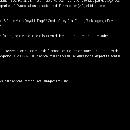
mobilier (SDD®). SDD® met en référence des inscriptions tenues par des agences
rtient à l'Association canadienne de l’immobilier (ACI) et identifie le
on & Daniel
MD
», « Royal LePage
MD
Credit Valley Real Estate, Brokerage », « Royal
es
MD
.
chat, de la vente et de la location de biens immobiliers dans le cadre d'un
Association canadienne de l’immobilier sont propriétaires. Les marques de
ation S.I.A.® /MLS®, Service inter-agences®, et leurs logos respectifs sont la
nce par Services immobiliers Bridgemarq
MD
Inc.