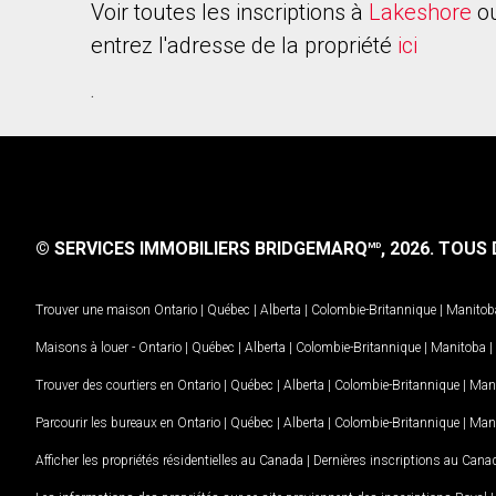
Voir toutes les inscriptions à
Lakeshore
ou
entrez l'adresse de la propriété
ici
.
© SERVICES IMMOBILIERS BRIDGEMARQ
, 2026.
TOUS D
MD
Trouver une maison
Ontario
|
Québec
|
Alberta
|
Colombie-Britannique
|
Manitob
Maisons à louer -
Ontario
|
Québec
|
Alberta
|
Colombie-Britannique
|
Manitoba
|
Trouver des courtiers en
Ontario
|
Québec
|
Alberta
|
Colombie-Britannique
|
Man
Parcourir les bureaux en
Ontario
|
Québec
|
Alberta
|
Colombie-Britannique
|
Man
Afficher les propriétés résidentielles au Canada
|
Dernières inscriptions au Cana