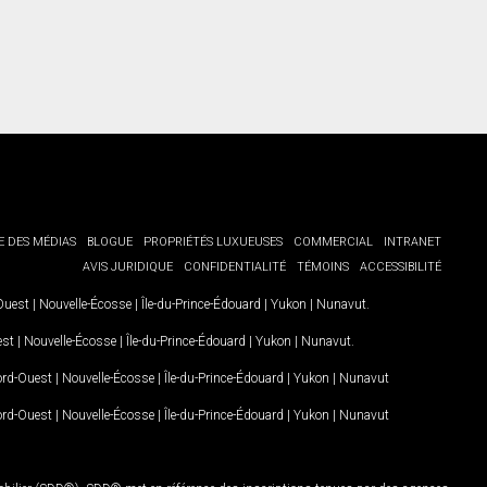
E DES MÉDIAS
BLOGUE
PROPRIÉTÉS LUXUEUSES
COMMERCIAL
INTRANET
AVIS JURIDIQUE
CONFIDENTIALITÉ
TÉMOINS
ACCESSIBILITÉ
-Ouest
|
Nouvelle-Écosse
|
Île-du-Prince-Édouard
|
Yukon
|
Nunavut
.
est
|
Nouvelle-Écosse
|
Île-du-Prince-Édouard
|
Yukon
|
Nunavut
.
Nord-Ouest
|
Nouvelle-Écosse
|
Île-du-Prince-Édouard
|
Yukon
|
Nunavut
Nord-Ouest
|
Nouvelle-Écosse
|
Île-du-Prince-Édouard
|
Yukon
|
Nunavut