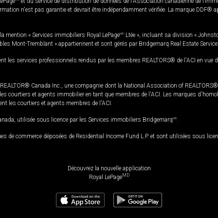
LePage
et du service de distribution de données de l'Association canadienne de l’im
rmation n'est pas garantie et devrait être indépendamment vérifiée. La marque DDF® appa
la mention « Services immobiliers Royal LePage
MD
Ltée », incluant sa division « Johnst
bles Mont-Tremblant » appartiennent et sont gérés par Bridgemarq Real Estate Servic
 les services professionnels rendus par les membres REALTORS® de l'ACI en vue de l'a
TOR® Canada Inc., une compagnie dont la National Association of REALTORS® et l'
s courtiers et agents immobilier en tant que membres de l'ACI. Les marques d'homolog
ssent les courtiers et agents membres de l'ACI.
da, utilisée sous licence par les Services immobiliers Bridgemarq
MD
.
s de commerce déposées de Residential Income Fund L.P. et sont utilisées sous lice
Découvrez la nouvelle application
MD
Royal LePage