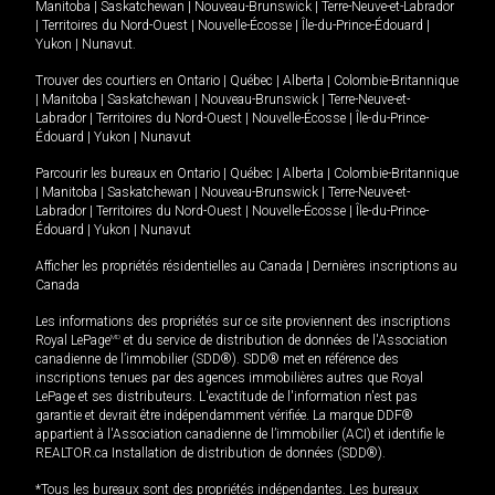
Manitoba
|
Saskatchewan
|
Nouveau-Brunswick
|
Terre-Neuve-et-Labrador
|
Territoires du Nord-Ouest
|
Nouvelle-Écosse
|
Île-du-Prince-Édouard
|
Yukon
|
Nunavut
.
Trouver des courtiers en
Ontario
|
Québec
|
Alberta
|
Colombie-Britannique
|
Manitoba
|
Saskatchewan
|
Nouveau-Brunswick
|
Terre-Neuve-et-
Labrador
|
Territoires du Nord-Ouest
|
Nouvelle-Écosse
|
Île-du-Prince-
Édouard
|
Yukon
|
Nunavut
Parcourir les bureaux en
Ontario
|
Québec
|
Alberta
|
Colombie-Britannique
|
Manitoba
|
Saskatchewan
|
Nouveau-Brunswick
|
Terre-Neuve-et-
Labrador
|
Territoires du Nord-Ouest
|
Nouvelle-Écosse
|
Île-du-Prince-
Édouard
|
Yukon
|
Nunavut
Afficher les propriétés résidentielles au Canada
|
Dernières inscriptions au
Canada
Les informations des propriétés sur ce site proviennent des inscriptions
Royal LePage
MD
et du service de distribution de données de l'Association
canadienne de l’immobilier (SDD®). SDD® met en référence des
inscriptions tenues par des agences immobilières autres que Royal
LePage et ses distributeurs. L'exactitude de l'information n'est pas
garantie et devrait être indépendamment vérifiée. La marque DDF®
appartient à l'Association canadienne de l’immobilier (ACI) et identifie le
REALTOR.ca Installation de distribution de données (SDD®).
*Tous les bureaux sont des propriétés indépendantes. Les bureaux