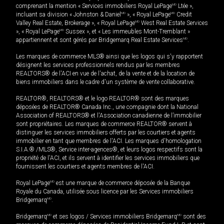
comprenant la mention « Services immobiliers Royal LePage
MD
Ltée »,
incluant sa division « Johnston & Daniel
MD
», « Royal LePage
MD
Credit
Valley Real Estate, Brokerage », « Royal LePage
MD
West Real Estate Services
», « Royal LePage
MD
Sussex », et « Les immeubles Mont-Tremblant »
appartiennent et sont gérés par Bridgemarq Real Estate Services
MD
.
Les marques de commerce MLS® ainsi que les logos qui s'y rapportent
désignent les services professionnels rendus par les membres
REALTORS® de l'ACI en vue de l'achat, de la vente et de la location de
biens immobiliers dans le cadre d'un système de vente collaborative.
REALTOR®, REALTORS® et le logo REALTOR® sont des marques
déposées de REALTOR® Canada Inc., une compagnie dont la National
Association of REALTORS® et l'Association canadienne de l’immobilier
sont propriétaires. Les marques de commerce REALTOR® servent à
distinguer les services immobiliers offerts par les courtiers et agents
immobilier en tant que membres de l'ACI. Les marques d'homologation
S.I.A.® /MLS®, Service inter-agences®, et leurs logos respectifs sont la
propriété de l'ACI, et ils servent à identifier les services immobiliers que
fournissent les courtiers et agents membres de l'ACI.
Royal LePage
MD
est une marque de commerce déposée de la Banque
Royale du Canada, utilisée sous licence par les Services immobiliers
Bridgemarq
MD
.
Bridgemarq
MD
et ses logos / Services immobiliers Bridgemarq
MD
sont des