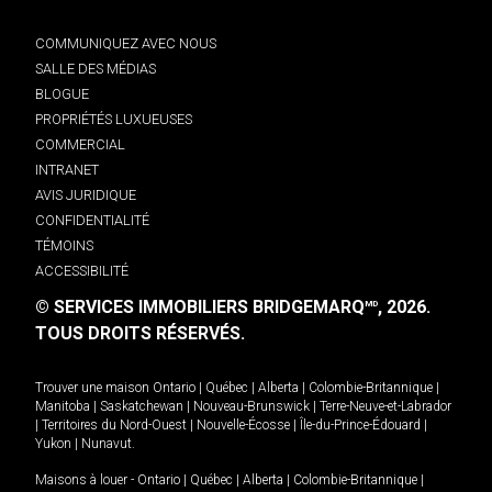
COMMUNIQUEZ AVEC NOUS
SALLE DES MÉDIAS
BLOGUE
PROPRIÉTÉS LUXUEUSES
COMMERCIAL
INTRANET
AVIS JURIDIQUE
CONFIDENTIALITÉ
TÉMOINS
ACCESSIBILITÉ
© SERVICES IMMOBILIERS BRIDGEMARQ
, 2026.
MD
TOUS DROITS RÉSERVÉS.
Trouver une maison
Ontario
|
Québec
|
Alberta
|
Colombie-Britannique
|
Manitoba
|
Saskatchewan
|
Nouveau-Brunswick
|
Terre-Neuve-et-Labrador
|
Territoires du Nord-Ouest
|
Nouvelle-Écosse
|
Île-du-Prince-Édouard
|
Yukon
|
Nunavut
.
Maisons à louer -
Ontario
|
Québec
|
Alberta
|
Colombie-Britannique
|