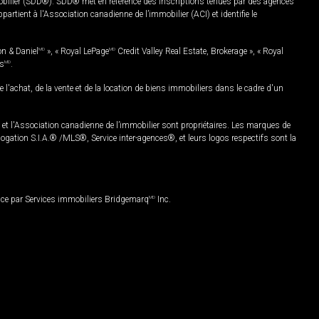
mobilier (SDD®). SDD® met en référence des inscriptions tenues par des agences
rtient à l'Association canadienne de l’immobilier (ACI) et identifie le
on & Daniel
MD
», « Royal LePage
MD
Credit Valley Real Estate, Brokerage », « Royal
es
MD
.
chat, de la vente et de la location de biens immobiliers dans le cadre d'un
Association canadienne de l’immobilier sont propriétaires. Les marques de
ation S.I.A.® /MLS®, Service inter-agences®, et leurs logos respectifs sont la
nce par Services immobiliers Bridgemarq
MD
Inc.