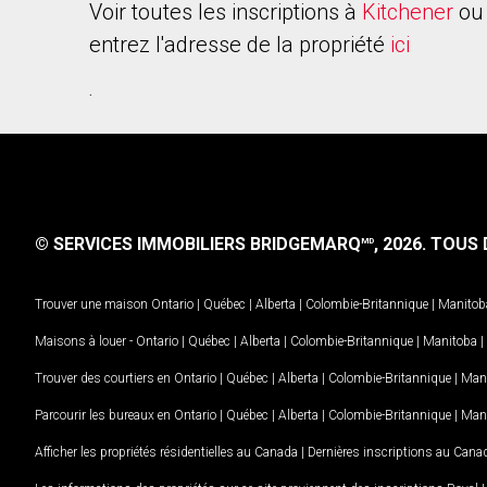
Voir toutes les inscriptions à
Kitchener
ou 
entrez l'adresse de la propriété
ici
.
© SERVICES IMMOBILIERS BRIDGEMARQ
, 2026.
TOUS D
MD
Trouver une maison
Ontario
|
Québec
|
Alberta
|
Colombie-Britannique
|
Manitob
Maisons à louer -
Ontario
|
Québec
|
Alberta
|
Colombie-Britannique
|
Manitoba
|
Trouver des courtiers en
Ontario
|
Québec
|
Alberta
|
Colombie-Britannique
|
Man
Parcourir les bureaux en
Ontario
|
Québec
|
Alberta
|
Colombie-Britannique
|
Man
Afficher les propriétés résidentielles au Canada
|
Dernières inscriptions au Cana