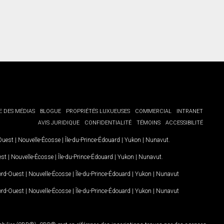
E DES MÉDIAS
BLOGUE
PROPRIÉTÉS LUXUEUSES
COMMERCIAL
INTRANET
AVIS JURIDIQUE
CONFIDENTIALITÉ
TÉMOINS
ACCESSIBILITÉ
-Ouest
|
Nouvelle-Écosse
|
Île-du-Prince-Édouard
|
Yukon
|
Nunavut
.
est
|
Nouvelle-Écosse
|
Île-du-Prince-Édouard
|
Yukon
|
Nunavut
.
Nord-Ouest
|
Nouvelle-Écosse
|
Île-du-Prince-Édouard
|
Yukon
|
Nunavut
Nord-Ouest
|
Nouvelle-Écosse
|
Île-du-Prince-Édouard
|
Yukon
|
Nunavut