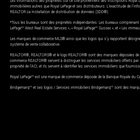
Les informations des propriétés sur ce site proviennent des inscriptions Royal 
immobilières autres que Royal LePage et ses distributeurs. L'exactitude de l'info
REALTOR.ca Installation de distribution de données (SDD®).
*Tous les bureaux sont des propriétés indépendantes. Les bureaux comprenant 
LePage
MD
West Real Estate Services », « Royal LePage
MD
Sussex », et « Les immeu
Les marques de commerce MLS® ainsi que les logos qui s'y rapportent désignent
système de vente collaborative.
REALTOR®, REALTORS® et le logo REALTOR® sont des marques déposées de REAL
commerce REALTOR® servent à distinguer les services immobiliers offerts par le
propriété de l'ACI, et ils servent à identifier les services immobiliers que fourni
Royal LePage
MD
est une marque de commerce déposée de la Banque Royale du Cana
Bridgemarq
MD
et ses logos / Services immobiliers Bridgemarq
MD
sont des marque