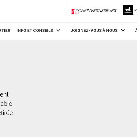
ZoneInvestisseurs RLP
RTIER
INFO ET CONSEILS
JOIGNEZ-VOUS À NOUS
cent
vable.
etirée