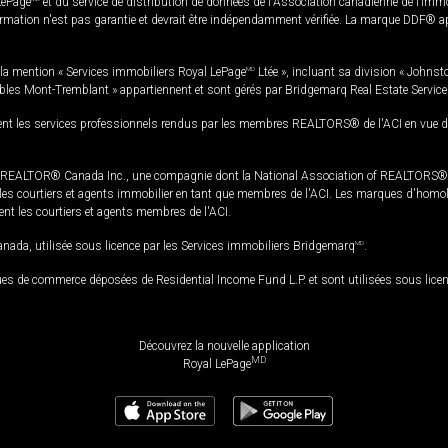
LePage
et du service de distribution de données de l'Association canadienne de l’im
rmation n'est pas garantie et devrait être indépendamment vérifiée. La marque DDF® appa
la mention « Services immobiliers Royal LePage
MD
Ltée », incluant sa division « Johnst
bles Mont-Tremblant » appartiennent et sont gérés par Bridgemarq Real Estate Servic
 les services professionnels rendus par les membres REALTORS® de l'ACI en vue de l'a
TOR® Canada Inc., une compagnie dont la National Association of REALTORS® et l'
s courtiers et agents immobilier en tant que membres de l'ACI. Les marques d'homolog
ssent les courtiers et agents membres de l'ACI.
da, utilisée sous licence par les Services immobiliers Bridgemarq
MD
.
s de commerce déposées de Residential Income Fund L.P. et sont utilisées sous lice
Découvrez la nouvelle application
MD
Royal LePage