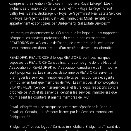
comprenant la mention « Services immobiliers Royal LePage
MD
Ltée »,
incluant sa division « Johnston & Daniel
MD
», « Royal LePage
MD
Credit
Valley Real Estate, Brokerage », « Royal LePage
MD
West Real Estate Services
», « Royal LePage
MD
Sussex », et « Les immeubles Mont-Tremblant »
appartiennent et sont gérés par Bridgemarq Real Estate Services
MD
.
Les marques de commerce MLS® ainsi que les logos qui s'y rapportent
désignent les services professionnels rendus par les membres
REALTORS® de l'ACI en vue de l'achat, de la vente et de la location de
biens immobiliers dans le cadre d'un système de vente collaborative.
REALTOR®, REALTORS® et le logo REALTOR® sont des marques
déposées de REALTOR® Canada Inc., une compagnie dont la National
Association of REALTORS® et l'Association canadienne de l’immobilier
sont propriétaires. Les marques de commerce REALTOR® servent à
distinguer les services immobiliers offerts par les courtiers et agents
immobilier en tant que membres de l'ACI. Les marques d'homologation
S.I.A.® /MLS®, Service inter-agences®, et leurs logos respectifs sont la
propriété de l'ACI, et ils servent à identifier les services immobiliers que
fournissent les courtiers et agents membres de l'ACI.
Royal LePage
MD
est une marque de commerce déposée de la Banque
Royale du Canada, utilisée sous licence par les Services immobiliers
Bridgemarq
MD
.
Bridgemarq
MD
et ses logos / Services immobiliers Bridgemarq
MD
sont des