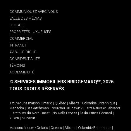
COMMUNIQUEZ AVEC NOUS
SALLE DES MÉDIAS
BLOGUE
PROPRIÉTÉS LUXUEUSES
COMMERCIAL
INTRANET
AVIS JURIDIQUE
CONFIDENTIALITÉ
TÉMOINS
ACCESSIBILITÉ
© SERVICES IMMOBILIERS BRIDGEMARQ
, 2026.
MD
TOUS DROITS RÉSERVÉS.
Trouver une maison
Ontario
|
Québec
|
Alberta
|
Colombie-Britannique
|
Manitoba
|
Saskatchewan
|
Nouveau-Brunswick
|
Terre-Neuve-et-Labrador
|
Territoires du Nord-Ouest
|
Nouvelle-Écosse
|
Île-du-Prince-Édouard
|
Yukon
|
Nunavut
.
Maisons à louer -
Ontario
|
Québec
|
Alberta
|
Colombie-Britannique
|