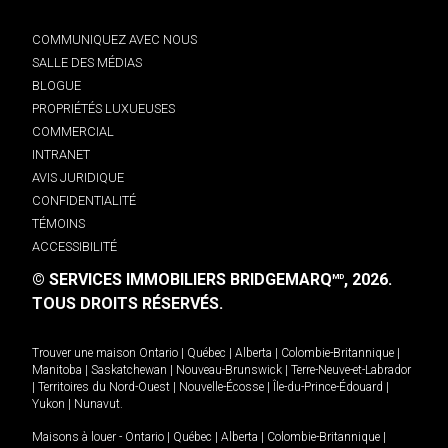
COMMUNIQUEZ AVEC NOUS
SALLE DES MÉDIAS
BLOGUE
PROPRIÉTÉS LUXUEUSES
COMMERCIAL
INTRANET
AVIS JURIDIQUE
CONFIDENTIALITÉ
TÉMOINS
ACCESSIBILITÉ
© SERVICES IMMOBILIERS BRIDGEMARQ
, 2026.
MD
TOUS DROITS RÉSERVÉS.
Trouver une maison
Ontario
|
Québec
|
Alberta
|
Colombie-Britannique
|
Manitoba
|
Saskatchewan
|
Nouveau-Brunswick
|
Terre-Neuve-et-Labrador
|
Territoires du Nord-Ouest
|
Nouvelle-Écosse
|
Île-du-Prince-Édouard
|
Yukon
|
Nunavut
.
Maisons à louer -
Ontario
|
Québec
|
Alberta
|
Colombie-Britannique
|