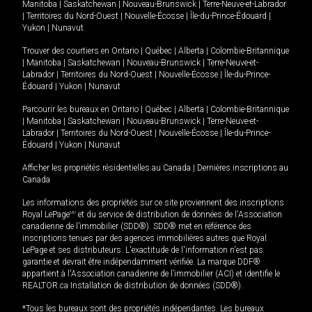
Manitoba
|
Saskatchewan
|
Nouveau-Brunswick
|
Terre-Neuve-et-Labrador
|
Territoires du Nord-Ouest
|
Nouvelle-Écosse
|
Île-du-Prince-Édouard
|
Yukon
|
Nunavut
.
Trouver des courtiers en
Ontario
|
Québec
|
Alberta
|
Colombie-Britannique
|
Manitoba
|
Saskatchewan
|
Nouveau-Brunswick
|
Terre-Neuve-et-
Labrador
|
Territoires du Nord-Ouest
|
Nouvelle-Écosse
|
Île-du-Prince-
Édouard
|
Yukon
|
Nunavut
Parcourir les bureaux en
Ontario
|
Québec
|
Alberta
|
Colombie-Britannique
|
Manitoba
|
Saskatchewan
|
Nouveau-Brunswick
|
Terre-Neuve-et-
Labrador
|
Territoires du Nord-Ouest
|
Nouvelle-Écosse
|
Île-du-Prince-
Édouard
|
Yukon
|
Nunavut
Afficher les propriétés résidentielles au Canada
|
Dernières inscriptions au
Canada
Les informations des propriétés sur ce site proviennent des inscriptions
Royal LePage
MD
et du service de distribution de données de l'Association
canadienne de l’immobilier (SDD®). SDD® met en référence des
inscriptions tenues par des agences immobilières autres que Royal
LePage et ses distributeurs. L'exactitude de l'information n'est pas
garantie et devrait être indépendamment vérifiée. La marque DDF®
appartient à l'Association canadienne de l’immobilier (ACI) et identifie le
REALTOR.ca Installation de distribution de données (SDD®).
*Tous les bureaux sont des propriétés indépendantes. Les bureaux