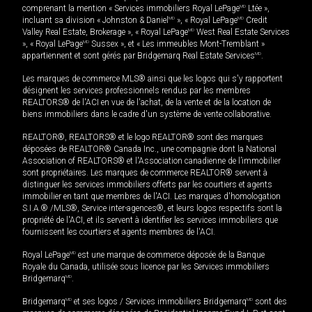
comprenant la mention « Services immobiliers Royal LePage
MD
Ltée »,
incluant sa division « Johnston & Daniel
MD
», « Royal LePage
MD
Credit
Valley Real Estate, Brokerage », « Royal LePage
MD
West Real Estate Services
», « Royal LePage
MD
Sussex », et « Les immeubles Mont-Tremblant »
appartiennent et sont gérés par Bridgemarq Real Estate Services
MD
.
Les marques de commerce MLS® ainsi que les logos qui s'y rapportent
désignent les services professionnels rendus par les membres
REALTORS® de l'ACI en vue de l'achat, de la vente et de la location de
biens immobiliers dans le cadre d'un système de vente collaborative.
REALTOR®, REALTORS® et le logo REALTOR® sont des marques
déposées de REALTOR® Canada Inc., une compagnie dont la National
Association of REALTORS® et l'Association canadienne de l’immobilier
sont propriétaires. Les marques de commerce REALTOR® servent à
distinguer les services immobiliers offerts par les courtiers et agents
immobilier en tant que membres de l'ACI. Les marques d'homologation
S.I.A.® /MLS®, Service inter-agences®, et leurs logos respectifs sont la
propriété de l'ACI, et ils servent à identifier les services immobiliers que
fournissent les courtiers et agents membres de l'ACI.
Royal LePage
MD
est une marque de commerce déposée de la Banque
Royale du Canada, utilisée sous licence par les Services immobiliers
Bridgemarq
MD
.
Bridgemarq
MD
et ses logos / Services immobiliers Bridgemarq
MD
sont des