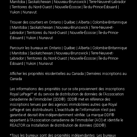
Manitoba
|
Saskatchewan
|
Nouveau-Brunswick
|
Terre-Neuve-et-Labrador
|
Territoires du Nord-Ouest
|
Nouvelle-Écosse
|
Île-du-Prince-Édouard
|
Yukon
|
Nunavut
.
Trouver des courtiers en
Ontario
|
Québec
|
Alberta
|
Colombie-Britannique
|
Manitoba
|
Saskatchewan
|
Nouveau-Brunswick
|
Terre-Neuve-et-
Labrador
|
Territoires du Nord-Ouest
|
Nouvelle-Écosse
|
Île-du-Prince-
Édouard
|
Yukon
|
Nunavut
Parcourir les bureaux en
Ontario
|
Québec
|
Alberta
|
Colombie-Britannique
|
Manitoba
|
Saskatchewan
|
Nouveau-Brunswick
|
Terre-Neuve-et-
Labrador
|
Territoires du Nord-Ouest
|
Nouvelle-Écosse
|
Île-du-Prince-
Édouard
|
Yukon
|
Nunavut
Afficher les propriétés résidentielles au Canada
|
Dernières inscriptions au
Canada
Les informations des propriétés sur ce site proviennent des inscriptions
Royal LePage
MD
et du service de distribution de données de l'Association
canadienne de l’immobilier (SDD®). SDD® met en référence des
inscriptions tenues par des agences immobilières autres que Royal
LePage et ses distributeurs. L'exactitude de l'information n'est pas
garantie et devrait être indépendamment vérifiée. La marque DDF®
appartient à l'Association canadienne de l’immobilier (ACI) et identifie le
REALTOR.ca Installation de distribution de données (SDD®).
*Tous les bureaux sont des propriétés indépendantes. Les bureaux