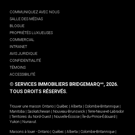
COMMUNIQUEZ AVEC NOUS
SALLE DES MÉDIAS
BLOGUE
PROPRIÉTÉS LUXUEUSES
COMMERCIAL
INTRANET
AVIS JURIDIQUE
CONFIDENTIALITÉ
TÉMOINS
ACCESSIBILITÉ
© SERVICES IMMOBILIERS BRIDGEMARQ
, 2026.
MD
TOUS DROITS RÉSERVÉS.
Trouver une maison
Ontario
|
Québec
|
Alberta
|
Colombie-Britannique
|
Manitoba
|
Saskatchewan
|
Nouveau-Brunswick
|
Terre-Neuve-et-Labrador
|
Territoires du Nord-Ouest
|
Nouvelle-Écosse
|
Île-du-Prince-Édouard
|
Yukon
|
Nunavut
.
Maisons à louer -
Ontario
|
Québec
|
Alberta
|
Colombie-Britannique
|