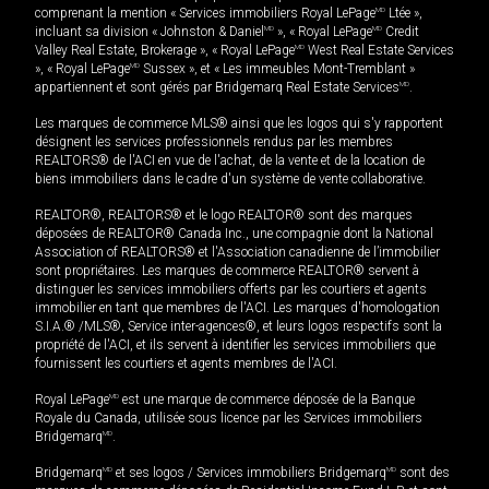
comprenant la mention « Services immobiliers Royal LePage
MD
Ltée »,
incluant sa division « Johnston & Daniel
MD
», « Royal LePage
MD
Credit
Valley Real Estate, Brokerage », « Royal LePage
MD
West Real Estate Services
», « Royal LePage
MD
Sussex », et « Les immeubles Mont-Tremblant »
appartiennent et sont gérés par Bridgemarq Real Estate Services
MD
.
Les marques de commerce MLS® ainsi que les logos qui s'y rapportent
désignent les services professionnels rendus par les membres
REALTORS® de l'ACI en vue de l'achat, de la vente et de la location de
biens immobiliers dans le cadre d'un système de vente collaborative.
REALTOR®, REALTORS® et le logo REALTOR® sont des marques
déposées de REALTOR® Canada Inc., une compagnie dont la National
Association of REALTORS® et l'Association canadienne de l’immobilier
sont propriétaires. Les marques de commerce REALTOR® servent à
distinguer les services immobiliers offerts par les courtiers et agents
immobilier en tant que membres de l'ACI. Les marques d'homologation
S.I.A.® /MLS®, Service inter-agences®, et leurs logos respectifs sont la
propriété de l'ACI, et ils servent à identifier les services immobiliers que
fournissent les courtiers et agents membres de l'ACI.
Royal LePage
MD
est une marque de commerce déposée de la Banque
Royale du Canada, utilisée sous licence par les Services immobiliers
Bridgemarq
MD
.
Bridgemarq
MD
et ses logos / Services immobiliers Bridgemarq
MD
sont des