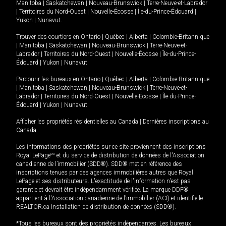
Manitoba
|
Saskatchewan
|
Nouveau-Brunswick
|
Terre-Neuve-et-Labrador
|
Territoires du Nord-Ouest
|
Nouvelle-Écosse
|
Île-du-Prince-Édouard
|
Yukon
|
Nunavut
.
Trouver des courtiers en
Ontario
|
Québec
|
Alberta
|
Colombie-Britannique
|
Manitoba
|
Saskatchewan
|
Nouveau-Brunswick
|
Terre-Neuve-et-
Labrador
|
Territoires du Nord-Ouest
|
Nouvelle-Écosse
|
Île-du-Prince-
Édouard
|
Yukon
|
Nunavut
Parcourir les bureaux en
Ontario
|
Québec
|
Alberta
|
Colombie-Britannique
|
Manitoba
|
Saskatchewan
|
Nouveau-Brunswick
|
Terre-Neuve-et-
Labrador
|
Territoires du Nord-Ouest
|
Nouvelle-Écosse
|
Île-du-Prince-
Édouard
|
Yukon
|
Nunavut
Afficher les propriétés résidentielles au Canada
|
Dernières inscriptions au
Canada
Les informations des propriétés sur ce site proviennent des inscriptions
Royal LePage
MD
et du service de distribution de données de l'Association
canadienne de l’immobilier (SDD®). SDD® met en référence des
inscriptions tenues par des agences immobilières autres que Royal
LePage et ses distributeurs. L'exactitude de l'information n'est pas
garantie et devrait être indépendamment vérifiée. La marque DDF®
appartient à l'Association canadienne de l’immobilier (ACI) et identifie le
REALTOR.ca Installation de distribution de données (SDD®).
*Tous les bureaux sont des propriétés indépendantes. Les bureaux