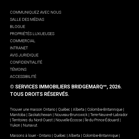
COMMUNIQUEZ AVEC NOUS
SALLE DES MÉDIAS
BLOGUE
PROPRIÉTÉS LUXUEUSES
COMMERCIAL
INTRANET
AVIS JURIDIQUE
CONFIDENTIALITÉ
TÉMOINS
ACCESSIBILITÉ
© SERVICES IMMOBILIERS BRIDGEMARQ
, 2026.
MD
TOUS DROITS RÉSERVÉS.
Trouver une maison
Ontario
|
Québec
|
Alberta
|
Colombie-Britannique
|
Manitoba
|
Saskatchewan
|
Nouveau-Brunswick
|
Terre-Neuve-et-Labrador
|
Territoires du Nord-Ouest
|
Nouvelle-Écosse
|
Île-du-Prince-Édouard
|
Yukon
|
Nunavut
.
Maisons à louer -
Ontario
|
Québec
|
Alberta
|
Colombie-Britannique
|