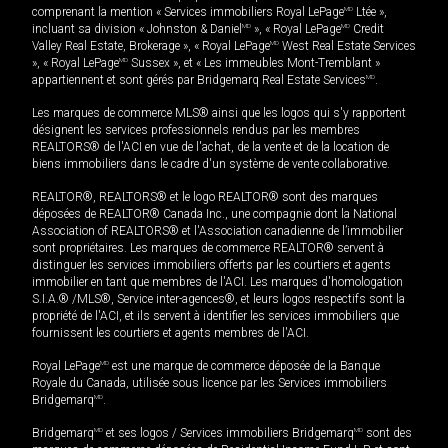
comprenant la mention « Services immobiliers Royal LePage
MD
Ltée »,
incluant sa division « Johnston & Daniel
MD
», « Royal LePage
MD
Credit
Valley Real Estate, Brokerage », « Royal LePage
MD
West Real Estate Services
», « Royal LePage
MD
Sussex », et « Les immeubles Mont-Tremblant »
appartiennent et sont gérés par Bridgemarq Real Estate Services
MD
.
Les marques de commerce MLS® ainsi que les logos qui s'y rapportent
désignent les services professionnels rendus par les membres
REALTORS® de l'ACI en vue de l'achat, de la vente et de la location de
biens immobiliers dans le cadre d'un système de vente collaborative.
REALTOR®, REALTORS® et le logo REALTOR® sont des marques
déposées de REALTOR® Canada Inc., une compagnie dont la National
Association of REALTORS® et l'Association canadienne de l’immobilier
sont propriétaires. Les marques de commerce REALTOR® servent à
distinguer les services immobiliers offerts par les courtiers et agents
immobilier en tant que membres de l'ACI. Les marques d'homologation
S.I.A.® /MLS®, Service inter-agences®, et leurs logos respectifs sont la
propriété de l'ACI, et ils servent à identifier les services immobiliers que
fournissent les courtiers et agents membres de l'ACI.
Royal LePage
MD
est une marque de commerce déposée de la Banque
Royale du Canada, utilisée sous licence par les Services immobiliers
Bridgemarq
MD
.
Bridgemarq
MD
et ses logos / Services immobiliers Bridgemarq
MD
sont des