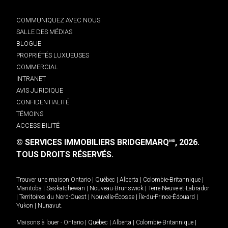
COMMUNIQUEZ AVEC NOUS
SALLE DES MÉDIAS
BLOGUE
PROPRIÉTÉS LUXUEUSES
COMMERCIAL
INTRANET
AVIS JURIDIQUE
CONFIDENTIALITÉ
TÉMOINS
ACCESSIBILITÉ
© SERVICES IMMOBILIERS BRIDGEMARQ
, 2026.
MD
TOUS DROITS RÉSERVÉS.
Trouver une maison
Ontario
|
Québec
|
Alberta
|
Colombie-Britannique
|
Manitoba
|
Saskatchewan
|
Nouveau-Brunswick
|
Terre-Neuve-et-Labrador
|
Territoires du Nord-Ouest
|
Nouvelle-Écosse
|
Île-du-Prince-Édouard
|
Yukon
|
Nunavut
.
Maisons à louer -
Ontario
|
Québec
|
Alberta
|
Colombie-Britannique
|