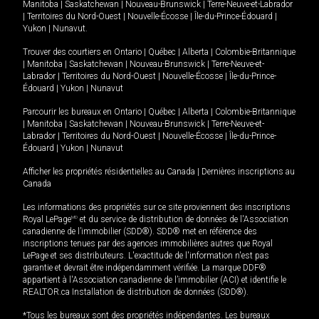
Manitoba
|
Saskatchewan
|
Nouveau-Brunswick
|
Terre-Neuve-et-Labrador
|
Territoires du Nord-Ouest
|
Nouvelle-Écosse
|
Île-du-Prince-Édouard
|
Yukon
|
Nunavut
.
Trouver des courtiers en
Ontario
|
Québec
|
Alberta
|
Colombie-Britannique
|
Manitoba
|
Saskatchewan
|
Nouveau-Brunswick
|
Terre-Neuve-et-
Labrador
|
Territoires du Nord-Ouest
|
Nouvelle-Écosse
|
Île-du-Prince-
Édouard
|
Yukon
|
Nunavut
Parcourir les bureaux en
Ontario
|
Québec
|
Alberta
|
Colombie-Britannique
|
Manitoba
|
Saskatchewan
|
Nouveau-Brunswick
|
Terre-Neuve-et-
Labrador
|
Territoires du Nord-Ouest
|
Nouvelle-Écosse
|
Île-du-Prince-
Édouard
|
Yukon
|
Nunavut
Afficher les propriétés résidentielles au Canada
|
Dernières inscriptions au
Canada
Les informations des propriétés sur ce site proviennent des inscriptions
Royal LePage
MD
et du service de distribution de données de l'Association
canadienne de l’immobilier (SDD®). SDD® met en référence des
inscriptions tenues par des agences immobilières autres que Royal
LePage et ses distributeurs. L'exactitude de l'information n'est pas
garantie et devrait être indépendamment vérifiée. La marque DDF®
appartient à l'Association canadienne de l’immobilier (ACI) et identifie le
REALTOR.ca Installation de distribution de données (SDD®).
*Tous les bureaux sont des propriétés indépendantes. Les bureaux