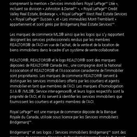
comprenant la mention « Services immobiliers Royal LePage
MD
Ltée »,
incluant sa division « Johnston & Daniel
MD
», « Royal LePage
MD
Credit
Valley Real Estate, Brokerage », « Royal LePage
MD
West Real Estate Services
», « Royal LePage
MD
Sussex », et « Les immeubles Mont-Tremblant »
appartiennent et sont gérés par Bridgemarq Real Estate Services
MD
.
Les marques de commerce MLS® ainsi que les logos qui s'y rapportent
désignent les services professionnels rendus par les membres
REALTORS® de l'ACI en vue de l'achat, de la vente et de la location de
biens immobiliers dans le cadre d'un système de vente collaborative.
REALTOR®, REALTORS® et le logo REALTOR® sont des marques
déposées de REALTOR® Canada Inc., une compagnie dont la National
Association of REALTORS® et l'Association canadienne de l’immobilier
sont propriétaires. Les marques de commerce REALTOR® servent à
distinguer les services immobiliers offerts par les courtiers et agents
immobilier en tant que membres de l'ACI. Les marques d'homologation
S.I.A.® /MLS®, Service inter-agences®, et leurs logos respectifs sont la
propriété de l'ACI, et ils servent à identifier les services immobiliers que
fournissent les courtiers et agents membres de l'ACI.
Royal LePage
MD
est une marque de commerce déposée de la Banque
Royale du Canada, utilisée sous licence par les Services immobiliers
Bridgemarq
MD
.
Bridgemarq
MD
et ses logos / Services immobiliers Bridgemarq
MD
sont des