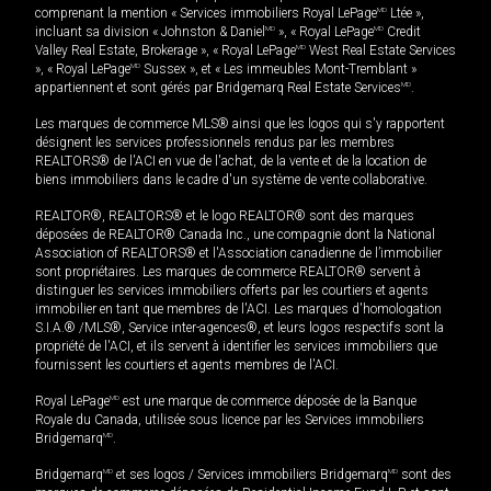
comprenant la mention « Services immobiliers Royal LePage
MD
Ltée »,
incluant sa division « Johnston & Daniel
MD
», « Royal LePage
MD
Credit
Valley Real Estate, Brokerage », « Royal LePage
MD
West Real Estate Services
», « Royal LePage
MD
Sussex », et « Les immeubles Mont-Tremblant »
appartiennent et sont gérés par Bridgemarq Real Estate Services
MD
.
Les marques de commerce MLS® ainsi que les logos qui s'y rapportent
désignent les services professionnels rendus par les membres
REALTORS® de l'ACI en vue de l'achat, de la vente et de la location de
biens immobiliers dans le cadre d'un système de vente collaborative.
REALTOR®, REALTORS® et le logo REALTOR® sont des marques
déposées de REALTOR® Canada Inc., une compagnie dont la National
Association of REALTORS® et l'Association canadienne de l’immobilier
sont propriétaires. Les marques de commerce REALTOR® servent à
distinguer les services immobiliers offerts par les courtiers et agents
immobilier en tant que membres de l'ACI. Les marques d'homologation
S.I.A.® /MLS®, Service inter-agences®, et leurs logos respectifs sont la
propriété de l'ACI, et ils servent à identifier les services immobiliers que
fournissent les courtiers et agents membres de l'ACI.
Royal LePage
MD
est une marque de commerce déposée de la Banque
Royale du Canada, utilisée sous licence par les Services immobiliers
Bridgemarq
MD
.
Bridgemarq
MD
et ses logos / Services immobiliers Bridgemarq
MD
sont des