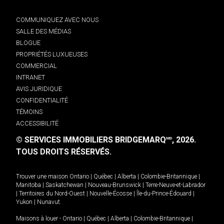
COMMUNIQUEZ AVEC NOUS
SALLE DES MÉDIAS
BLOGUE
PROPRIÉTÉS LUXUEUSES
COMMERCIAL
INTRANET
AVIS JURIDIQUE
CONFIDENTIALITÉ
TÉMOINS
ACCESSIBILITÉ
© SERVICES IMMOBILIERS BRIDGEMARQ
, 2026.
MD
TOUS DROITS RÉSERVÉS.
Trouver une maison
Ontario
|
Québec
|
Alberta
|
Colombie-Britannique
|
Manitoba
|
Saskatchewan
|
Nouveau-Brunswick
|
Terre-Neuve-et-Labrador
|
Territoires du Nord-Ouest
|
Nouvelle-Écosse
|
Île-du-Prince-Édouard
|
Yukon
|
Nunavut
.
Maisons à louer -
Ontario
|
Québec
|
Alberta
|
Colombie-Britannique
|