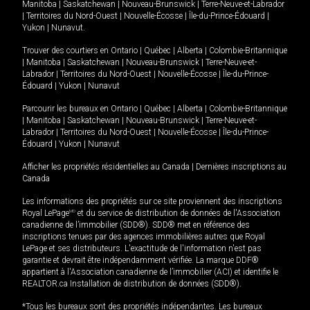
Manitoba
|
Saskatchewan
|
Nouveau-Brunswick
|
Terre-Neuve-et-Labrador
|
Territoires du Nord-Ouest
|
Nouvelle-Écosse
|
Île-du-Prince-Édouard
|
Yukon
|
Nunavut
.
Trouver des courtiers en
Ontario
|
Québec
|
Alberta
|
Colombie-Britannique
|
Manitoba
|
Saskatchewan
|
Nouveau-Brunswick
|
Terre-Neuve-et-
Labrador
|
Territoires du Nord-Ouest
|
Nouvelle-Écosse
|
Île-du-Prince-
Édouard
|
Yukon
|
Nunavut
Parcourir les bureaux en
Ontario
|
Québec
|
Alberta
|
Colombie-Britannique
|
Manitoba
|
Saskatchewan
|
Nouveau-Brunswick
|
Terre-Neuve-et-
Labrador
|
Territoires du Nord-Ouest
|
Nouvelle-Écosse
|
Île-du-Prince-
Édouard
|
Yukon
|
Nunavut
Afficher les propriétés résidentielles au Canada
|
Dernières inscriptions au
Canada
Les informations des propriétés sur ce site proviennent des inscriptions
Royal LePage
MD
et du service de distribution de données de l'Association
canadienne de l’immobilier (SDD®). SDD® met en référence des
inscriptions tenues par des agences immobilières autres que Royal
LePage et ses distributeurs. L'exactitude de l'information n'est pas
garantie et devrait être indépendamment vérifiée. La marque DDF®
appartient à l'Association canadienne de l’immobilier (ACI) et identifie le
REALTOR.ca Installation de distribution de données (SDD®).
*Tous les bureaux sont des propriétés indépendantes. Les bureaux