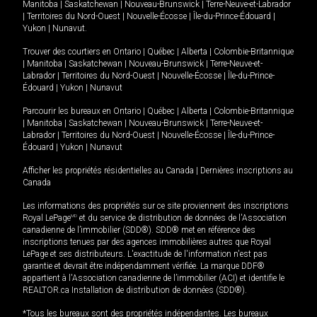
Manitoba
|
Saskatchewan
|
Nouveau-Brunswick
|
Terre-Neuve-et-Labrador
|
Territoires du Nord-Ouest
|
Nouvelle-Écosse
|
Île-du-Prince-Édouard
|
Yukon
|
Nunavut
.
Trouver des courtiers en
Ontario
|
Québec
|
Alberta
|
Colombie-Britannique
|
Manitoba
|
Saskatchewan
|
Nouveau-Brunswick
|
Terre-Neuve-et-
Labrador
|
Territoires du Nord-Ouest
|
Nouvelle-Écosse
|
Île-du-Prince-
Édouard
|
Yukon
|
Nunavut
Parcourir les bureaux en
Ontario
|
Québec
|
Alberta
|
Colombie-Britannique
|
Manitoba
|
Saskatchewan
|
Nouveau-Brunswick
|
Terre-Neuve-et-
Labrador
|
Territoires du Nord-Ouest
|
Nouvelle-Écosse
|
Île-du-Prince-
Édouard
|
Yukon
|
Nunavut
Afficher les propriétés résidentielles au Canada
|
Dernières inscriptions au
Canada
Les informations des propriétés sur ce site proviennent des inscriptions
Royal LePage
MD
et du service de distribution de données de l'Association
canadienne de l’immobilier (SDD®). SDD® met en référence des
inscriptions tenues par des agences immobilières autres que Royal
LePage et ses distributeurs. L'exactitude de l'information n'est pas
garantie et devrait être indépendamment vérifiée. La marque DDF®
appartient à l'Association canadienne de l’immobilier (ACI) et identifie le
REALTOR.ca Installation de distribution de données (SDD®).
*Tous les bureaux sont des propriétés indépendantes. Les bureaux