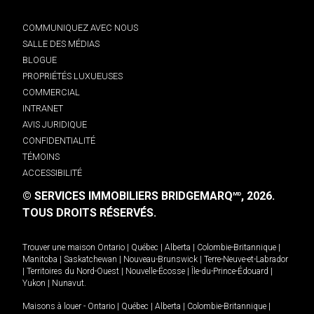
COMMUNIQUEZ AVEC NOUS
SALLE DES MÉDIAS
BLOGUE
PROPRIÉTÉS LUXUEUSES
COMMERCIAL
INTRANET
AVIS JURIDIQUE
CONFIDENTIALITÉ
TÉMOINS
ACCESSIBILITÉ
© SERVICES IMMOBILIERS BRIDGEMARQ
, 2026.
MD
TOUS DROITS RÉSERVÉS.
Trouver une maison
Ontario
|
Québec
|
Alberta
|
Colombie-Britannique
|
Manitoba
|
Saskatchewan
|
Nouveau-Brunswick
|
Terre-Neuve-et-Labrador
|
Territoires du Nord-Ouest
|
Nouvelle-Écosse
|
Île-du-Prince-Édouard
|
Yukon
|
Nunavut
.
Maisons à louer -
Ontario
|
Québec
|
Alberta
|
Colombie-Britannique
|