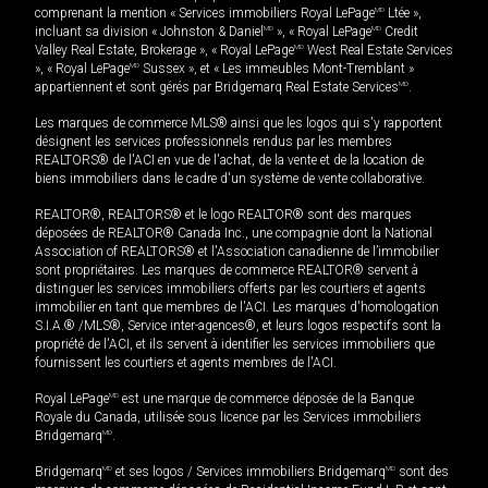
comprenant la mention « Services immobiliers Royal LePage
MD
Ltée »,
incluant sa division « Johnston & Daniel
MD
», « Royal LePage
MD
Credit
Valley Real Estate, Brokerage », « Royal LePage
MD
West Real Estate Services
», « Royal LePage
MD
Sussex », et « Les immeubles Mont-Tremblant »
appartiennent et sont gérés par Bridgemarq Real Estate Services
MD
.
Les marques de commerce MLS® ainsi que les logos qui s'y rapportent
désignent les services professionnels rendus par les membres
REALTORS® de l'ACI en vue de l'achat, de la vente et de la location de
biens immobiliers dans le cadre d'un système de vente collaborative.
REALTOR®, REALTORS® et le logo REALTOR® sont des marques
déposées de REALTOR® Canada Inc., une compagnie dont la National
Association of REALTORS® et l'Association canadienne de l’immobilier
sont propriétaires. Les marques de commerce REALTOR® servent à
distinguer les services immobiliers offerts par les courtiers et agents
immobilier en tant que membres de l'ACI. Les marques d'homologation
S.I.A.® /MLS®, Service inter-agences®, et leurs logos respectifs sont la
propriété de l'ACI, et ils servent à identifier les services immobiliers que
fournissent les courtiers et agents membres de l'ACI.
Royal LePage
MD
est une marque de commerce déposée de la Banque
Royale du Canada, utilisée sous licence par les Services immobiliers
Bridgemarq
MD
.
Bridgemarq
MD
et ses logos / Services immobiliers Bridgemarq
MD
sont des