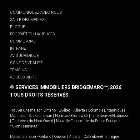
COMMUNIQUEZ AVEC NOUS
SALLE DES MÉDIAS
BLOGUE
PROPRIÉTÉS LUXUEUSES
COMMERCIAL
INTRANET
AVIS JURIDIQUE
CONFIDENTIALITÉ
TÉMOINS
ACCESSIBILITÉ
© SERVICES IMMOBILIERS BRIDGEMARQ
, 2026.
MD
TOUS DROITS RÉSERVÉS.
Trouver une maison
Ontario
|
Québec
|
Alberta
|
Colombie-Britannique
|
Manitoba
|
Saskatchewan
|
Nouveau-Brunswick
|
Terre-Neuve-et-Labrador
|
Territoires du Nord-Ouest
|
Nouvelle-Écosse
|
Île-du-Prince-Édouard
|
Yukon
|
Nunavut
.
Maisons à louer -
Ontario
|
Québec
|
Alberta
|
Colombie-Britannique
|