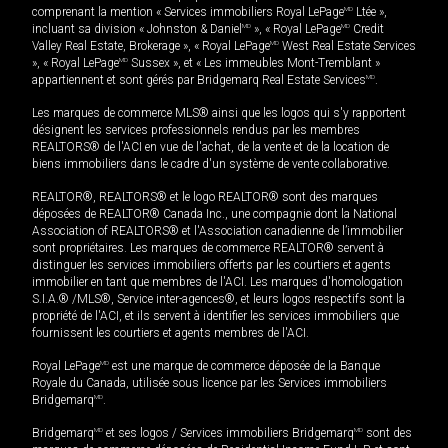
comprenant la mention « Services immobiliers Royal LePage
MD
Ltée »,
incluant sa division « Johnston & Daniel
MD
», « Royal LePage
MD
Credit
Valley Real Estate, Brokerage », « Royal LePage
MD
West Real Estate Services
», « Royal LePage
MD
Sussex », et « Les immeubles Mont-Tremblant »
appartiennent et sont gérés par Bridgemarq Real Estate Services
MD
.
Les marques de commerce MLS® ainsi que les logos qui s'y rapportent
désignent les services professionnels rendus par les membres
REALTORS® de l'ACI en vue de l'achat, de la vente et de la location de
biens immobiliers dans le cadre d'un système de vente collaborative.
REALTOR®, REALTORS® et le logo REALTOR® sont des marques
déposées de REALTOR® Canada Inc., une compagnie dont la National
Association of REALTORS® et l'Association canadienne de l’immobilier
sont propriétaires. Les marques de commerce REALTOR® servent à
distinguer les services immobiliers offerts par les courtiers et agents
immobilier en tant que membres de l'ACI. Les marques d'homologation
S.I.A.® /MLS®, Service inter-agences®, et leurs logos respectifs sont la
propriété de l'ACI, et ils servent à identifier les services immobiliers que
fournissent les courtiers et agents membres de l'ACI.
Royal LePage
MD
est une marque de commerce déposée de la Banque
Royale du Canada, utilisée sous licence par les Services immobiliers
Bridgemarq
MD
.
Bridgemarq
MD
et ses logos / Services immobiliers Bridgemarq
MD
sont des