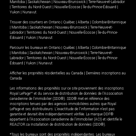
Manitoba
|
Saskatchewan
|
Nouveau-Brunswick
|
Terre-Neuve-et-Labrador
|
Territoires du Nord-Ouest
|
Nouvelle-Écosse
|
Île-du-Prince-Édouard
|
Yukon
|
Nunavut
.
Trouver des courtiers en
Ontario
|
Québec
|
Alberta
|
Colombie-Britannique
|
Manitoba
|
Saskatchewan
|
Nouveau-Brunswick
|
Terre-Neuve-et-
Labrador
|
Territoires du Nord-Ouest
|
Nouvelle-Écosse
|
Île-du-Prince-
Édouard
|
Yukon
|
Nunavut
Parcourir les bureaux en
Ontario
|
Québec
|
Alberta
|
Colombie-Britannique
|
Manitoba
|
Saskatchewan
|
Nouveau-Brunswick
|
Terre-Neuve-et-
Labrador
|
Territoires du Nord-Ouest
|
Nouvelle-Écosse
|
Île-du-Prince-
Édouard
|
Yukon
|
Nunavut
Afficher les propriétés résidentielles au Canada
|
Dernières inscriptions au
Canada
Les informations des propriétés sur ce site proviennent des inscriptions
Royal LePage
MD
et du service de distribution de données de l'Association
canadienne de l’immobilier (SDD®). SDD® met en référence des
inscriptions tenues par des agences immobilières autres que Royal
LePage et ses distributeurs. L'exactitude de l'information n'est pas
garantie et devrait être indépendamment vérifiée. La marque DDF®
appartient à l'Association canadienne de l’immobilier (ACI) et identifie le
REALTOR.ca Installation de distribution de données (SDD®).
*Tous les bureaux sont des propriétés indépendantes. Les bureaux