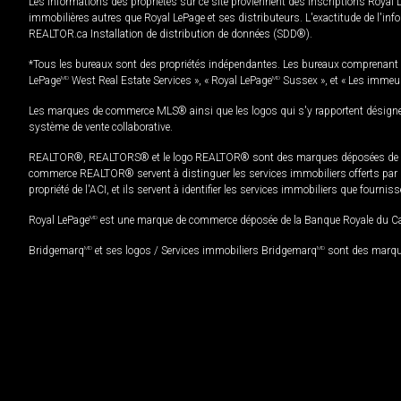
Les informations des propriétés sur ce site proviennent des inscriptions Royal 
immobilières autres que Royal LePage et ses distributeurs. L'exactitude de l'info
REALTOR.ca Installation de distribution de données (SDD®).
*Tous les bureaux sont des propriétés indépendantes. Les bureaux comprenant 
LePage
MD
West Real Estate Services », « Royal LePage
MD
Sussex », et « Les immeu
Les marques de commerce MLS® ainsi que les logos qui s'y rapportent désignent
système de vente collaborative.
REALTOR®, REALTORS® et le logo REALTOR® sont des marques déposées de REAL
commerce REALTOR® servent à distinguer les services immobiliers offerts par le
propriété de l'ACI, et ils servent à identifier les services immobiliers que fourni
Royal LePage
MD
est une marque de commerce déposée de la Banque Royale du Cana
Bridgemarq
MD
et ses logos / Services immobiliers Bridgemarq
MD
sont des marque