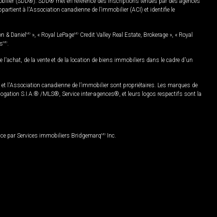
mobilier (SDD®). SDD® met en référence des inscriptions tenues par des agences
rtient à l'Association canadienne de l’immobilier (ACI) et identifie le
on & Daniel
MD
», « Royal LePage
MD
Credit Valley Real Estate, Brokerage », « Royal
es
MD
.
chat, de la vente et de la location de biens immobiliers dans le cadre d'un
Association canadienne de l’immobilier sont propriétaires. Les marques de
ation S.I.A.® /MLS®, Service inter-agences®, et leurs logos respectifs sont la
nce par Services immobiliers Bridgemarq
MD
Inc.