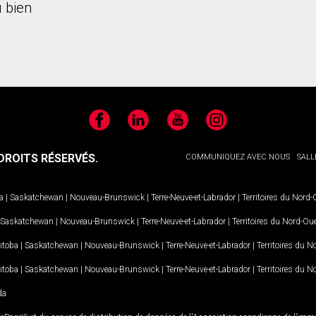
 bien
Facebook
LinkedIn
YouTube
Instagram
ROITS RÉSERVÉS.
COMMUNIQUEZ AVEC NOUS
SALL
a
|
Saskatchewan
|
Nouveau-Brunswick
|
Terre-Neuve-et-Labrador
|
Territoires du Nord
Saskatchewan
|
Nouveau-Brunswick
|
Terre-Neuve-et-Labrador
|
Territoires du Nord-Ou
itoba
|
Saskatchewan
|
Nouveau-Brunswick
|
Terre-Neuve-et-Labrador
|
Territoires du 
itoba
|
Saskatchewan
|
Nouveau-Brunswick
|
Terre-Neuve-et-Labrador
|
Territoires du 
da
MD