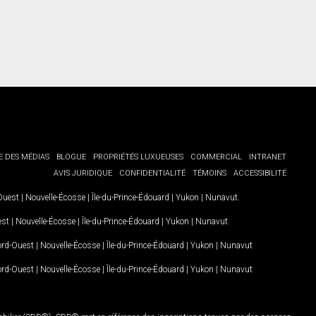
E DES MÉDIAS
BLOGUE
PROPRIÉTÉS LUXUEUSES
COMMERCIAL
INTRANET
AVIS JURIDIQUE
CONFIDENTIALITÉ
TÉMOINS
ACCESSIBILITÉ
-Ouest
|
Nouvelle-Écosse
|
Île-du-Prince-Édouard
|
Yukon
|
Nunavut
.
est
|
Nouvelle-Écosse
|
Île-du-Prince-Édouard
|
Yukon
|
Nunavut
.
Nord-Ouest
|
Nouvelle-Écosse
|
Île-du-Prince-Édouard
|
Yukon
|
Nunavut
Nord-Ouest
|
Nouvelle-Écosse
|
Île-du-Prince-Édouard
|
Yukon
|
Nunavut