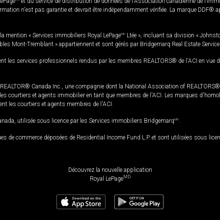
LePage
et du service de distribution de données de l'Association canadienne de l’im
rmation n'est pas garantie et devrait être indépendamment vérifiée. La marque DDF® appa
la mention « Services immobiliers Royal LePage
MD
Ltée », incluant sa division « Johnst
bles Mont-Tremblant » appartiennent et sont gérés par Bridgemarq Real Estate Servic
 les services professionnels rendus par les membres REALTORS® de l'ACI en vue de l'a
TOR® Canada Inc., une compagnie dont la National Association of REALTORS® et l'
s courtiers et agents immobilier en tant que membres de l'ACI. Les marques d'homolog
ssent les courtiers et agents membres de l'ACI.
da, utilisée sous licence par les Services immobiliers Bridgemarq
MD
.
s de commerce déposées de Residential Income Fund L.P. et sont utilisées sous lice
Découvrez la nouvelle application
MD
Royal LePage