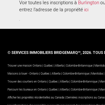
Voir toutes les inscriptions à
Burlington
ou
entrez l'adresse de la propriété
ici
.
© SERVICES IMMOBILIERS BRIDGEMARQ
, 2026.
TOUS D
MD
Trouver une maison
Ontario
|
Québec
|
Alberta
|
Colombie-Britannique
|
Manitob
Maisons à louer -
Ontario
|
Québec
|
Alberta
|
Colombie-Britannique
|
Manitoba
|
Trouver des courtiers en
Ontario
|
Québec
|
Alberta
|
Colombie-Britannique
|
Man
Parcourir les bureaux en
Ontario
|
Québec
|
Alberta
|
Colombie-Britannique
|
Man
Afficher les propriétés résidentielles au Canada
|
Dernières inscriptions au Cana