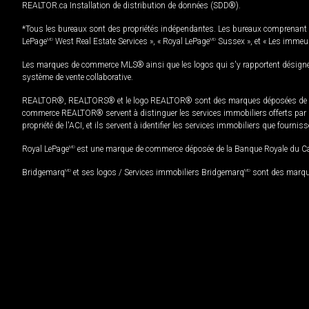
REALTOR.ca Installation de distribution de données (SDD®).
*Tous les bureaux sont des propriétés indépendantes. Les bureaux comprenant 
LePage
MD
West Real Estate Services », « Royal LePage
MD
Sussex », et « Les immeu
Les marques de commerce MLS® ainsi que les logos qui s'y rapportent désignent
système de vente collaborative.
REALTOR®, REALTORS® et le logo REALTOR® sont des marques déposées de REAL
commerce REALTOR® servent à distinguer les services immobiliers offerts par le
propriété de l'ACI, et ils servent à identifier les services immobiliers que fourni
Royal LePage
MD
est une marque de commerce déposée de la Banque Royale du Cana
Bridgemarq
MD
et ses logos / Services immobiliers Bridgemarq
MD
sont des marque