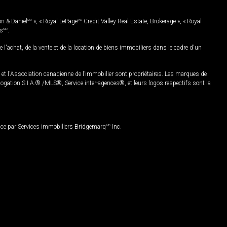
on & Daniel
MD
», « Royal LePage
MD
Credit Valley Real Estate, Brokerage », « Royal
es
MD
.
chat, de la vente et de la location de biens immobiliers dans le cadre d'un
Association canadienne de l’immobilier sont propriétaires. Les marques de
ation S.I.A.® /MLS®, Service inter-agences®, et leurs logos respectifs sont la
nce par Services immobiliers Bridgemarq
MD
Inc.