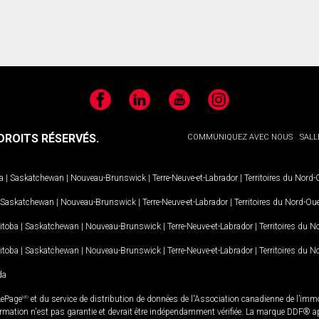
Facebook
LinkedIn
YouTube
Instagram
ROITS RÉSERVÉS.
COMMUNIQUEZ AVEC NOUS
SALL
a
|
Saskatchewan
|
Nouveau-Brunswick
|
Terre-Neuve-et-Labrador
|
Territoires du Nord
Saskatchewan
|
Nouveau-Brunswick
|
Terre-Neuve-et-Labrador
|
Territoires du Nord-Ou
itoba
|
Saskatchewan
|
Nouveau-Brunswick
|
Terre-Neuve-et-Labrador
|
Territoires du 
itoba
|
Saskatchewan
|
Nouveau-Brunswick
|
Terre-Neuve-et-Labrador
|
Territoires du 
da
LePage
MD
et du service de distribution de données de l'Association canadienne de l’im
rmation n'est pas garantie et devrait être indépendamment vérifiée. La marque DDF® appa