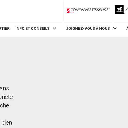
ZoneInvestisseurs RLP
RTIER
INFO ET CONSEILS
JOIGNEZ-VOUS À NOUS
dans
priété
rché.
 bien