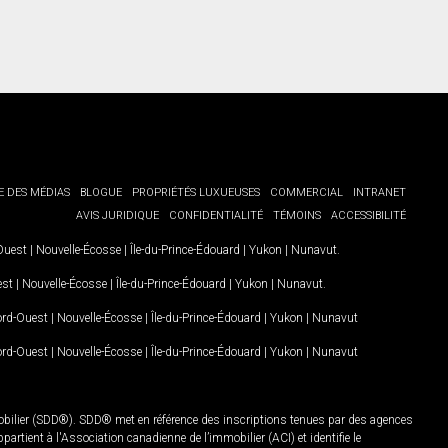
E DES MÉDIAS
BLOGUE
PROPRIÉTÉS LUXUEUSES
COMMERCIAL
INTRANET
AVIS JURIDIQUE
CONFIDENTIALITÉ
TÉMOINS
ACCESSIBILITÉ
-Ouest
|
Nouvelle-Écosse
|
Île-du-Prince-Édouard
|
Yukon
|
Nunavut
.
est
|
Nouvelle-Écosse
|
Île-du-Prince-Édouard
|
Yukon
|
Nunavut
.
Nord-Ouest
|
Nouvelle-Écosse
|
Île-du-Prince-Édouard
|
Yukon
|
Nunavut
Nord-Ouest
|
Nouvelle-Écosse
|
Île-du-Prince-Édouard
|
Yukon
|
Nunavut
mobilier (SDD®). SDD® met en référence des inscriptions tenues par des agences
rtient à l'Association canadienne de l’immobilier (ACI) et identifie le