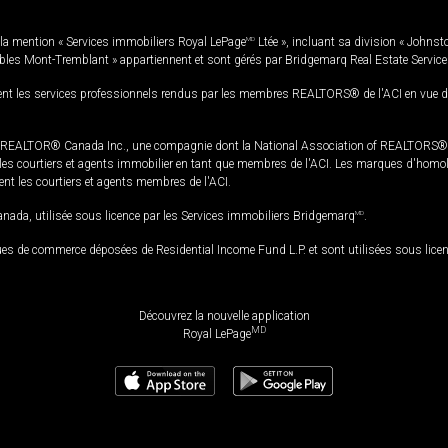
la mention « Services immobiliers Royal LePage
MD
Ltée », incluant sa division « Johnst
bles Mont-Tremblant » appartiennent et sont gérés par Bridgemarq Real Estate Servic
 les services professionnels rendus par les membres REALTORS® de l'ACI en vue de l'a
TOR® Canada Inc., une compagnie dont la National Association of REALTORS® et l'
s courtiers et agents immobilier en tant que membres de l'ACI. Les marques d'homolog
ssent les courtiers et agents membres de l'ACI.
da, utilisée sous licence par les Services immobiliers Bridgemarq
MD
.
s de commerce déposées de Residential Income Fund L.P. et sont utilisées sous lice
Découvrez la nouvelle application
MD
Royal LePage