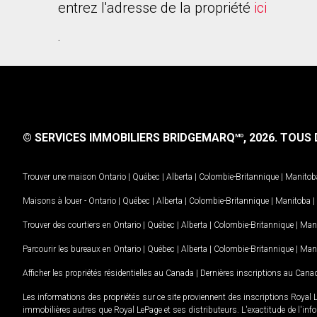
entrez l'adresse de la propriété
ici
.
© SERVICES IMMOBILIERS BRIDGEMARQ
, 2026.
TOUS D
MD
Trouver une maison
Ontario
|
Québec
|
Alberta
|
Colombie-Britannique
|
Manitob
Maisons à louer -
Ontario
|
Québec
|
Alberta
|
Colombie-Britannique
|
Manitoba
|
Trouver des courtiers en
Ontario
|
Québec
|
Alberta
|
Colombie-Britannique
|
Man
Parcourir les bureaux en
Ontario
|
Québec
|
Alberta
|
Colombie-Britannique
|
Man
Afficher les propriétés résidentielles au Canada
|
Dernières inscriptions au Cana
Les informations des propriétés sur ce site proviennent des inscriptions Royal 
immobilières autres que Royal LePage et ses distributeurs. L'exactitude de l'info