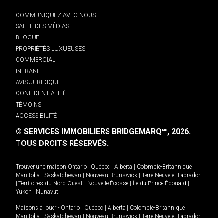
COMMUNIQUEZ AVEC NOUS
SALLE DES MÉDIAS
BLOGUE
PROPRIÉTÉS LUXUEUSES
COMMERCIAL
INTRANET
AVIS JURIDIQUE
CONFIDENTIALITÉ
TÉMOINS
ACCESSIBILITÉ
© SERVICES IMMOBILIERS BRIDGEMARQ
, 2026.
MD
TOUS DROITS RÉSERVÉS.
Trouver une maison
Ontario
|
Québec
|
Alberta
|
Colombie-Britannique
|
Manitoba
|
Saskatchewan
|
Nouveau-Brunswick
|
Terre-Neuve-et-Labrador
|
Territoires du Nord-Ouest
|
Nouvelle-Écosse
|
Île-du-Prince-Édouard
|
Yukon
|
Nunavut
.
Maisons à louer -
Ontario
|
Québec
|
Alberta
|
Colombie-Britannique
|
Manitoba
|
Saskatchewan
|
Nouveau-Brunswick
|
Terre-Neuve-et-Labrador