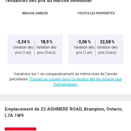
Tendances des prix du marché immobilier
MAISON JUMELÉE
TOUTES LES PROPRIÉTÉS
-3,34 %
18,9 %
-3,06 %
22,58 %
Variation des
Variation des
Variation des
Variation des
prix
(1 an)
prix
(5 ans)
prix
(1 an)
prix
(5 ans)
Variations sur 1 an comparativement au même mois de l'année
précédente.
Trouvez un courtier dans ce secteur afin de recevoir plus
d'informations.
Emplacement de 22 ASHMERE ROAD, Brampton, Ontario,
L7A 1W9