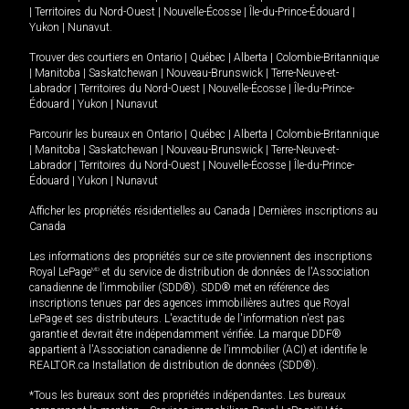
|
Territoires du Nord-Ouest
|
Nouvelle-Écosse
|
Île-du-Prince-Édouard
|
Yukon
|
Nunavut
.
Trouver des courtiers en
Ontario
|
Québec
|
Alberta
|
Colombie-Britannique
|
Manitoba
|
Saskatchewan
|
Nouveau-Brunswick
|
Terre-Neuve-et-
Labrador
|
Territoires du Nord-Ouest
|
Nouvelle-Écosse
|
Île-du-Prince-
Édouard
|
Yukon
|
Nunavut
Parcourir les bureaux en
Ontario
|
Québec
|
Alberta
|
Colombie-Britannique
|
Manitoba
|
Saskatchewan
|
Nouveau-Brunswick
|
Terre-Neuve-et-
Labrador
|
Territoires du Nord-Ouest
|
Nouvelle-Écosse
|
Île-du-Prince-
Édouard
|
Yukon
|
Nunavut
Afficher les propriétés résidentielles au Canada
|
Dernières inscriptions au
Canada
Les informations des propriétés sur ce site proviennent des inscriptions
Royal LePage
MD
et du service de distribution de données de l'Association
canadienne de l’immobilier (SDD®). SDD® met en référence des
inscriptions tenues par des agences immobilières autres que Royal
LePage et ses distributeurs. L'exactitude de l'information n'est pas
garantie et devrait être indépendamment vérifiée. La marque DDF®
appartient à l'Association canadienne de l’immobilier (ACI) et identifie le
REALTOR.ca Installation de distribution de données (SDD®).
*Tous les bureaux sont des propriétés indépendantes. Les bureaux
MD