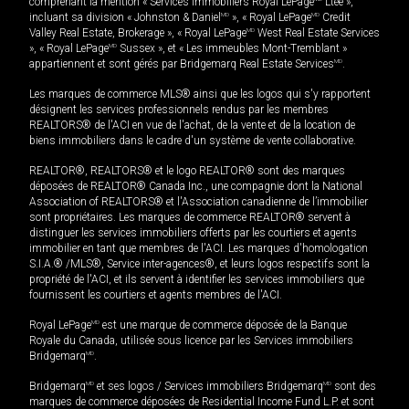
comprenant la mention « Services immobiliers Royal LePage
Ltée »,
incluant sa division « Johnston & Daniel
MD
», « Royal LePage
MD
Credit
Valley Real Estate, Brokerage », « Royal LePage
MD
West Real Estate Services
», « Royal LePage
MD
Sussex », et « Les immeubles Mont-Tremblant »
appartiennent et sont gérés par Bridgemarq Real Estate Services
MD
.
Les marques de commerce MLS® ainsi que les logos qui s'y rapportent
désignent les services professionnels rendus par les membres
REALTORS® de l'ACI en vue de l'achat, de la vente et de la location de
biens immobiliers dans le cadre d'un système de vente collaborative.
REALTOR®, REALTORS® et le logo REALTOR® sont des marques
déposées de REALTOR® Canada Inc., une compagnie dont la National
Association of REALTORS® et l'Association canadienne de l’immobilier
sont propriétaires. Les marques de commerce REALTOR® servent à
distinguer les services immobiliers offerts par les courtiers et agents
immobilier en tant que membres de l'ACI. Les marques d'homologation
S.I.A.® /MLS®, Service inter-agences®, et leurs logos respectifs sont la
propriété de l'ACI, et ils servent à identifier les services immobiliers que
fournissent les courtiers et agents membres de l'ACI.
Royal LePage
MD
est une marque de commerce déposée de la Banque
Royale du Canada, utilisée sous licence par les Services immobiliers
Bridgemarq
MD
.
Bridgemarq
MD
et ses logos / Services immobiliers Bridgemarq
MD
sont des
marques de commerce déposées de Residential Income Fund L.P. et sont