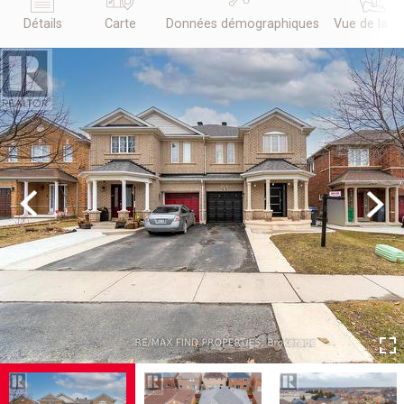
Détails
Carte
Données démographiques
Vue de la r
Previous
Next