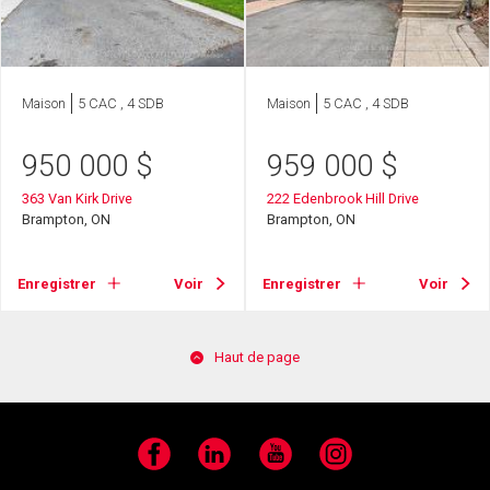
Maison
5 CAC , 4 SDB
Maison
5 CAC , 4 SDB
950 000
$
959 000
$
363 Van Kirk Drive
222 Edenbrook Hill Drive
Brampton, ON
Brampton, ON
Enregistrer
Voir
Enregistrer
Voir
Haut de page
Facebook
LinkedIn
YouTube
Instagram