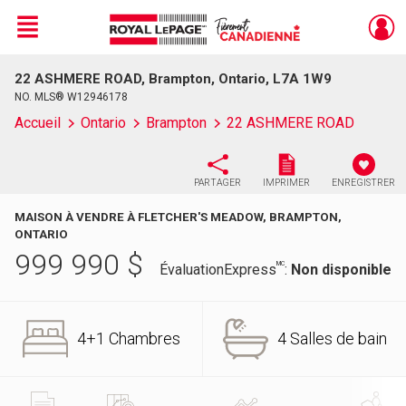
Menu
22 ASHMERE ROAD, Brampton, Ontario, L7A 1W9
Live
En Direct
NO. MLS® W12946178
Accueil
Ontario
Brampton
22 ASHMERE ROAD
PARTAGER
IMPRIMER
ENREGISTRER
MAISON À VENDRE À FLETCHER'S MEADOW, BRAMPTON,
ONTARIO
999 990
$
MC
ÉvaluationExpress
:
Non disponible
4+1 Chambres
4 Salles de bain