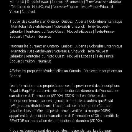
Manitoba
|
Saskatchewan
|
Nouveau-Brunswick
|
Terre-Neuve-et-Labrador
|
Territoires du Nord-Ouest
|
Nouvelle-Écosse
|
Île-du-Prince-Édouard
|
Yukon
|
Nunavut
.
Trouver des courtiers en
Ontario
|
Québec
|
Alberta
|
Colombie-Britannique
|
Manitoba
|
Saskatchewan
|
Nouveau-Brunswick
|
Terre-Neuve-et-
Labrador
|
Territoires du Nord-Ouest
|
Nouvelle-Écosse
|
Île-du-Prince-
Édouard
|
Yukon
|
Nunavut
Parcourir les bureaux en
Ontario
|
Québec
|
Alberta
|
Colombie-Britannique
|
Manitoba
|
Saskatchewan
|
Nouveau-Brunswick
|
Terre-Neuve-et-
Labrador
|
Territoires du Nord-Ouest
|
Nouvelle-Écosse
|
Île-du-Prince-
Édouard
|
Yukon
|
Nunavut
Afficher les propriétés résidentielles au Canada
|
Dernières inscriptions au
Canada
Les informations des propriétés sur ce site proviennent des inscriptions
Royal LePage
MD
et du service de distribution de données de l'Association
canadienne de l’immobilier (SDD®). SDD® met en référence des
inscriptions tenues par des agences immobilières autres que Royal
LePage et ses distributeurs. L'exactitude de l'information n'est pas
garantie et devrait être indépendamment vérifiée. La marque DDF®
appartient à l'Association canadienne de l’immobilier (ACI) et identifie le
REALTOR.ca Installation de distribution de données (SDD®).
*Tous les bureaux sont des propriétés indépendantes. Les bureaux