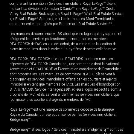
comprenant la mention « Services immobiliers Royal LePage
MD
Ltée »,
incluant sa division « Johnston & Daniel
MD
», « Royal LePage
MD
Credit
Valley Real Estate, Brokerage », « Royal LePage
MD
West Real Estate Services
», « Royal LePage
MD
Sussex », et « Les immeubles Mont-Tremblant »
appartiennent et sont gérés par Bridgemarq Real Estate Services
MD
.
Les marques de commerce MLS® ainsi que les logos qui s'y rapportent
désignent les services professionnels rendus par les membres
REALTORS® de l'ACI en vue de l'achat, de la vente et de la location de
biens immobiliers dans le cadre d'un système de vente collaborative.
REALTOR®, REALTORS® et le logo REALTOR® sont des marques
déposées de REALTOR® Canada Inc., une compagnie dont la National
Association of REALTORS® et l'Association canadienne de l’immobilier
sont propriétaires. Les marques de commerce REALTOR® servent à
distinguer les services immobiliers offerts par les courtiers et agents
immobilier en tant que membres de l'ACI. Les marques d'homologation
S.I.A.® /MLS®, Service inter-agences®, et leurs logos respectifs sont la
propriété de l'ACI, et ils servent à identifier les services immobiliers que
fournissent les courtiers et agents membres de l'ACI.
Royal LePage
MD
est une marque de commerce déposée de la Banque
Royale du Canada, utilisée sous licence par les Services immobiliers
Bridgemarq
MD
.
Bridgemarq
MD
et ses logos / Services immobiliers Bridgemarq
MD
sont des