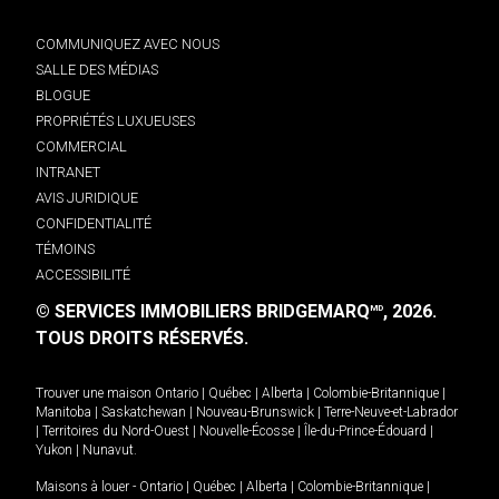
COMMUNIQUEZ AVEC NOUS
SALLE DES MÉDIAS
BLOGUE
PROPRIÉTÉS LUXUEUSES
COMMERCIAL
INTRANET
AVIS JURIDIQUE
CONFIDENTIALITÉ
TÉMOINS
ACCESSIBILITÉ
© SERVICES IMMOBILIERS BRIDGEMARQ
, 2026.
MD
TOUS DROITS RÉSERVÉS.
Trouver une maison
Ontario
|
Québec
|
Alberta
|
Colombie-Britannique
|
Manitoba
|
Saskatchewan
|
Nouveau-Brunswick
|
Terre-Neuve-et-Labrador
|
Territoires du Nord-Ouest
|
Nouvelle-Écosse
|
Île-du-Prince-Édouard
|
Yukon
|
Nunavut
.
Maisons à louer -
Ontario
|
Québec
|
Alberta
|
Colombie-Britannique
|