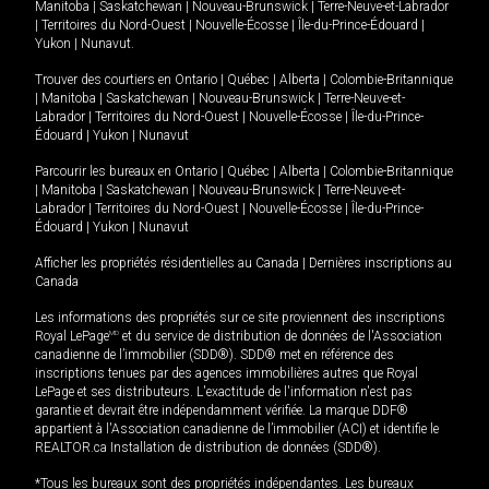
Manitoba
|
Saskatchewan
|
Nouveau-Brunswick
|
Terre-Neuve-et-Labrador
|
Territoires du Nord-Ouest
|
Nouvelle-Écosse
|
Île-du-Prince-Édouard
|
Yukon
|
Nunavut
.
Trouver des courtiers en
Ontario
|
Québec
|
Alberta
|
Colombie-Britannique
|
Manitoba
|
Saskatchewan
|
Nouveau-Brunswick
|
Terre-Neuve-et-
Labrador
|
Territoires du Nord-Ouest
|
Nouvelle-Écosse
|
Île-du-Prince-
Édouard
|
Yukon
|
Nunavut
Parcourir les bureaux en
Ontario
|
Québec
|
Alberta
|
Colombie-Britannique
|
Manitoba
|
Saskatchewan
|
Nouveau-Brunswick
|
Terre-Neuve-et-
Labrador
|
Territoires du Nord-Ouest
|
Nouvelle-Écosse
|
Île-du-Prince-
Édouard
|
Yukon
|
Nunavut
Afficher les propriétés résidentielles au Canada
|
Dernières inscriptions au
Canada
Les informations des propriétés sur ce site proviennent des inscriptions
Royal LePage
MD
et du service de distribution de données de l'Association
canadienne de l’immobilier (SDD®). SDD® met en référence des
inscriptions tenues par des agences immobilières autres que Royal
LePage et ses distributeurs. L'exactitude de l'information n'est pas
garantie et devrait être indépendamment vérifiée. La marque DDF®
appartient à l'Association canadienne de l’immobilier (ACI) et identifie le
REALTOR.ca Installation de distribution de données (SDD®).
*Tous les bureaux sont des propriétés indépendantes. Les bureaux