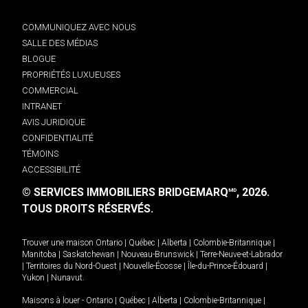
COMMUNIQUEZ AVEC NOUS
SALLE DES MÉDIAS
BLOGUE
PROPRIÉTÉS LUXUEUSES
COMMERCIAL
INTRANET
AVIS JURIDIQUE
CONFIDENTIALITÉ
TÉMOINS
ACCESSIBILITÉ
© SERVICES IMMOBILIERS BRIDGEMARQ
, 2026.
MD
TOUS DROITS RÉSERVÉS.
Trouver une maison
Ontario
|
Québec
|
Alberta
|
Colombie-Britannique
|
Manitoba
|
Saskatchewan
|
Nouveau-Brunswick
|
Terre-Neuve-et-Labrador
|
Territoires du Nord-Ouest
|
Nouvelle-Écosse
|
Île-du-Prince-Édouard
|
Yukon
|
Nunavut
.
Maisons à louer -
Ontario
|
Québec
|
Alberta
|
Colombie-Britannique
|