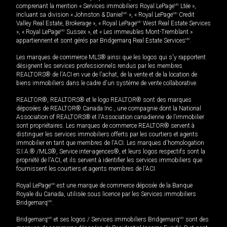
comprenant la mention « Services immobiliers Royal LePage
MD
Ltée »,
incluant sa division « Johnston & Daniel
MD
», « Royal LePage
MD
Credit
Valley Real Estate, Brokerage », « Royal LePage
MD
West Real Estate Services
», « Royal LePage
MD
Sussex », et « Les immeubles Mont-Tremblant »
appartiennent et sont gérés par Bridgemarq Real Estate Services
MD
.
Les marques de commerce MLS® ainsi que les logos qui s'y rapportent
désignent les services professionnels rendus par les membres
REALTORS® de l'ACI en vue de l'achat, de la vente et de la location de
biens immobiliers dans le cadre d'un système de vente collaborative.
REALTOR®, REALTORS® et le logo REALTOR® sont des marques
déposées de REALTOR® Canada Inc., une compagnie dont la National
Association of REALTORS® et l'Association canadienne de l’immobilier
sont propriétaires. Les marques de commerce REALTOR® servent à
distinguer les services immobiliers offerts par les courtiers et agents
immobilier en tant que membres de l'ACI. Les marques d'homologation
S.I.A.® /MLS®, Service inter-agences®, et leurs logos respectifs sont la
propriété de l'ACI, et ils servent à identifier les services immobiliers que
fournissent les courtiers et agents membres de l'ACI.
Royal LePage
MD
est une marque de commerce déposée de la Banque
Royale du Canada, utilisée sous licence par les Services immobiliers
Bridgemarq
MD
.
Bridgemarq
MD
et ses logos / Services immobiliers Bridgemarq
MD
sont des