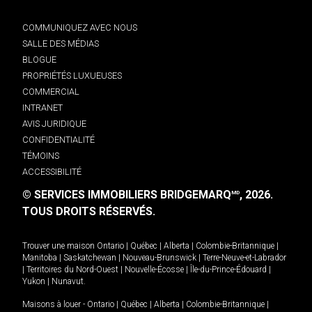
COMMUNIQUEZ AVEC NOUS
SALLE DES MÉDIAS
BLOGUE
PROPRIÉTÉS LUXUEUSES
COMMERCIAL
INTRANET
AVIS JURIDIQUE
CONFIDENTIALITÉ
TÉMOINS
ACCESSIBILITÉ
© SERVICES IMMOBILIERS BRIDGEMARQ
, 2026.
MD
TOUS DROITS RÉSERVÉS.
Trouver une maison
Ontario
|
Québec
|
Alberta
|
Colombie-Britannique
|
Manitoba
|
Saskatchewan
|
Nouveau-Brunswick
|
Terre-Neuve-et-Labrador
|
Territoires du Nord-Ouest
|
Nouvelle-Écosse
|
Île-du-Prince-Édouard
|
Yukon
|
Nunavut
.
Maisons à louer -
Ontario
|
Québec
|
Alberta
|
Colombie-Britannique
|