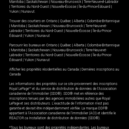
Manitoba
|
Saskatchewan
|
Nouveau-Brunswick
|
Terre-Neuve-et-Labrador
|
Territoires du Nord-Ouest
|
Nouvelle-Écosse
|
Île-du-Prince-Édouard
|
Yukon
|
Nunavut
.
Trouver des courtiers en
Ontario
|
Québec
|
Alberta
|
Colombie-Britannique
|
Manitoba
|
Saskatchewan
|
Nouveau-Brunswick
|
Terre-Neuve-et-
Labrador
|
Territoires du Nord-Ouest
|
Nouvelle-Écosse
|
Île-du-Prince-
Édouard
|
Yukon
|
Nunavut
Parcourir les bureaux en
Ontario
|
Québec
|
Alberta
|
Colombie-Britannique
|
Manitoba
|
Saskatchewan
|
Nouveau-Brunswick
|
Terre-Neuve-et-
Labrador
|
Territoires du Nord-Ouest
|
Nouvelle-Écosse
|
Île-du-Prince-
Édouard
|
Yukon
|
Nunavut
Afficher les propriétés résidentielles au Canada
|
Dernières inscriptions au
Canada
Les informations des propriétés sur ce site proviennent des inscriptions
Royal LePage
MD
et du service de distribution de données de l'Association
canadienne de l’immobilier (SDD®). SDD® met en référence des
inscriptions tenues par des agences immobilières autres que Royal
LePage et ses distributeurs. L'exactitude de l'information n'est pas
garantie et devrait être indépendamment vérifiée. La marque DDF®
appartient à l'Association canadienne de l’immobilier (ACI) et identifie le
REALTOR.ca Installation de distribution de données (SDD®).
*Tous les bureaux sont des propriétés indépendantes. Les bureaux