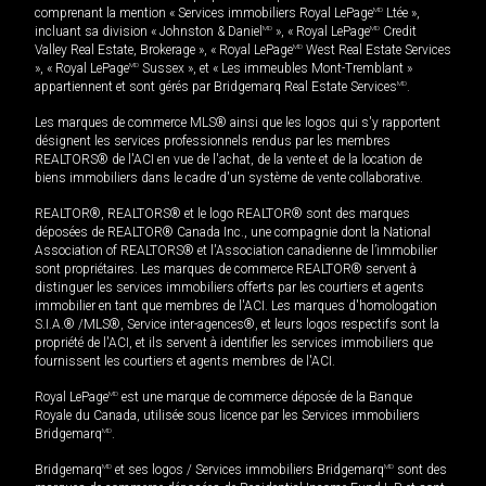
comprenant la mention « Services immobiliers Royal LePage
MD
Ltée »,
incluant sa division « Johnston & Daniel
MD
», « Royal LePage
MD
Credit
Valley Real Estate, Brokerage », « Royal LePage
MD
West Real Estate Services
», « Royal LePage
MD
Sussex », et « Les immeubles Mont-Tremblant »
appartiennent et sont gérés par Bridgemarq Real Estate Services
MD
.
Les marques de commerce MLS® ainsi que les logos qui s'y rapportent
désignent les services professionnels rendus par les membres
REALTORS® de l'ACI en vue de l'achat, de la vente et de la location de
biens immobiliers dans le cadre d'un système de vente collaborative.
REALTOR®, REALTORS® et le logo REALTOR® sont des marques
déposées de REALTOR® Canada Inc., une compagnie dont la National
Association of REALTORS® et l'Association canadienne de l’immobilier
sont propriétaires. Les marques de commerce REALTOR® servent à
distinguer les services immobiliers offerts par les courtiers et agents
immobilier en tant que membres de l'ACI. Les marques d'homologation
S.I.A.® /MLS®, Service inter-agences®, et leurs logos respectifs sont la
propriété de l'ACI, et ils servent à identifier les services immobiliers que
fournissent les courtiers et agents membres de l'ACI.
Royal LePage
MD
est une marque de commerce déposée de la Banque
Royale du Canada, utilisée sous licence par les Services immobiliers
Bridgemarq
MD
.
Bridgemarq
MD
et ses logos / Services immobiliers Bridgemarq
MD
sont des