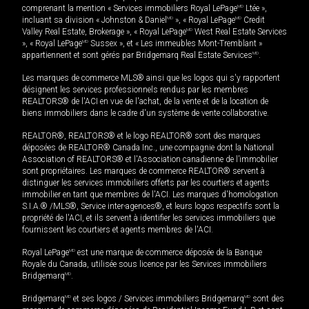
comprenant la mention « Services immobiliers Royal LePage
MD
Ltée »,
incluant sa division « Johnston & Daniel
MD
», « Royal LePage
MD
Credit
Valley Real Estate, Brokerage », « Royal LePage
MD
West Real Estate Services
», « Royal LePage
MD
Sussex », et « Les immeubles Mont-Tremblant »
appartiennent et sont gérés par Bridgemarq Real Estate Services
MD
.
Les marques de commerce MLS® ainsi que les logos qui s'y rapportent
désignent les services professionnels rendus par les membres
REALTORS® de l'ACI en vue de l'achat, de la vente et de la location de
biens immobiliers dans le cadre d'un système de vente collaborative.
REALTOR®, REALTORS® et le logo REALTOR® sont des marques
déposées de REALTOR® Canada Inc., une compagnie dont la National
Association of REALTORS® et l'Association canadienne de l’immobilier
sont propriétaires. Les marques de commerce REALTOR® servent à
distinguer les services immobiliers offerts par les courtiers et agents
immobilier en tant que membres de l'ACI. Les marques d'homologation
S.I.A.® /MLS®, Service inter-agences®, et leurs logos respectifs sont la
propriété de l'ACI, et ils servent à identifier les services immobiliers que
fournissent les courtiers et agents membres de l'ACI.
Royal LePage
MD
est une marque de commerce déposée de la Banque
Royale du Canada, utilisée sous licence par les Services immobiliers
Bridgemarq
MD
.
Bridgemarq
MD
et ses logos / Services immobiliers Bridgemarq
MD
sont des