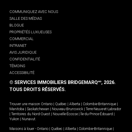
COMMUNIQUEZ AVEC NOUS
SALLE DES MÉDIAS
BLOGUE
PROPRIÉTÉS LUXUEUSES
COMMERCIAL
INTRANET
AVIS JURIDIQUE
CONFIDENTIALITÉ
TÉMOINS
ACCESSIBILITÉ
© SERVICES IMMOBILIERS BRIDGEMARQ
, 2026.
MD
TOUS DROITS RÉSERVÉS.
Trouver une maison
Ontario
|
Québec
|
Alberta
|
Colombie-Britannique
|
Manitoba
|
Saskatchewan
|
Nouveau-Brunswick
|
Terre-Neuve-et-Labrador
|
Territoires du Nord-Ouest
|
Nouvelle-Écosse
|
Île-du-Prince-Édouard
|
Yukon
|
Nunavut
.
Maisons à louer -
Ontario
|
Québec
|
Alberta
|
Colombie-Britannique
|