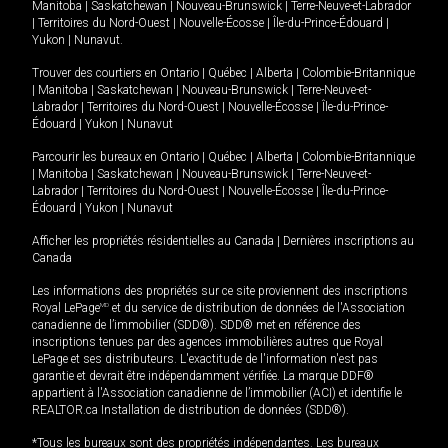
Manitoba
|
Saskatchewan
|
Nouveau-Brunswick
|
Terre-Neuve-et-Labrador
|
Territoires du Nord-Ouest
|
Nouvelle-Écosse
|
Île-du-Prince-Édouard
|
Yukon
|
Nunavut
.
Trouver des courtiers en
Ontario
|
Québec
|
Alberta
|
Colombie-Britannique
|
Manitoba
|
Saskatchewan
|
Nouveau-Brunswick
|
Terre-Neuve-et-
Labrador
|
Territoires du Nord-Ouest
|
Nouvelle-Écosse
|
Île-du-Prince-
Édouard
|
Yukon
|
Nunavut
Parcourir les bureaux en
Ontario
|
Québec
|
Alberta
|
Colombie-Britannique
|
Manitoba
|
Saskatchewan
|
Nouveau-Brunswick
|
Terre-Neuve-et-
Labrador
|
Territoires du Nord-Ouest
|
Nouvelle-Écosse
|
Île-du-Prince-
Édouard
|
Yukon
|
Nunavut
Afficher les propriétés résidentielles au Canada
|
Dernières inscriptions au
Canada
Les informations des propriétés sur ce site proviennent des inscriptions
Royal LePage
MD
et du service de distribution de données de l'Association
canadienne de l’immobilier (SDD®). SDD® met en référence des
inscriptions tenues par des agences immobilières autres que Royal
LePage et ses distributeurs. L'exactitude de l'information n'est pas
garantie et devrait être indépendamment vérifiée. La marque DDF®
appartient à l'Association canadienne de l’immobilier (ACI) et identifie le
REALTOR.ca Installation de distribution de données (SDD®).
*Tous les bureaux sont des propriétés indépendantes. Les bureaux