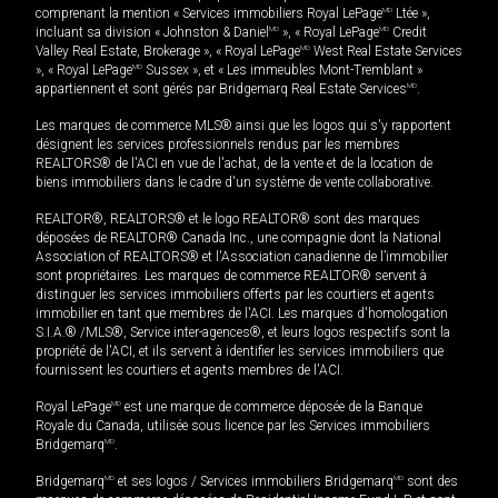
comprenant la mention « Services immobiliers Royal LePage
MD
Ltée »,
incluant sa division « Johnston & Daniel
MD
», « Royal LePage
MD
Credit
Valley Real Estate, Brokerage », « Royal LePage
MD
West Real Estate Services
», « Royal LePage
MD
Sussex », et « Les immeubles Mont-Tremblant »
appartiennent et sont gérés par Bridgemarq Real Estate Services
MD
.
Les marques de commerce MLS® ainsi que les logos qui s'y rapportent
désignent les services professionnels rendus par les membres
REALTORS® de l'ACI en vue de l'achat, de la vente et de la location de
biens immobiliers dans le cadre d'un système de vente collaborative.
REALTOR®, REALTORS® et le logo REALTOR® sont des marques
déposées de REALTOR® Canada Inc., une compagnie dont la National
Association of REALTORS® et l'Association canadienne de l’immobilier
sont propriétaires. Les marques de commerce REALTOR® servent à
distinguer les services immobiliers offerts par les courtiers et agents
immobilier en tant que membres de l'ACI. Les marques d'homologation
S.I.A.® /MLS®, Service inter-agences®, et leurs logos respectifs sont la
propriété de l'ACI, et ils servent à identifier les services immobiliers que
fournissent les courtiers et agents membres de l'ACI.
Royal LePage
MD
est une marque de commerce déposée de la Banque
Royale du Canada, utilisée sous licence par les Services immobiliers
Bridgemarq
MD
.
Bridgemarq
MD
et ses logos / Services immobiliers Bridgemarq
MD
sont des