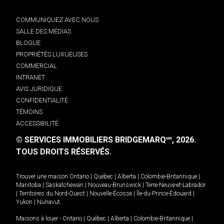
COMMUNIQUEZ AVEC NOUS
SALLE DES MÉDIAS
BLOGUE
PROPRIÉTÉS LUXUEUSES
COMMERCIAL
INTRANET
AVIS JURIDIQUE
CONFIDENTIALITÉ
TÉMOINS
ACCESSIBILITÉ
© SERVICES IMMOBILIERS BRIDGEMARQ
, 2026.
MD
TOUS DROITS RÉSERVÉS.
Trouver une maison
Ontario
|
Québec
|
Alberta
|
Colombie-Britannique
|
Manitoba
|
Saskatchewan
|
Nouveau-Brunswick
|
Terre-Neuve-et-Labrador
|
Territoires du Nord-Ouest
|
Nouvelle-Écosse
|
Île-du-Prince-Édouard
|
Yukon
|
Nunavut
.
Maisons à louer -
Ontario
|
Québec
|
Alberta
|
Colombie-Britannique
|