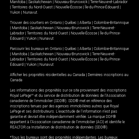
Manitoba
|
Saskatchewan
|
Nouveau-Brunswick
|
Terre-Neuve-et-Labrador
|
Territoires du Nord-Ouest
|
Nouvelle-Écosse
|
Île-du-Prince-Édouard
|
Yukon
|
Nunavut
.
Trouver des courtiers en
Ontario
|
Québec
|
Alberta
|
Colombie-Britannique
|
Manitoba
|
Saskatchewan
|
Nouveau-Brunswick
|
Terre-Neuve-et-
Labrador
|
Territoires du Nord-Ouest
|
Nouvelle-Écosse
|
Île-du-Prince-
Édouard
|
Yukon
|
Nunavut
Parcourir les bureaux en
Ontario
|
Québec
|
Alberta
|
Colombie-Britannique
|
Manitoba
|
Saskatchewan
|
Nouveau-Brunswick
|
Terre-Neuve-et-
Labrador
|
Territoires du Nord-Ouest
|
Nouvelle-Écosse
|
Île-du-Prince-
Édouard
|
Yukon
|
Nunavut
Afficher les propriétés résidentielles au Canada
|
Dernières inscriptions au
Canada
Les informations des propriétés sur ce site proviennent des inscriptions
Royal LePage
MD
et du service de distribution de données de l'Association
canadienne de l’immobilier (SDD®). SDD® met en référence des
inscriptions tenues par des agences immobilières autres que Royal
LePage et ses distributeurs. L'exactitude de l'information n'est pas
garantie et devrait être indépendamment vérifiée. La marque DDF®
appartient à l'Association canadienne de l’immobilier (ACI) et identifie le
REALTOR.ca Installation de distribution de données (SDD®).
*Tous les bureaux sont des propriétés indépendantes. Les bureaux