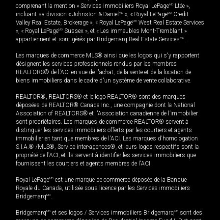
comprenant la mention « Services immobiliers Royal LePage
MD
Ltée »,
incluant sa division « Johnston & Daniel
MD
», « Royal LePage
MD
Credit
Valley Real Estate, Brokerage », « Royal LePage
MD
West Real Estate Services
», « Royal LePage
MD
Sussex », et « Les immeubles Mont-Tremblant »
appartiennent et sont gérés par Bridgemarq Real Estate Services
MD
.
Les marques de commerce MLS® ainsi que les logos qui s'y rapportent
désignent les services professionnels rendus par les membres
REALTORS® de l'ACI en vue de l'achat, de la vente et de la location de
biens immobiliers dans le cadre d'un système de vente collaborative.
REALTOR®, REALTORS® et le logo REALTOR® sont des marques
déposées de REALTOR® Canada Inc., une compagnie dont la National
Association of REALTORS® et l'Association canadienne de l’immobilier
sont propriétaires. Les marques de commerce REALTOR® servent à
distinguer les services immobiliers offerts par les courtiers et agents
immobilier en tant que membres de l'ACI. Les marques d'homologation
S.I.A.® /MLS®, Service inter-agences®, et leurs logos respectifs sont la
propriété de l'ACI, et ils servent à identifier les services immobiliers que
fournissent les courtiers et agents membres de l'ACI.
Royal LePage
MD
est une marque de commerce déposée de la Banque
Royale du Canada, utilisée sous licence par les Services immobiliers
Bridgemarq
MD
.
Bridgemarq
MD
et ses logos / Services immobiliers Bridgemarq
MD
sont des