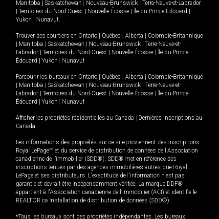
Manitoba
|
Saskatchewan
|
Nouveau-Brunswick
|
Terre-Neuve-et-Labrador
|
Territoires du Nord-Ouest
|
Nouvelle-Écosse
|
Île-du-Prince-Édouard
|
Yukon
|
Nunavut
.
Trouver des courtiers en
Ontario
|
Québec
|
Alberta
|
Colombie-Britannique
|
Manitoba
|
Saskatchewan
|
Nouveau-Brunswick
|
Terre-Neuve-et-
Labrador
|
Territoires du Nord-Ouest
|
Nouvelle-Écosse
|
Île-du-Prince-
Édouard
|
Yukon
|
Nunavut
Parcourir les bureaux en
Ontario
|
Québec
|
Alberta
|
Colombie-Britannique
|
Manitoba
|
Saskatchewan
|
Nouveau-Brunswick
|
Terre-Neuve-et-
Labrador
|
Territoires du Nord-Ouest
|
Nouvelle-Écosse
|
Île-du-Prince-
Édouard
|
Yukon
|
Nunavut
Afficher les propriétés résidentielles au Canada
|
Dernières inscriptions au
Canada
Les informations des propriétés sur ce site proviennent des inscriptions
Royal LePage
MD
et du service de distribution de données de l'Association
canadienne de l’immobilier (SDD®). SDD® met en référence des
inscriptions tenues par des agences immobilières autres que Royal
LePage et ses distributeurs. L'exactitude de l'information n'est pas
garantie et devrait être indépendamment vérifiée. La marque DDF®
appartient à l'Association canadienne de l’immobilier (ACI) et identifie le
REALTOR.ca Installation de distribution de données (SDD®).
*Tous les bureaux sont des propriétés indépendantes. Les bureaux