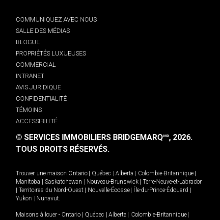
COMMUNIQUEZ AVEC NOUS
SALLE DES MÉDIAS
BLOGUE
PROPRIÉTÉS LUXUEUSES
COMMERCIAL
INTRANET
AVIS JURIDIQUE
CONFIDENTIALITÉ
TÉMOINS
ACCESSIBILITÉ
© SERVICES IMMOBILIERS BRIDGEMARQ
, 2026.
MD
TOUS DROITS RÉSERVÉS.
Trouver une maison
Ontario
|
Québec
|
Alberta
|
Colombie-Britannique
|
Manitoba
|
Saskatchewan
|
Nouveau-Brunswick
|
Terre-Neuve-et-Labrador
|
Territoires du Nord-Ouest
|
Nouvelle-Écosse
|
Île-du-Prince-Édouard
|
Yukon
|
Nunavut
.
Maisons à louer -
Ontario
|
Québec
|
Alberta
|
Colombie-Britannique
|