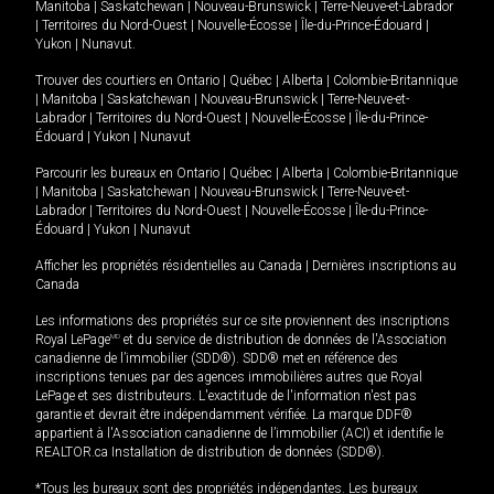
Manitoba
|
Saskatchewan
|
Nouveau-Brunswick
|
Terre-Neuve-et-Labrador
|
Territoires du Nord-Ouest
|
Nouvelle-Écosse
|
Île-du-Prince-Édouard
|
Yukon
|
Nunavut
.
Trouver des courtiers en
Ontario
|
Québec
|
Alberta
|
Colombie-Britannique
|
Manitoba
|
Saskatchewan
|
Nouveau-Brunswick
|
Terre-Neuve-et-
Labrador
|
Territoires du Nord-Ouest
|
Nouvelle-Écosse
|
Île-du-Prince-
Édouard
|
Yukon
|
Nunavut
Parcourir les bureaux en
Ontario
|
Québec
|
Alberta
|
Colombie-Britannique
|
Manitoba
|
Saskatchewan
|
Nouveau-Brunswick
|
Terre-Neuve-et-
Labrador
|
Territoires du Nord-Ouest
|
Nouvelle-Écosse
|
Île-du-Prince-
Édouard
|
Yukon
|
Nunavut
Afficher les propriétés résidentielles au Canada
|
Dernières inscriptions au
Canada
Les informations des propriétés sur ce site proviennent des inscriptions
Royal LePage
MD
et du service de distribution de données de l'Association
canadienne de l’immobilier (SDD®). SDD® met en référence des
inscriptions tenues par des agences immobilières autres que Royal
LePage et ses distributeurs. L'exactitude de l'information n'est pas
garantie et devrait être indépendamment vérifiée. La marque DDF®
appartient à l'Association canadienne de l’immobilier (ACI) et identifie le
REALTOR.ca Installation de distribution de données (SDD®).
*Tous les bureaux sont des propriétés indépendantes. Les bureaux