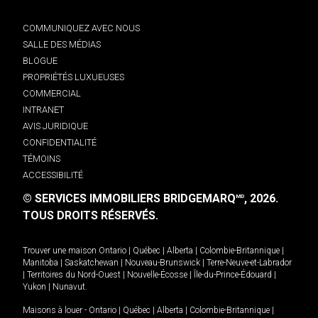
COMMUNIQUEZ AVEC NOUS
SALLE DES MÉDIAS
BLOGUE
PROPRIÉTÉS LUXUEUSES
COMMERCIAL
INTRANET
AVIS JURIDIQUE
CONFIDENTIALITÉ
TÉMOINS
ACCESSIBILITÉ
© SERVICES IMMOBILIERS BRIDGEMARQ
, 2026.
MD
TOUS DROITS RÉSERVÉS.
Trouver une maison
Ontario
|
Québec
|
Alberta
|
Colombie-Britannique
|
Manitoba
|
Saskatchewan
|
Nouveau-Brunswick
|
Terre-Neuve-et-Labrador
|
Territoires du Nord-Ouest
|
Nouvelle-Écosse
|
Île-du-Prince-Édouard
|
Yukon
|
Nunavut
.
Maisons à louer -
Ontario
|
Québec
|
Alberta
|
Colombie-Britannique
|