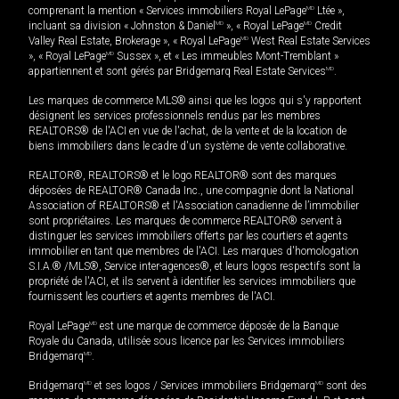
comprenant la mention « Services immobiliers Royal LePage
MD
Ltée »,
incluant sa division « Johnston & Daniel
MD
», « Royal LePage
MD
Credit
Valley Real Estate, Brokerage », « Royal LePage
MD
West Real Estate Services
», « Royal LePage
MD
Sussex », et « Les immeubles Mont-Tremblant »
appartiennent et sont gérés par Bridgemarq Real Estate Services
MD
.
Les marques de commerce MLS® ainsi que les logos qui s'y rapportent
désignent les services professionnels rendus par les membres
REALTORS® de l'ACI en vue de l'achat, de la vente et de la location de
biens immobiliers dans le cadre d'un système de vente collaborative.
REALTOR®, REALTORS® et le logo REALTOR® sont des marques
déposées de REALTOR® Canada Inc., une compagnie dont la National
Association of REALTORS® et l'Association canadienne de l’immobilier
sont propriétaires. Les marques de commerce REALTOR® servent à
distinguer les services immobiliers offerts par les courtiers et agents
immobilier en tant que membres de l'ACI. Les marques d'homologation
S.I.A.® /MLS®, Service inter-agences®, et leurs logos respectifs sont la
propriété de l'ACI, et ils servent à identifier les services immobiliers que
fournissent les courtiers et agents membres de l'ACI.
Royal LePage
MD
est une marque de commerce déposée de la Banque
Royale du Canada, utilisée sous licence par les Services immobiliers
Bridgemarq
MD
.
Bridgemarq
MD
et ses logos / Services immobiliers Bridgemarq
MD
sont des