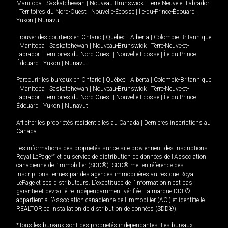
Manitoba
|
Saskatchewan
|
Nouveau-Brunswick
|
Terre-Neuve-et-Labrador
|
Territoires du Nord-Ouest
|
Nouvelle-Écosse
|
Île-du-Prince-Édouard
|
Yukon
|
Nunavut
.
Trouver des courtiers en
Ontario
|
Québec
|
Alberta
|
Colombie-Britannique
|
Manitoba
|
Saskatchewan
|
Nouveau-Brunswick
|
Terre-Neuve-et-
Labrador
|
Territoires du Nord-Ouest
|
Nouvelle-Écosse
|
Île-du-Prince-
Édouard
|
Yukon
|
Nunavut
Parcourir les bureaux en
Ontario
|
Québec
|
Alberta
|
Colombie-Britannique
|
Manitoba
|
Saskatchewan
|
Nouveau-Brunswick
|
Terre-Neuve-et-
Labrador
|
Territoires du Nord-Ouest
|
Nouvelle-Écosse
|
Île-du-Prince-
Édouard
|
Yukon
|
Nunavut
Afficher les propriétés résidentielles au Canada
|
Dernières inscriptions au
Canada
Les informations des propriétés sur ce site proviennent des inscriptions
Royal LePage
MD
et du service de distribution de données de l'Association
canadienne de l’immobilier (SDD®). SDD® met en référence des
inscriptions tenues par des agences immobilières autres que Royal
LePage et ses distributeurs. L'exactitude de l'information n'est pas
garantie et devrait être indépendamment vérifiée. La marque DDF®
appartient à l'Association canadienne de l’immobilier (ACI) et identifie le
REALTOR.ca Installation de distribution de données (SDD®).
*Tous les bureaux sont des propriétés indépendantes. Les bureaux