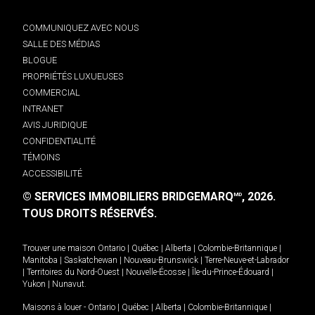
COMMUNIQUEZ AVEC NOUS
SALLE DES MÉDIAS
BLOGUE
PROPRIÉTÉS LUXUEUSES
COMMERCIAL
INTRANET
AVIS JURIDIQUE
CONFIDENTIALITÉ
TÉMOINS
ACCESSIBILITÉ
© SERVICES IMMOBILIERS BRIDGEMARQ
, 2026.
MD
TOUS DROITS RÉSERVÉS.
Trouver une maison
Ontario
|
Québec
|
Alberta
|
Colombie-Britannique
|
Manitoba
|
Saskatchewan
|
Nouveau-Brunswick
|
Terre-Neuve-et-Labrador
|
Territoires du Nord-Ouest
|
Nouvelle-Écosse
|
Île-du-Prince-Édouard
|
Yukon
|
Nunavut
.
Maisons à louer -
Ontario
|
Québec
|
Alberta
|
Colombie-Britannique
|