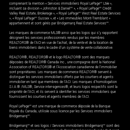
comprenant la mention « Services immobiliers Royal LePage
MD
Ltée »,
incluant sa division « Johnston & Daniel
MD
», « Royal LePage
MD
Credit
Valley Real Estate, Brokerage », « Royal LePage
MD
West Real Estate Services
», « Royal LePage
MD
Sussex », et « Les immeubles Mont-Tremblant »
appartiennent et sont gérés par Bridgemarq Real Estate Services
MD
.
Les marques de commerce MLS® ainsi que les logos qui s'y rapportent
désignent les services professionnels rendus par les membres
REALTORS® de l'ACI en vue de l'achat, de la vente et de la location de
biens immobiliers dans le cadre d'un système de vente collaborative.
REALTOR®, REALTORS® et le logo REALTOR® sont des marques
déposées de REALTOR® Canada Inc., une compagnie dont la National
Association of REALTORS® et l'Association canadienne de l’immobilier
sont propriétaires. Les marques de commerce REALTOR® servent à
distinguer les services immobiliers offerts par les courtiers et agents
immobilier en tant que membres de l'ACI. Les marques d'homologation
S.I.A.® /MLS®, Service inter-agences®, et leurs logos respectifs sont la
propriété de l'ACI, et ils servent à identifier les services immobiliers que
fournissent les courtiers et agents membres de l'ACI.
Royal LePage
MD
est une marque de commerce déposée de la Banque
Royale du Canada, utilisée sous licence par les Services immobiliers
Bridgemarq
MD
.
Bridgemarq
MD
et ses logos / Services immobiliers Bridgemarq
MD
sont des