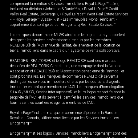
comprenant la mention « Services immobiliers Royal LePage
MD
Ltée »,
incluant sa division « Johnston & Daniel
MD
», « Royal LePage
MD
Credit
Valley Real Estate, Brokerage », « Royal LePage
MD
West Real Estate Services
», « Royal LePage
MD
Sussex », et « Les immeubles Mont-Tremblant »
appartiennent et sont gérés par Bridgemarq Real Estate Services
MD
.
Les marques de commerce MLS® ainsi que les logos qui s'y rapportent
désignent les services professionnels rendus par les membres
REALTORS® de l'ACI en vue de l'achat, de la vente et de la location de
biens immobiliers dans le cadre d'un système de vente collaborative.
REALTOR®, REALTORS® et le logo REALTOR® sont des marques
déposées de REALTOR® Canada Inc., une compagnie dont la National
Association of REALTORS® et l'Association canadienne de l’immobilier
sont propriétaires. Les marques de commerce REALTOR® servent à
distinguer les services immobiliers offerts par les courtiers et agents
immobilier en tant que membres de l'ACI. Les marques d'homologation
S.I.A.® /MLS®, Service inter-agences®, et leurs logos respectifs sont la
propriété de l'ACI, et ils servent à identifier les services immobiliers que
fournissent les courtiers et agents membres de l'ACI.
Royal LePage
MD
est une marque de commerce déposée de la Banque
Royale du Canada, utilisée sous licence par les Services immobiliers
Bridgemarq
MD
.
Bridgemarq
MD
et ses logos / Services immobiliers Bridgemarq
MD
sont des