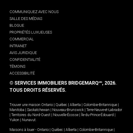
COMMUNIQUEZ AVEC NOUS
SALLE DES MÉDIAS
BLOGUE
PROPRIÉTÉS LUXUEUSES
COMMERCIAL
INTRANET
AVIS JURIDIQUE
CONFIDENTIALITÉ
TÉMOINS
ACCESSIBILITÉ
© SERVICES IMMOBILIERS BRIDGEMARQ
, 2026.
MD
TOUS DROITS RÉSERVÉS.
Trouver une maison
Ontario
|
Québec
|
Alberta
|
Colombie-Britannique
|
Manitoba
|
Saskatchewan
|
Nouveau-Brunswick
|
Terre-Neuve-et-Labrador
|
Territoires du Nord-Ouest
|
Nouvelle-Écosse
|
Île-du-Prince-Édouard
|
Yukon
|
Nunavut
.
Maisons à louer -
Ontario
|
Québec
|
Alberta
|
Colombie-Britannique
|