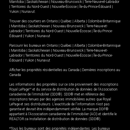
Manitoba
|
Saskatchewan
|
Nouveau-Brunswick
|
Terre-Neuve-et-Labrador
|
Territoires du Nord-Ouest
|
Nouvelle-Écosse
|
Île-du-Prince-Édouard
|
Yukon
|
Nunavut
.
Trouver des courtiers en
Ontario
|
Québec
|
Alberta
|
Colombie-Britannique
|
Manitoba
|
Saskatchewan
|
Nouveau-Brunswick
|
Terre-Neuve-et-
Labrador
|
Territoires du Nord-Ouest
|
Nouvelle-Écosse
|
Île-du-Prince-
Édouard
|
Yukon
|
Nunavut
Parcourir les bureaux en
Ontario
|
Québec
|
Alberta
|
Colombie-Britannique
|
Manitoba
|
Saskatchewan
|
Nouveau-Brunswick
|
Terre-Neuve-et-
Labrador
|
Territoires du Nord-Ouest
|
Nouvelle-Écosse
|
Île-du-Prince-
Édouard
|
Yukon
|
Nunavut
Afficher les propriétés résidentielles au Canada
|
Dernières inscriptions au
Canada
Les informations des propriétés sur ce site proviennent des inscriptions
Royal LePage
MD
et du service de distribution de données de l'Association
canadienne de l’immobilier (SDD®). SDD® met en référence des
inscriptions tenues par des agences immobilières autres que Royal
LePage et ses distributeurs. L'exactitude de l'information n'est pas
garantie et devrait être indépendamment vérifiée. La marque DDF®
appartient à l'Association canadienne de l’immobilier (ACI) et identifie le
REALTOR.ca Installation de distribution de données (SDD®).
*Tous les bureaux sont des propriétés indépendantes. Les bureaux