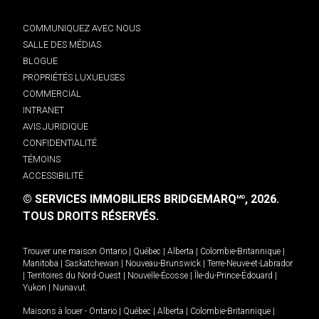
COMMUNIQUEZ AVEC NOUS
SALLE DES MÉDIAS
BLOGUE
PROPRIÉTÉS LUXUEUSES
COMMERCIAL
INTRANET
AVIS JURIDIQUE
CONFIDENTIALITÉ
TÉMOINS
ACCESSIBILITÉ
© SERVICES IMMOBILIERS BRIDGEMARQ
, 2026.
MD
TOUS DROITS RÉSERVÉS.
Trouver une maison
Ontario
|
Québec
|
Alberta
|
Colombie-Britannique
|
Manitoba
|
Saskatchewan
|
Nouveau-Brunswick
|
Terre-Neuve-et-Labrador
|
Territoires du Nord-Ouest
|
Nouvelle-Écosse
|
Île-du-Prince-Édouard
|
Yukon
|
Nunavut
.
Maisons à louer -
Ontario
|
Québec
|
Alberta
|
Colombie-Britannique
|