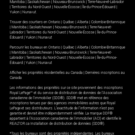
Manitoba
|
Saskatchewan
|
Nouveau-Brunswick
|
Terre-Neuve-et-Labrador
|
Territoires du Nord-Ouest
|
Nouvelle-Écosse
|
Île-du-Prince-Édouard
|
Yukon
|
Nunavut
.
Trouver des courtiers en
Ontario
|
Québec
|
Alberta
|
Colombie-Britannique
|
Manitoba
|
Saskatchewan
|
Nouveau-Brunswick
|
Terre-Neuve-et-
Labrador
|
Territoires du Nord-Ouest
|
Nouvelle-Écosse
|
Île-du-Prince-
Édouard
|
Yukon
|
Nunavut
Parcourir les bureaux en
Ontario
|
Québec
|
Alberta
|
Colombie-Britannique
|
Manitoba
|
Saskatchewan
|
Nouveau-Brunswick
|
Terre-Neuve-et-
Labrador
|
Territoires du Nord-Ouest
|
Nouvelle-Écosse
|
Île-du-Prince-
Édouard
|
Yukon
|
Nunavut
Afficher les propriétés résidentielles au Canada
|
Dernières inscriptions au
Canada
Les informations des propriétés sur ce site proviennent des inscriptions
Royal LePage
MD
et du service de distribution de données de l'Association
canadienne de l’immobilier (SDD®). SDD® met en référence des
inscriptions tenues par des agences immobilières autres que Royal
LePage et ses distributeurs. L'exactitude de l'information n'est pas
garantie et devrait être indépendamment vérifiée. La marque DDF®
appartient à l'Association canadienne de l’immobilier (ACI) et identifie le
REALTOR.ca Installation de distribution de données (SDD®).
*Tous les bureaux sont des propriétés indépendantes. Les bureaux