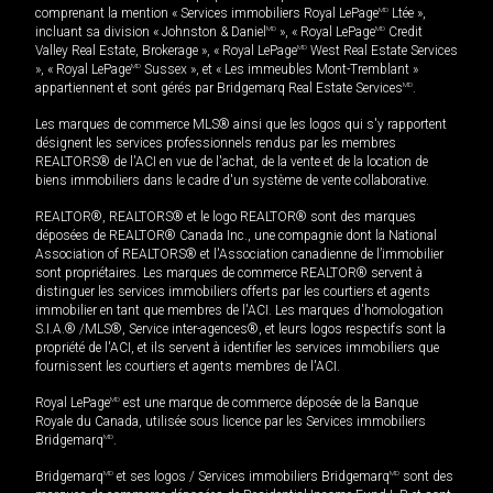
comprenant la mention « Services immobiliers Royal LePage
MD
Ltée »,
incluant sa division « Johnston & Daniel
MD
», « Royal LePage
MD
Credit
Valley Real Estate, Brokerage », « Royal LePage
MD
West Real Estate Services
», « Royal LePage
MD
Sussex », et « Les immeubles Mont-Tremblant »
appartiennent et sont gérés par Bridgemarq Real Estate Services
MD
.
Les marques de commerce MLS® ainsi que les logos qui s'y rapportent
désignent les services professionnels rendus par les membres
REALTORS® de l'ACI en vue de l'achat, de la vente et de la location de
biens immobiliers dans le cadre d'un système de vente collaborative.
REALTOR®, REALTORS® et le logo REALTOR® sont des marques
déposées de REALTOR® Canada Inc., une compagnie dont la National
Association of REALTORS® et l'Association canadienne de l’immobilier
sont propriétaires. Les marques de commerce REALTOR® servent à
distinguer les services immobiliers offerts par les courtiers et agents
immobilier en tant que membres de l'ACI. Les marques d'homologation
S.I.A.® /MLS®, Service inter-agences®, et leurs logos respectifs sont la
propriété de l'ACI, et ils servent à identifier les services immobiliers que
fournissent les courtiers et agents membres de l'ACI.
Royal LePage
MD
est une marque de commerce déposée de la Banque
Royale du Canada, utilisée sous licence par les Services immobiliers
Bridgemarq
MD
.
Bridgemarq
MD
et ses logos / Services immobiliers Bridgemarq
MD
sont des