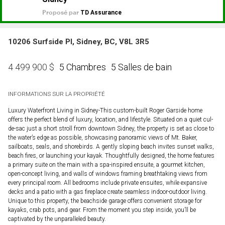
10206 Surfside Pl, Sidney, BC, V8L 3R5
5 Chambres
5 Salles de bain
4 499 900
$
INFORMATIONS SUR LA PROPRIÉTÉ
Luxury Waterfront Living in Sidney-This custom-built Roger Garside home
offers the perfect blend of luxury, location, and lifestyle. Situated on a quiet cul-
de-sac just a short stroll from downtown Sidney, the property is set as close to
the water’s edge as possible, showcasing panoramic views of Mt. Baker,
sailboats, seals, and shorebirds. A gently sloping beach invites sunset walks,
beach fires, or launching your kayak. Thoughtfully designed, the home features
a primary suite on the main with a spa-inspired ensuite, a gourmet kitchen,
open-concept living, and walls of windows framing breathtaking views from
every principal room. All bedrooms include private ensuites, while expansive
decks and a patio with a gas fireplace create seamless indoor-outdoor living.
Unique to this property, the beachside garage offers convenient storage for
kayaks, crab pots, and gear. From the moment you step inside, you’ll be
captivated by the unparalleled beauty.