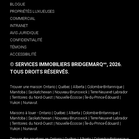
BLOGUE
PROPRIÉTÉS LUXUEUSES
COMMERCIAL
INTRANET
AVIS JURIDIQUE
CONFIDENTIALITÉ
TÉMOINS
ACCESSIBILITÉ
© SERVICES IMMOBILIERS BRIDGEMARQ
, 2026.
MD
TOUS DROITS RÉSERVÉS.
Trouver une maison
Ontario
|
Québec
|
Alberta
|
Colombie-Britannique
|
Manitoba
|
Saskatchewan
|
Nouveau-Brunswick
|
Terre-Neuve-et-Labrador
|
Territoires du Nord-Ouest
|
Nouvelle-Écosse
|
Île-du-Prince-Édouard
|
Yukon
|
Nunavut
.
Maisons à louer -
Ontario
|
Québec
|
Alberta
|
Colombie-Britannique
|
Manitoba
|
Saskatchewan
|
Nouveau-Brunswick
|
Terre-Neuve-et-Labrador
|
Territoires du Nord-Ouest
|
Nouvelle-Écosse
|
Île-du-Prince-Édouard
|
Yukon
|
Nunavut
.