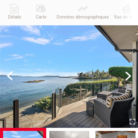
Détails
Carte
Données démographiques
Vue de la r
Previous
Next