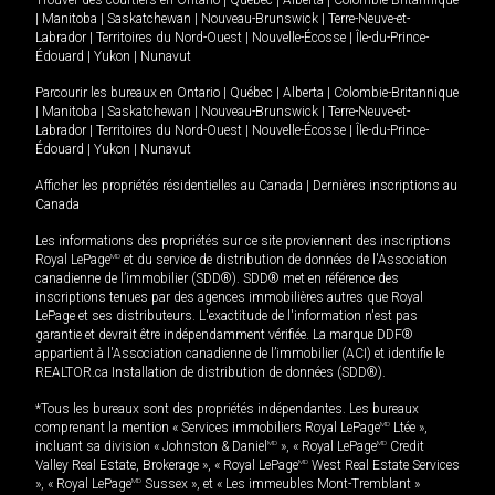
Trouver des courtiers en
Ontario
|
Québec
|
Alberta
|
Colombie-Britannique
|
Manitoba
|
Saskatchewan
|
Nouveau-Brunswick
|
Terre-Neuve-et-
Labrador
|
Territoires du Nord-Ouest
|
Nouvelle-Écosse
|
Île-du-Prince-
Édouard
|
Yukon
|
Nunavut
Parcourir les bureaux en
Ontario
|
Québec
|
Alberta
|
Colombie-Britannique
|
Manitoba
|
Saskatchewan
|
Nouveau-Brunswick
|
Terre-Neuve-et-
Labrador
|
Territoires du Nord-Ouest
|
Nouvelle-Écosse
|
Île-du-Prince-
Édouard
|
Yukon
|
Nunavut
Afficher les propriétés résidentielles au Canada
|
Dernières inscriptions au
Canada
Les informations des propriétés sur ce site proviennent des inscriptions
Royal LePage
MD
et du service de distribution de données de l'Association
canadienne de l’immobilier (SDD®). SDD® met en référence des
inscriptions tenues par des agences immobilières autres que Royal
LePage et ses distributeurs. L'exactitude de l'information n'est pas
garantie et devrait être indépendamment vérifiée. La marque DDF®
appartient à l'Association canadienne de l’immobilier (ACI) et identifie le
REALTOR.ca Installation de distribution de données (SDD®).
*Tous les bureaux sont des propriétés indépendantes. Les bureaux
comprenant la mention « Services immobiliers Royal LePage
MD
Ltée »,
incluant sa division « Johnston & Daniel
MD
», « Royal LePage
MD
Credit
Valley Real Estate, Brokerage », « Royal LePage
MD
West Real Estate Services
», « Royal LePage
MD
Sussex », et « Les immeubles Mont-Tremblant »