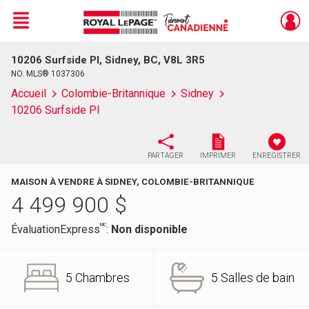
Menu
10206 Surfside Pl, Sidney, BC, V8L 3R5
Live
En Direct
NO. MLS® 1037306
Accueil
Colombie-Britannique
Sidney
10206 Surfside Pl
PARTAGER
IMPRIMER
ENREGISTRER
MAISON À VENDRE À SIDNEY, COLOMBIE-BRITANNIQUE
4 499 900
$
MC
ÉvaluationExpress
:
Non disponible
5 Chambres
5 Salles de bain