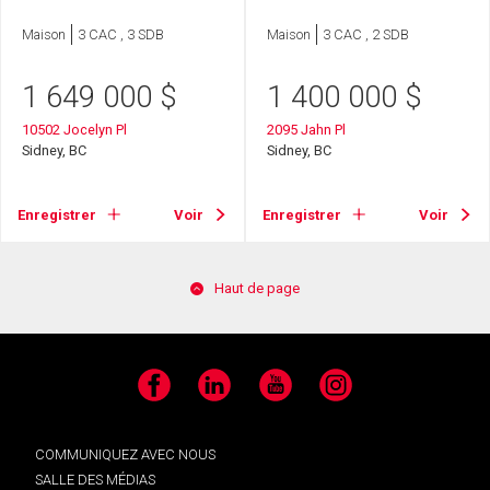
Maison
3 CAC , 3 SDB
Maison
3 CAC , 2 SDB
1 649 000
$
1 400 000
$
10502 Jocelyn Pl
2095 Jahn Pl
Sidney, BC
Sidney, BC
Enregistrer
Voir
Enregistrer
Voir
Haut de page
Facebook
LinkedIn
YouTube
Instagram
COMMUNIQUEZ AVEC NOUS
SALLE DES MÉDIAS