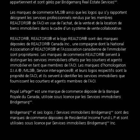
appartiennent et sont gérés par Bridgemarq Real Estate Services
MD
.
Les marques de commerce MLS® ainsi que les logos qui s'y rapportent
désignent les services professionnels rendus par les membres
REALTORS® de l'ACI en vue de l'achat, de la vente et de la location de
biens immobiliers dans le cadre d'un système de vente collaborative.
REALTOR®, REALTORS® et le logo REALTOR® sont des marques
déposées de REALTOR® Canada Inc., une compagnie dont la National
Association of REALTORS® et l'Association canadienne de l’immobilier
sont propriétaires. Les marques de commerce REALTOR® servent à
distinguer les services immobiliers offerts par les courtiers et agents
immobilier en tant que membres de l'ACI. Les marques d'homologation
S.I.A.® /MLS®, Service inter-agences®, et leurs logos respectifs sont la
propriété de l'ACI, et ils servent à identifier les services immobiliers que
fournissent les courtiers et agents membres de l'ACI.
Royal LePage
MD
est une marque de commerce déposée de la Banque
Royale du Canada, utilisée sous licence par les Services immobiliers
Bridgemarq
MD
.
Bridgemarq
MD
et ses logos / Services immobiliers Bridgemarq
MD
sont des
marques de commerce déposées de Residential Income Fund L.P. et sont
utilisées sous licence par Services immobiliers Bridgemarq
MD
Inc.