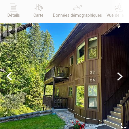
Détails
Carte
Données démographiques
Vue de la r
Previous
Next