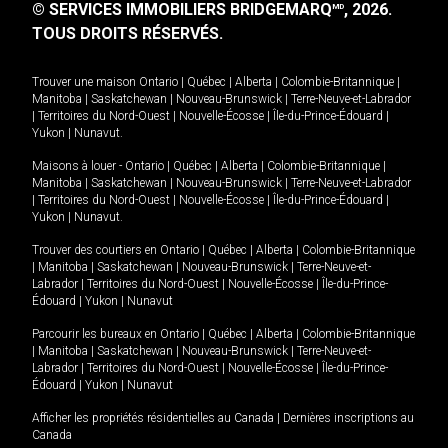
© SERVICES IMMOBILIERS BRIDGEMARQ
, 2026.
MD
TOUS DROITS RÉSERVÉS.
Trouver une maison
Ontario
|
Québec
|
Alberta
|
Colombie-Britannique
|
Manitoba
|
Saskatchewan
|
Nouveau-Brunswick
|
Terre-Neuve-et-Labrador
|
Territoires du Nord-Ouest
|
Nouvelle-Écosse
|
Île-du-Prince-Édouard
|
Yukon
|
Nunavut
.
Maisons à louer -
Ontario
|
Québec
|
Alberta
|
Colombie-Britannique
|
Manitoba
|
Saskatchewan
|
Nouveau-Brunswick
|
Terre-Neuve-et-Labrador
|
Territoires du Nord-Ouest
|
Nouvelle-Écosse
|
Île-du-Prince-Édouard
|
Yukon
|
Nunavut
.
Trouver des courtiers en
Ontario
|
Québec
|
Alberta
|
Colombie-Britannique
|
Manitoba
|
Saskatchewan
|
Nouveau-Brunswick
|
Terre-Neuve-et-
Labrador
|
Territoires du Nord-Ouest
|
Nouvelle-Écosse
|
Île-du-Prince-
Édouard
|
Yukon
|
Nunavut
Parcourir les bureaux en
Ontario
|
Québec
|
Alberta
|
Colombie-Britannique
|
Manitoba
|
Saskatchewan
|
Nouveau-Brunswick
|
Terre-Neuve-et-
Labrador
|
Territoires du Nord-Ouest
|
Nouvelle-Écosse
|
Île-du-Prince-
Édouard
|
Yukon
|
Nunavut
Afficher les propriétés résidentielles au Canada
|
Dernières inscriptions au
Canada