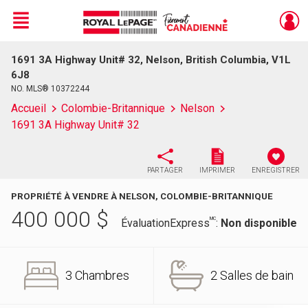
Menu
1691 3A Highway Unit# 32, Nelson, British Columbia, V1L
Live
En Direct
6J8
NO. MLS® 10372244
Accueil
Colombie-Britannique
Nelson
1691 3A Highway Unit# 32
PARTAGER
IMPRIMER
ENREGISTRER
PROPRIÉTÉ À VENDRE À NELSON, COLOMBIE-BRITANNIQUE
400 000
$
MC
ÉvaluationExpress
:
Non disponible
3 Chambres
2 Salles de bain