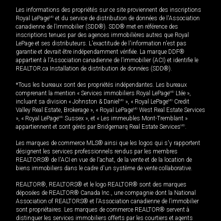
Les informations des propriétés sur ce site proviennent des inscriptions
Royal LePage
MD
et du service de distribution de données de l'Association
canadienne de l’immobilier (SDD®). SDD® met en référence des
inscriptions tenues par des agences immobilières autres que Royal
LePage et ses distributeurs. L'exactitude de l'information n'est pas
garantie et devrait être indépendamment vérifiée. La marque DDF®
appartient à l'Association canadienne de l’immobilier (ACI) et identifie le
REALTOR.ca Installation de distribution de données (SDD®).
*Tous les bureaux sont des propriétés indépendantes. Les bureaux
comprenant la mention « Services immobiliers Royal LePage
MD
Ltée »,
incluant sa division « Johnston & Daniel
MD
», « Royal LePage
MD
Credit
Valley Real Estate, Brokerage », « Royal LePage
MD
West Real Estate Services
», « Royal LePage
MD
Sussex », et « Les immeubles Mont-Tremblant »
appartiennent et sont gérés par Bridgemarq Real Estate Services
MD
.
Les marques de commerce MLS® ainsi que les logos qui s'y rapportent
désignent les services professionnels rendus par les membres
REALTORS® de l'ACI en vue de l'achat, de la vente et de la location de
biens immobiliers dans le cadre d'un système de vente collaborative.
REALTOR®, REALTORS® et le logo REALTOR® sont des marques
déposées de REALTOR® Canada Inc., une compagnie dont la National
Association of REALTORS® et l'Association canadienne de l’immobilier
sont propriétaires. Les marques de commerce REALTOR® servent à
distinguer les services immobiliers offerts par les courtiers et agents