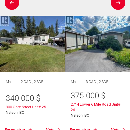
Maison
2 CAC , 2 SDB
Maison
3 CAC , 2 SDB
375 000
$
340 000
$
2714 Lower 6 Mile Road Unit#
900 Gore Street Unit# 25
26
Nelson, BC
Nelson, BC
Enregistrer
Voir
Enregistrer
Voir