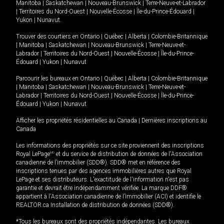
Manitoba
|
Saskatchewan
|
Nouveau-Brunswick
|
Terre-Neuve-et-Labrador
|
Territoires du Nord-Ouest
|
Nouvelle-Écosse
|
Île-du-Prince-Édouard
|
Yukon
|
Nunavut
.
Trouver des courtiers en
Ontario
|
Québec
|
Alberta
|
Colombie-Britannique
|
Manitoba
|
Saskatchewan
|
Nouveau-Brunswick
|
Terre-Neuve-et-
Labrador
|
Territoires du Nord-Ouest
|
Nouvelle-Écosse
|
Île-du-Prince-
Édouard
|
Yukon
|
Nunavut
Parcourir les bureaux en
Ontario
|
Québec
|
Alberta
|
Colombie-Britannique
|
Manitoba
|
Saskatchewan
|
Nouveau-Brunswick
|
Terre-Neuve-et-
Labrador
|
Territoires du Nord-Ouest
|
Nouvelle-Écosse
|
Île-du-Prince-
Édouard
|
Yukon
|
Nunavut
Afficher les propriétés résidentielles au Canada
|
Dernières inscriptions au
Canada
Les informations des propriétés sur ce site proviennent des inscriptions
Royal LePage
MD
et du service de distribution de données de l'Association
canadienne de l’immobilier (SDD®). SDD® met en référence des
inscriptions tenues par des agences immobilières autres que Royal
LePage et ses distributeurs. L'exactitude de l'information n'est pas
garantie et devrait être indépendamment vérifiée. La marque DDF®
appartient à l'Association canadienne de l’immobilier (ACI) et identifie le
REALTOR.ca Installation de distribution de données (SDD®).
*Tous les bureaux sont des propriétés indépendantes. Les bureaux