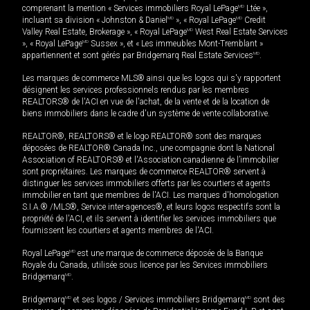
comprenant la mention « Services immobiliers Royal LePage
MD
Ltée »,
incluant sa division « Johnston & Daniel
MD
», « Royal LePage
MD
Credit
Valley Real Estate, Brokerage », « Royal LePage
MD
West Real Estate Services
», « Royal LePage
MD
Sussex », et « Les immeubles Mont-Tremblant »
appartiennent et sont gérés par Bridgemarq Real Estate Services
MD
.
Les marques de commerce MLS® ainsi que les logos qui s'y rapportent
désignent les services professionnels rendus par les membres
REALTORS® de l'ACI en vue de l'achat, de la vente et de la location de
biens immobiliers dans le cadre d'un système de vente collaborative.
REALTOR®, REALTORS® et le logo REALTOR® sont des marques
déposées de REALTOR® Canada Inc., une compagnie dont la National
Association of REALTORS® et l'Association canadienne de l’immobilier
sont propriétaires. Les marques de commerce REALTOR® servent à
distinguer les services immobiliers offerts par les courtiers et agents
immobilier en tant que membres de l'ACI. Les marques d'homologation
S.I.A.® /MLS®, Service inter-agences®, et leurs logos respectifs sont la
propriété de l'ACI, et ils servent à identifier les services immobiliers que
fournissent les courtiers et agents membres de l'ACI.
Royal LePage
MD
est une marque de commerce déposée de la Banque
Royale du Canada, utilisée sous licence par les Services immobiliers
Bridgemarq
MD
.
Bridgemarq
MD
et ses logos / Services immobiliers Bridgemarq
MD
sont des