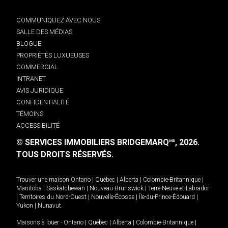
COMMUNIQUEZ AVEC NOUS
SALLE DES MÉDIAS
BLOGUE
PROPRIÉTÉS LUXUEUSES
COMMERCIAL
INTRANET
AVIS JURIDIQUE
CONFIDENTIALITÉ
TÉMOINS
ACCESSIBILITÉ
© SERVICES IMMOBILIERS BRIDGEMARQ
, 2026.
MD
TOUS DROITS RÉSERVÉS.
Trouver une maison
Ontario
|
Québec
|
Alberta
|
Colombie-Britannique
|
Manitoba
|
Saskatchewan
|
Nouveau-Brunswick
|
Terre-Neuve-et-Labrador
|
Territoires du Nord-Ouest
|
Nouvelle-Écosse
|
Île-du-Prince-Édouard
|
Yukon
|
Nunavut
.
Maisons à louer -
Ontario
|
Québec
|
Alberta
|
Colombie-Britannique
|