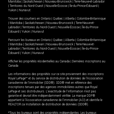
Manitoba
|
Saskatchewan
|
Nouveau-Brunswick
|
Terre-Neuve-et-Labrador
|
Territoires du Nord-Ouest
|
Nouvelle-Écosse
|
Île-du-Prince-Édouard
|
Yukon
|
Nunavut
.
Trouver des courtiers en
Ontario
|
Québec
|
Alberta
|
Colombie-Britannique
|
Manitoba
|
Saskatchewan
|
Nouveau-Brunswick
|
Terre-Neuve-et-
Labrador
|
Territoires du Nord-Ouest
|
Nouvelle-Écosse
|
Île-du-Prince-
Édouard
|
Yukon
|
Nunavut
Parcourir les bureaux en
Ontario
|
Québec
|
Alberta
|
Colombie-Britannique
|
Manitoba
|
Saskatchewan
|
Nouveau-Brunswick
|
Terre-Neuve-et-
Labrador
|
Territoires du Nord-Ouest
|
Nouvelle-Écosse
|
Île-du-Prince-
Édouard
|
Yukon
|
Nunavut
Afficher les propriétés résidentielles au Canada
|
Dernières inscriptions au
Canada
Les informations des propriétés sur ce site proviennent des inscriptions
Royal LePage
MD
et du service de distribution de données de l'Association
canadienne de l’immobilier (SDD®). SDD® met en référence des
inscriptions tenues par des agences immobilières autres que Royal
LePage et ses distributeurs. L'exactitude de l'information n'est pas
garantie et devrait être indépendamment vérifiée. La marque DDF®
appartient à l'Association canadienne de l’immobilier (ACI) et identifie le
REALTOR.ca Installation de distribution de données (SDD®).
*Tous les bureaux sont des propriétés indépendantes. Les bureaux