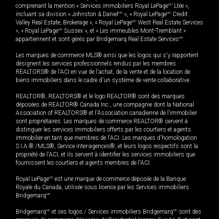
comprenant la mention « Services immobiliers Royal LePage
MD
Ltée »,
incluant sa division « Johnston & Daniel
MD
», « Royal LePage
MD
Credit
Valley Real Estate, Brokerage », « Royal LePage
MD
West Real Estate Services
», « Royal LePage
MD
Sussex », et « Les immeubles Mont-Tremblant »
appartiennent et sont gérés par Bridgemarq Real Estate Services
MD
.
Les marques de commerce MLS® ainsi que les logos qui s'y rapportent
désignent les services professionnels rendus par les membres
REALTORS® de l'ACI en vue de l'achat, de la vente et de la location de
biens immobiliers dans le cadre d'un système de vente collaborative.
REALTOR®, REALTORS® et le logo REALTOR® sont des marques
déposées de REALTOR® Canada Inc., une compagnie dont la National
Association of REALTORS® et l'Association canadienne de l’immobilier
sont propriétaires. Les marques de commerce REALTOR® servent à
distinguer les services immobiliers offerts par les courtiers et agents
immobilier en tant que membres de l'ACI. Les marques d'homologation
S.I.A.® /MLS®, Service inter-agences®, et leurs logos respectifs sont la
propriété de l'ACI, et ils servent à identifier les services immobiliers que
fournissent les courtiers et agents membres de l'ACI.
Royal LePage
MD
est une marque de commerce déposée de la Banque
Royale du Canada, utilisée sous licence par les Services immobiliers
Bridgemarq
MD
.
Bridgemarq
MD
et ses logos / Services immobiliers Bridgemarq
MD
sont des