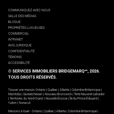
COMMUNIQUEZ AVEC NOUS
SALLE DES MÉDIAS
BLOGUE
PROPRIÉTÉS LUXUEUSES
COMMERCIAL
INTRANET
AVIS JURIDIQUE
CONFIDENTIALITÉ
TÉMOINS
ACCESSIBILITÉ
© SERVICES IMMOBILIERS BRIDGEMARQ
, 2026.
MD
TOUS DROITS RÉSERVÉS.
Trouver une maison
Ontario
|
Québec
|
Alberta
|
Colombie-Britannique
|
Manitoba
|
Saskatchewan
|
Nouveau-Brunswick
|
Terre-Neuve-et-Labrador
|
Territoires du Nord-Ouest
|
Nouvelle-Écosse
|
Île-du-Prince-Édouard
|
Yukon
|
Nunavut
.
Maisons à louer -
Ontario
|
Québec
|
Alberta
|
Colombie-Britannique
|