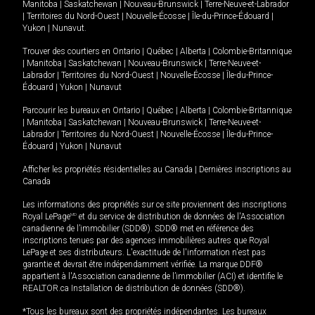
Manitoba
|
Saskatchewan
|
Nouveau-Brunswick
|
Terre-Neuve-et-Labrador
|
Territoires du Nord-Ouest
|
Nouvelle-Écosse
|
Île-du-Prince-Édouard
|
Yukon
|
Nunavut
.
Trouver des courtiers en
Ontario
|
Québec
|
Alberta
|
Colombie-Britannique
|
Manitoba
|
Saskatchewan
|
Nouveau-Brunswick
|
Terre-Neuve-et-
Labrador
|
Territoires du Nord-Ouest
|
Nouvelle-Écosse
|
Île-du-Prince-
Édouard
|
Yukon
|
Nunavut
Parcourir les bureaux en
Ontario
|
Québec
|
Alberta
|
Colombie-Britannique
|
Manitoba
|
Saskatchewan
|
Nouveau-Brunswick
|
Terre-Neuve-et-
Labrador
|
Territoires du Nord-Ouest
|
Nouvelle-Écosse
|
Île-du-Prince-
Édouard
|
Yukon
|
Nunavut
Afficher les propriétés résidentielles au Canada
|
Dernières inscriptions au
Canada
Les informations des propriétés sur ce site proviennent des inscriptions
Royal LePage
MD
et du service de distribution de données de l'Association
canadienne de l’immobilier (SDD®). SDD® met en référence des
inscriptions tenues par des agences immobilières autres que Royal
LePage et ses distributeurs. L'exactitude de l'information n'est pas
garantie et devrait être indépendamment vérifiée. La marque DDF®
appartient à l'Association canadienne de l’immobilier (ACI) et identifie le
REALTOR.ca Installation de distribution de données (SDD®).
*Tous les bureaux sont des propriétés indépendantes. Les bureaux