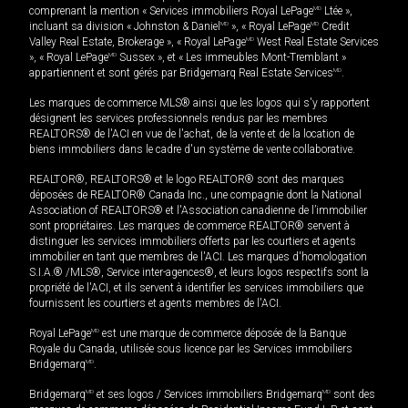
comprenant la mention « Services immobiliers Royal LePage
MD
Ltée »,
incluant sa division « Johnston & Daniel
MD
», « Royal LePage
MD
Credit
Valley Real Estate, Brokerage », « Royal LePage
MD
West Real Estate Services
», « Royal LePage
MD
Sussex », et « Les immeubles Mont-Tremblant »
appartiennent et sont gérés par Bridgemarq Real Estate Services
MD
.
Les marques de commerce MLS® ainsi que les logos qui s'y rapportent
désignent les services professionnels rendus par les membres
REALTORS® de l'ACI en vue de l'achat, de la vente et de la location de
biens immobiliers dans le cadre d'un système de vente collaborative.
REALTOR®, REALTORS® et le logo REALTOR® sont des marques
déposées de REALTOR® Canada Inc., une compagnie dont la National
Association of REALTORS® et l'Association canadienne de l’immobilier
sont propriétaires. Les marques de commerce REALTOR® servent à
distinguer les services immobiliers offerts par les courtiers et agents
immobilier en tant que membres de l'ACI. Les marques d'homologation
S.I.A.® /MLS®, Service inter-agences®, et leurs logos respectifs sont la
propriété de l'ACI, et ils servent à identifier les services immobiliers que
fournissent les courtiers et agents membres de l'ACI.
Royal LePage
MD
est une marque de commerce déposée de la Banque
Royale du Canada, utilisée sous licence par les Services immobiliers
Bridgemarq
MD
.
Bridgemarq
MD
et ses logos / Services immobiliers Bridgemarq
MD
sont des