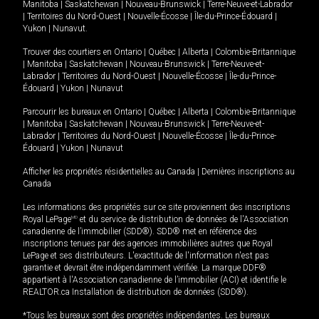
Manitoba
|
Saskatchewan
|
Nouveau-Brunswick
|
Terre-Neuve-et-Labrador
|
Territoires du Nord-Ouest
|
Nouvelle-Écosse
|
Île-du-Prince-Édouard
|
Yukon
|
Nunavut
.
Trouver des courtiers en
Ontario
|
Québec
|
Alberta
|
Colombie-Britannique
|
Manitoba
|
Saskatchewan
|
Nouveau-Brunswick
|
Terre-Neuve-et-
Labrador
|
Territoires du Nord-Ouest
|
Nouvelle-Écosse
|
Île-du-Prince-
Édouard
|
Yukon
|
Nunavut
Parcourir les bureaux en
Ontario
|
Québec
|
Alberta
|
Colombie-Britannique
|
Manitoba
|
Saskatchewan
|
Nouveau-Brunswick
|
Terre-Neuve-et-
Labrador
|
Territoires du Nord-Ouest
|
Nouvelle-Écosse
|
Île-du-Prince-
Édouard
|
Yukon
|
Nunavut
Afficher les propriétés résidentielles au Canada
|
Dernières inscriptions au
Canada
Les informations des propriétés sur ce site proviennent des inscriptions
Royal LePage
MD
et du service de distribution de données de l'Association
canadienne de l’immobilier (SDD®). SDD® met en référence des
inscriptions tenues par des agences immobilières autres que Royal
LePage et ses distributeurs. L'exactitude de l'information n'est pas
garantie et devrait être indépendamment vérifiée. La marque DDF®
appartient à l'Association canadienne de l’immobilier (ACI) et identifie le
REALTOR.ca Installation de distribution de données (SDD®).
*Tous les bureaux sont des propriétés indépendantes. Les bureaux