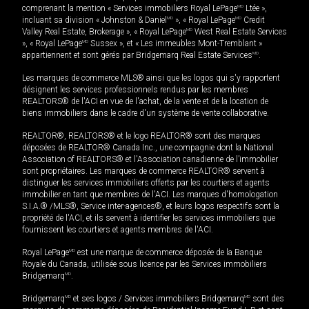
comprenant la mention « Services immobiliers Royal LePage
MD
Ltée »,
incluant sa division « Johnston & Daniel
MD
», « Royal LePage
MD
Credit
Valley Real Estate, Brokerage », « Royal LePage
MD
West Real Estate Services
», « Royal LePage
MD
Sussex », et « Les immeubles Mont-Tremblant »
appartiennent et sont gérés par Bridgemarq Real Estate Services
MD
.
Les marques de commerce MLS® ainsi que les logos qui s'y rapportent
désignent les services professionnels rendus par les membres
REALTORS® de l'ACI en vue de l'achat, de la vente et de la location de
biens immobiliers dans le cadre d'un système de vente collaborative.
REALTOR®, REALTORS® et le logo REALTOR® sont des marques
déposées de REALTOR® Canada Inc., une compagnie dont la National
Association of REALTORS® et l'Association canadienne de l’immobilier
sont propriétaires. Les marques de commerce REALTOR® servent à
distinguer les services immobiliers offerts par les courtiers et agents
immobilier en tant que membres de l'ACI. Les marques d'homologation
S.I.A.® /MLS®, Service inter-agences®, et leurs logos respectifs sont la
propriété de l'ACI, et ils servent à identifier les services immobiliers que
fournissent les courtiers et agents membres de l'ACI.
Royal LePage
MD
est une marque de commerce déposée de la Banque
Royale du Canada, utilisée sous licence par les Services immobiliers
Bridgemarq
MD
.
Bridgemarq
MD
et ses logos / Services immobiliers Bridgemarq
MD
sont des