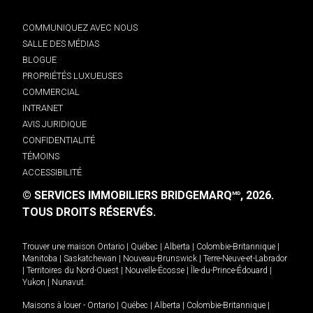
COMMUNIQUEZ AVEC NOUS
SALLE DES MÉDIAS
BLOGUE
PROPRIÉTÉS LUXUEUSES
COMMERCIAL
INTRANET
AVIS JURIDIQUE
CONFIDENTIALITÉ
TÉMOINS
ACCESSIBILITÉ
© SERVICES IMMOBILIERS BRIDGEMARQ
, 2026.
MD
TOUS DROITS RÉSERVÉS.
Trouver une maison
Ontario
|
Québec
|
Alberta
|
Colombie-Britannique
|
Manitoba
|
Saskatchewan
|
Nouveau-Brunswick
|
Terre-Neuve-et-Labrador
|
Territoires du Nord-Ouest
|
Nouvelle-Écosse
|
Île-du-Prince-Édouard
|
Yukon
|
Nunavut
.
Maisons à louer -
Ontario
|
Québec
|
Alberta
|
Colombie-Britannique
|