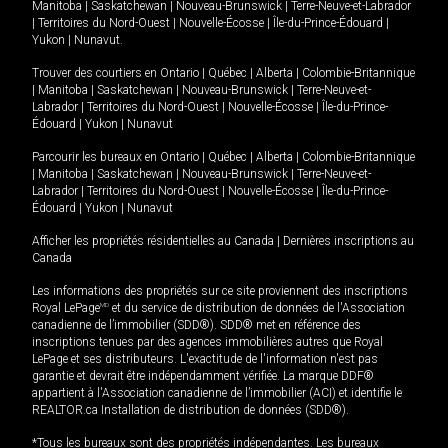
Manitoba
|
Saskatchewan
|
Nouveau-Brunswick
|
Terre-Neuve-et-Labrador
|
Territoires du Nord-Ouest
|
Nouvelle-Écosse
|
Île-du-Prince-Édouard
|
Yukon
|
Nunavut
.
Trouver des courtiers en
Ontario
|
Québec
|
Alberta
|
Colombie-Britannique
|
Manitoba
|
Saskatchewan
|
Nouveau-Brunswick
|
Terre-Neuve-et-
Labrador
|
Territoires du Nord-Ouest
|
Nouvelle-Écosse
|
Île-du-Prince-
Édouard
|
Yukon
|
Nunavut
Parcourir les bureaux en
Ontario
|
Québec
|
Alberta
|
Colombie-Britannique
|
Manitoba
|
Saskatchewan
|
Nouveau-Brunswick
|
Terre-Neuve-et-
Labrador
|
Territoires du Nord-Ouest
|
Nouvelle-Écosse
|
Île-du-Prince-
Édouard
|
Yukon
|
Nunavut
Afficher les propriétés résidentielles au Canada
|
Dernières inscriptions au
Canada
Les informations des propriétés sur ce site proviennent des inscriptions
Royal LePage
MD
et du service de distribution de données de l'Association
canadienne de l’immobilier (SDD®). SDD® met en référence des
inscriptions tenues par des agences immobilières autres que Royal
LePage et ses distributeurs. L'exactitude de l'information n'est pas
garantie et devrait être indépendamment vérifiée. La marque DDF®
appartient à l'Association canadienne de l’immobilier (ACI) et identifie le
REALTOR.ca Installation de distribution de données (SDD®).
*Tous les bureaux sont des propriétés indépendantes. Les bureaux