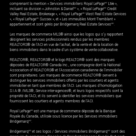
comprenant la mention « Services immobiliers Royal LePage
MD
Ltée »,
incluant sa division « Johnston & Daniel
MD
», « Royal LePage
MD
Credit
Valley Real Estate, Brokerage », « Royal LePage
MD
West Real Estate Services
», « Royal LePage
MD
Sussex », et « Les immeubles Mont-Tremblant »
appartiennent et sont gérés par Bridgemarq Real Estate Services
MD
.
Les marques de commerce MLS® ainsi que les logos qui s'y rapportent
désignent les services professionnels rendus par les membres
REALTORS® de l'ACI en vue de l'achat, de la vente et de la location de
biens immobiliers dans le cadre d'un système de vente collaborative.
REALTOR®, REALTORS® et le logo REALTOR® sont des marques
déposées de REALTOR® Canada Inc., une compagnie dont la National
Association of REALTORS® et l'Association canadienne de l’immobilier
sont propriétaires. Les marques de commerce REALTOR® servent à
distinguer les services immobiliers offerts par les courtiers et agents
immobilier en tant que membres de l'ACI. Les marques d'homologation
S.I.A.® /MLS®, Service inter-agences®, et leurs logos respectifs sont la
propriété de l'ACI, et ils servent à identifier les services immobiliers que
fournissent les courtiers et agents membres de l'ACI.
Royal LePage
MD
est une marque de commerce déposée de la Banque
Royale du Canada, utilisée sous licence par les Services immobiliers
Bridgemarq
MD
.
Bridgemarq
MD
et ses logos / Services immobiliers Bridgemarq
MD
sont des