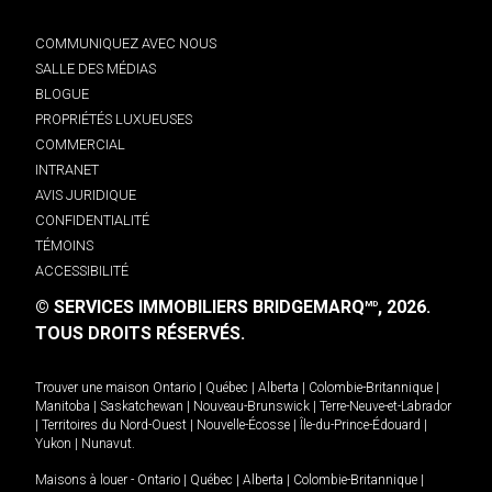
COMMUNIQUEZ AVEC NOUS
SALLE DES MÉDIAS
BLOGUE
PROPRIÉTÉS LUXUEUSES
COMMERCIAL
INTRANET
AVIS JURIDIQUE
CONFIDENTIALITÉ
TÉMOINS
ACCESSIBILITÉ
© SERVICES IMMOBILIERS BRIDGEMARQ
, 2026.
MD
TOUS DROITS RÉSERVÉS.
Trouver une maison
Ontario
|
Québec
|
Alberta
|
Colombie-Britannique
|
Manitoba
|
Saskatchewan
|
Nouveau-Brunswick
|
Terre-Neuve-et-Labrador
|
Territoires du Nord-Ouest
|
Nouvelle-Écosse
|
Île-du-Prince-Édouard
|
Yukon
|
Nunavut
.
Maisons à louer -
Ontario
|
Québec
|
Alberta
|
Colombie-Britannique
|