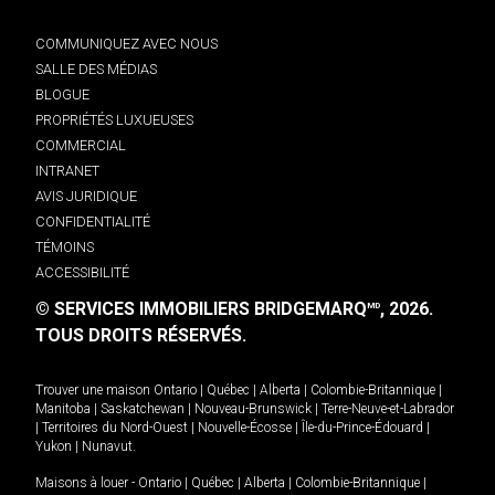
COMMUNIQUEZ AVEC NOUS
SALLE DES MÉDIAS
BLOGUE
PROPRIÉTÉS LUXUEUSES
COMMERCIAL
INTRANET
AVIS JURIDIQUE
CONFIDENTIALITÉ
TÉMOINS
ACCESSIBILITÉ
© SERVICES IMMOBILIERS BRIDGEMARQ
, 2026.
MD
TOUS DROITS RÉSERVÉS.
Trouver une maison
Ontario
|
Québec
|
Alberta
|
Colombie-Britannique
|
Manitoba
|
Saskatchewan
|
Nouveau-Brunswick
|
Terre-Neuve-et-Labrador
|
Territoires du Nord-Ouest
|
Nouvelle-Écosse
|
Île-du-Prince-Édouard
|
Yukon
|
Nunavut
.
Maisons à louer -
Ontario
|
Québec
|
Alberta
|
Colombie-Britannique
|