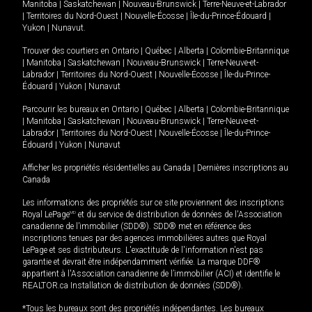
Manitoba
|
Saskatchewan
|
Nouveau-Brunswick
|
Terre-Neuve-et-Labrador
|
Territoires du Nord-Ouest
|
Nouvelle-Écosse
|
Île-du-Prince-Édouard
|
Yukon
|
Nunavut
.
Trouver des courtiers en
Ontario
|
Québec
|
Alberta
|
Colombie-Britannique
|
Manitoba
|
Saskatchewan
|
Nouveau-Brunswick
|
Terre-Neuve-et-
Labrador
|
Territoires du Nord-Ouest
|
Nouvelle-Écosse
|
Île-du-Prince-
Édouard
|
Yukon
|
Nunavut
Parcourir les bureaux en
Ontario
|
Québec
|
Alberta
|
Colombie-Britannique
|
Manitoba
|
Saskatchewan
|
Nouveau-Brunswick
|
Terre-Neuve-et-
Labrador
|
Territoires du Nord-Ouest
|
Nouvelle-Écosse
|
Île-du-Prince-
Édouard
|
Yukon
|
Nunavut
Afficher les propriétés résidentielles au Canada
|
Dernières inscriptions au
Canada
Les informations des propriétés sur ce site proviennent des inscriptions
Royal LePage
MD
et du service de distribution de données de l'Association
canadienne de l’immobilier (SDD®). SDD® met en référence des
inscriptions tenues par des agences immobilières autres que Royal
LePage et ses distributeurs. L'exactitude de l'information n'est pas
garantie et devrait être indépendamment vérifiée. La marque DDF®
appartient à l'Association canadienne de l’immobilier (ACI) et identifie le
REALTOR.ca Installation de distribution de données (SDD®).
*Tous les bureaux sont des propriétés indépendantes. Les bureaux