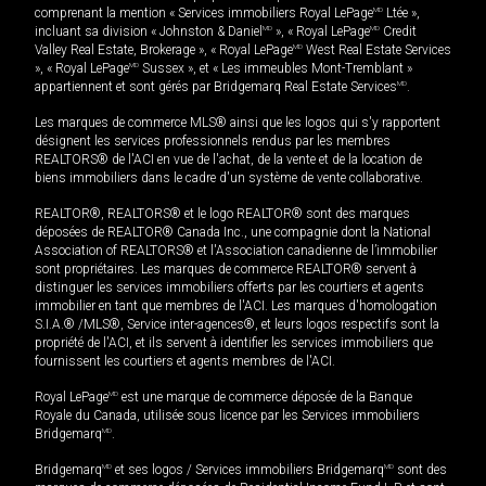
comprenant la mention « Services immobiliers Royal LePage
MD
Ltée »,
incluant sa division « Johnston & Daniel
MD
», « Royal LePage
MD
Credit
Valley Real Estate, Brokerage », « Royal LePage
MD
West Real Estate Services
», « Royal LePage
MD
Sussex », et « Les immeubles Mont-Tremblant »
appartiennent et sont gérés par Bridgemarq Real Estate Services
MD
.
Les marques de commerce MLS® ainsi que les logos qui s'y rapportent
désignent les services professionnels rendus par les membres
REALTORS® de l'ACI en vue de l'achat, de la vente et de la location de
biens immobiliers dans le cadre d'un système de vente collaborative.
REALTOR®, REALTORS® et le logo REALTOR® sont des marques
déposées de REALTOR® Canada Inc., une compagnie dont la National
Association of REALTORS® et l'Association canadienne de l’immobilier
sont propriétaires. Les marques de commerce REALTOR® servent à
distinguer les services immobiliers offerts par les courtiers et agents
immobilier en tant que membres de l'ACI. Les marques d'homologation
S.I.A.® /MLS®, Service inter-agences®, et leurs logos respectifs sont la
propriété de l'ACI, et ils servent à identifier les services immobiliers que
fournissent les courtiers et agents membres de l'ACI.
Royal LePage
MD
est une marque de commerce déposée de la Banque
Royale du Canada, utilisée sous licence par les Services immobiliers
Bridgemarq
MD
.
Bridgemarq
MD
et ses logos / Services immobiliers Bridgemarq
MD
sont des