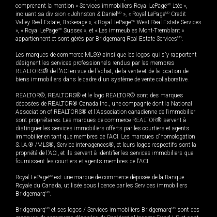
comprenant la mention « Services immobiliers Royal LePage
MD
Ltée »,
incluant sa division « Johnston & Daniel
MD
», « Royal LePage
MD
Credit
Valley Real Estate, Brokerage », « Royal LePage
MD
West Real Estate Services
», « Royal LePage
MD
Sussex », et « Les immeubles Mont-Tremblant »
appartiennent et sont gérés par Bridgemarq Real Estate Services
MD
.
Les marques de commerce MLS® ainsi que les logos qui s'y rapportent
désignent les services professionnels rendus par les membres
REALTORS® de l'ACI en vue de l'achat, de la vente et de la location de
biens immobiliers dans le cadre d'un système de vente collaborative.
REALTOR®, REALTORS® et le logo REALTOR® sont des marques
déposées de REALTOR® Canada Inc., une compagnie dont la National
Association of REALTORS® et l'Association canadienne de l’immobilier
sont propriétaires. Les marques de commerce REALTOR® servent à
distinguer les services immobiliers offerts par les courtiers et agents
immobilier en tant que membres de l'ACI. Les marques d'homologation
S.I.A.® /MLS®, Service inter-agences®, et leurs logos respectifs sont la
propriété de l'ACI, et ils servent à identifier les services immobiliers que
fournissent les courtiers et agents membres de l'ACI.
Royal LePage
MD
est une marque de commerce déposée de la Banque
Royale du Canada, utilisée sous licence par les Services immobiliers
Bridgemarq
MD
.
Bridgemarq
MD
et ses logos / Services immobiliers Bridgemarq
MD
sont des