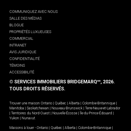
COMMUNIQUEZ AVEC NOUS
SALLE DES MÉDIAS
BLOGUE
PROPRIÉTÉS LUXUEUSES
COMMERCIAL
INTRANET
AVIS JURIDIQUE
CONFIDENTIALITÉ
TÉMOINS
ACCESSIBILITÉ
© SERVICES IMMOBILIERS BRIDGEMARQ
, 2026.
MD
TOUS DROITS RÉSERVÉS.
Trouver une maison
Ontario
|
Québec
|
Alberta
|
Colombie-Britannique
|
Manitoba
|
Saskatchewan
|
Nouveau-Brunswick
|
Terre-Neuve-et-Labrador
|
Territoires du Nord-Ouest
|
Nouvelle-Écosse
|
Île-du-Prince-Édouard
|
Yukon
|
Nunavut
.
Maisons à louer -
Ontario
|
Québec
|
Alberta
|
Colombie-Britannique
|