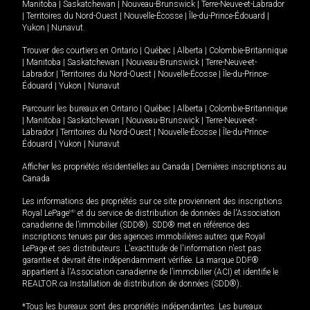
Manitoba
|
Saskatchewan
|
Nouveau-Brunswick
|
Terre-Neuve-et-Labrador
|
Territoires du Nord-Ouest
|
Nouvelle-Écosse
|
Île-du-Prince-Édouard
|
Yukon
|
Nunavut
.
Trouver des courtiers en
Ontario
|
Québec
|
Alberta
|
Colombie-Britannique
|
Manitoba
|
Saskatchewan
|
Nouveau-Brunswick
|
Terre-Neuve-et-
Labrador
|
Territoires du Nord-Ouest
|
Nouvelle-Écosse
|
Île-du-Prince-
Édouard
|
Yukon
|
Nunavut
Parcourir les bureaux en
Ontario
|
Québec
|
Alberta
|
Colombie-Britannique
|
Manitoba
|
Saskatchewan
|
Nouveau-Brunswick
|
Terre-Neuve-et-
Labrador
|
Territoires du Nord-Ouest
|
Nouvelle-Écosse
|
Île-du-Prince-
Édouard
|
Yukon
|
Nunavut
Afficher les propriétés résidentielles au Canada
|
Dernières inscriptions au
Canada
Les informations des propriétés sur ce site proviennent des inscriptions
Royal LePage
MD
et du service de distribution de données de l'Association
canadienne de l’immobilier (SDD®). SDD® met en référence des
inscriptions tenues par des agences immobilières autres que Royal
LePage et ses distributeurs. L'exactitude de l'information n'est pas
garantie et devrait être indépendamment vérifiée. La marque DDF®
appartient à l'Association canadienne de l’immobilier (ACI) et identifie le
REALTOR.ca Installation de distribution de données (SDD®).
*Tous les bureaux sont des propriétés indépendantes. Les bureaux