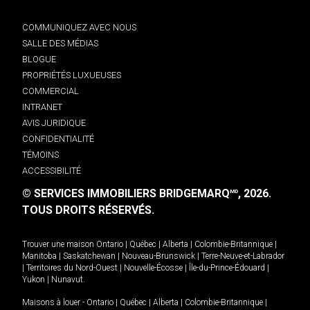
COMMUNIQUEZ AVEC NOUS
SALLE DES MÉDIAS
BLOGUE
PROPRIÉTÉS LUXUEUSES
COMMERCIAL
INTRANET
AVIS JURIDIQUE
CONFIDENTIALITÉ
TÉMOINS
ACCESSIBILITÉ
© SERVICES IMMOBILIERS BRIDGEMARQ
, 2026.
MD
TOUS DROITS RÉSERVÉS.
Trouver une maison
Ontario
|
Québec
|
Alberta
|
Colombie-Britannique
|
Manitoba
|
Saskatchewan
|
Nouveau-Brunswick
|
Terre-Neuve-et-Labrador
|
Territoires du Nord-Ouest
|
Nouvelle-Écosse
|
Île-du-Prince-Édouard
|
Yukon
|
Nunavut
.
Maisons à louer -
Ontario
|
Québec
|
Alberta
|
Colombie-Britannique
|