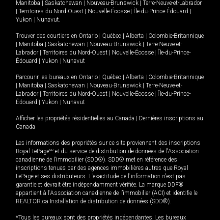
Manitoba
|
Saskatchewan
|
Nouveau-Brunswick
|
Terre-Neuve-et-Labrador
|
Territoires du Nord-Ouest
|
Nouvelle-Écosse
|
Île-du-Prince-Édouard
|
Yukon
|
Nunavut
.
Trouver des courtiers en
Ontario
|
Québec
|
Alberta
|
Colombie-Britannique
|
Manitoba
|
Saskatchewan
|
Nouveau-Brunswick
|
Terre-Neuve-et-
Labrador
|
Territoires du Nord-Ouest
|
Nouvelle-Écosse
|
Île-du-Prince-
Édouard
|
Yukon
|
Nunavut
Parcourir les bureaux en
Ontario
|
Québec
|
Alberta
|
Colombie-Britannique
|
Manitoba
|
Saskatchewan
|
Nouveau-Brunswick
|
Terre-Neuve-et-
Labrador
|
Territoires du Nord-Ouest
|
Nouvelle-Écosse
|
Île-du-Prince-
Édouard
|
Yukon
|
Nunavut
Afficher les propriétés résidentielles au Canada
|
Dernières inscriptions au
Canada
Les informations des propriétés sur ce site proviennent des inscriptions
Royal LePage
MD
et du service de distribution de données de l'Association
canadienne de l’immobilier (SDD®). SDD® met en référence des
inscriptions tenues par des agences immobilières autres que Royal
LePage et ses distributeurs. L'exactitude de l'information n'est pas
garantie et devrait être indépendamment vérifiée. La marque DDF®
appartient à l'Association canadienne de l’immobilier (ACI) et identifie le
REALTOR.ca Installation de distribution de données (SDD®).
*Tous les bureaux sont des propriétés indépendantes. Les bureaux