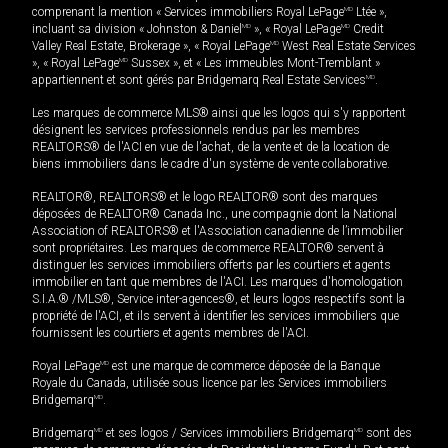
comprenant la mention « Services immobiliers Royal LePage
MD
Ltée »,
incluant sa division « Johnston & Daniel
MD
», « Royal LePage
MD
Credit
Valley Real Estate, Brokerage », « Royal LePage
MD
West Real Estate Services
», « Royal LePage
MD
Sussex », et « Les immeubles Mont-Tremblant »
appartiennent et sont gérés par Bridgemarq Real Estate Services
MD
.
Les marques de commerce MLS® ainsi que les logos qui s'y rapportent
désignent les services professionnels rendus par les membres
REALTORS® de l'ACI en vue de l'achat, de la vente et de la location de
biens immobiliers dans le cadre d'un système de vente collaborative.
REALTOR®, REALTORS® et le logo REALTOR® sont des marques
déposées de REALTOR® Canada Inc., une compagnie dont la National
Association of REALTORS® et l'Association canadienne de l’immobilier
sont propriétaires. Les marques de commerce REALTOR® servent à
distinguer les services immobiliers offerts par les courtiers et agents
immobilier en tant que membres de l'ACI. Les marques d'homologation
S.I.A.® /MLS®, Service inter-agences®, et leurs logos respectifs sont la
propriété de l'ACI, et ils servent à identifier les services immobiliers que
fournissent les courtiers et agents membres de l'ACI.
Royal LePage
MD
est une marque de commerce déposée de la Banque
Royale du Canada, utilisée sous licence par les Services immobiliers
Bridgemarq
MD
.
Bridgemarq
MD
et ses logos / Services immobiliers Bridgemarq
MD
sont des