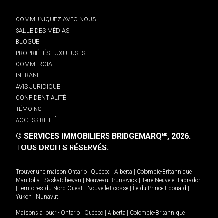
COMMUNIQUEZ AVEC NOUS
SALLE DES MÉDIAS
BLOGUE
PROPRIÉTÉS LUXUEUSES
COMMERCIAL
INTRANET
AVIS JURIDIQUE
CONFIDENTIALITÉ
TÉMOINS
ACCESSIBILITÉ
© SERVICES IMMOBILIERS BRIDGEMARQ
, 2026.
MD
TOUS DROITS RÉSERVÉS.
Trouver une maison
Ontario
|
Québec
|
Alberta
|
Colombie-Britannique
|
Manitoba
|
Saskatchewan
|
Nouveau-Brunswick
|
Terre-Neuve-et-Labrador
|
Territoires du Nord-Ouest
|
Nouvelle-Écosse
|
Île-du-Prince-Édouard
|
Yukon
|
Nunavut
.
Maisons à louer -
Ontario
|
Québec
|
Alberta
|
Colombie-Britannique
|