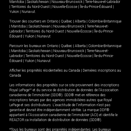
Manitoba
|
Saskatchewan
|
Nouveau-Brunswick
|
Terre-Neuve-et-Labrador
|
Territoires du Nord-Ouest
|
Nouvelle-Écosse
|
Île-du-Prince-Édouard
|
Yukon
|
Nunavut
.
Trouver des courtiers en
Ontario
|
Québec
|
Alberta
|
Colombie-Britannique
|
Manitoba
|
Saskatchewan
|
Nouveau-Brunswick
|
Terre-Neuve-et-
Labrador
|
Territoires du Nord-Ouest
|
Nouvelle-Écosse
|
Île-du-Prince-
Édouard
|
Yukon
|
Nunavut
Parcourir les bureaux en
Ontario
|
Québec
|
Alberta
|
Colombie-Britannique
|
Manitoba
|
Saskatchewan
|
Nouveau-Brunswick
|
Terre-Neuve-et-
Labrador
|
Territoires du Nord-Ouest
|
Nouvelle-Écosse
|
Île-du-Prince-
Édouard
|
Yukon
|
Nunavut
Afficher les propriétés résidentielles au Canada
|
Dernières inscriptions au
Canada
Les informations des propriétés sur ce site proviennent des inscriptions
Royal LePage
MD
et du service de distribution de données de l'Association
canadienne de l’immobilier (SDD®). SDD® met en référence des
inscriptions tenues par des agences immobilières autres que Royal
LePage et ses distributeurs. L'exactitude de l'information n'est pas
garantie et devrait être indépendamment vérifiée. La marque DDF®
appartient à l'Association canadienne de l’immobilier (ACI) et identifie le
REALTOR.ca Installation de distribution de données (SDD®).
*Tous les bureaux sont des propriétés indépendantes. Les bureaux