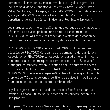
comprenant la mention « Services immobiliers Royal LePage
MD
Ltée »,
incluant sa division « Johnston & Daniel
MD
», « Royal LePage
MD
Credit
Valley Real Estate, Brokerage », « Royal LePage
MD
West Real Estate Services
», « Royal LePage
MD
Sussex », et « Les immeubles Mont-Tremblant »
appartiennent et sont gérés par Bridgemarq Real Estate Services
MD
.
Les marques de commerce MLS® ainsi que les logos qui s'y rapportent
désignent les services professionnels rendus par les membres
REALTORS® de l'ACI en vue de l'achat, de la vente et de la location de
biens immobiliers dans le cadre d'un système de vente collaborative.
REALTOR®, REALTORS® et le logo REALTOR® sont des marques
déposées de REALTOR® Canada Inc., une compagnie dont la National
Association of REALTORS® et l'Association canadienne de l’immobilier
sont propriétaires. Les marques de commerce REALTOR® servent à
distinguer les services immobiliers offerts par les courtiers et agents
immobilier en tant que membres de l'ACI. Les marques d'homologation
S.I.A.® /MLS®, Service inter-agences®, et leurs logos respectifs sont la
propriété de l'ACI, et ils servent à identifier les services immobiliers que
fournissent les courtiers et agents membres de l'ACI.
Royal LePage
MD
est une marque de commerce déposée de la Banque
Royale du Canada, utilisée sous licence par les Services immobiliers
Bridgemarq
MD
.
Bridgemarq
MD
et ses logos / Services immobiliers Bridgemarq
MD
sont des