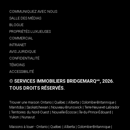
COMMUNIQUEZ AVEC NOUS
SALLE DES MÉDIAS
BLOGUE
PROPRIÉTÉS LUXUEUSES
COMMERCIAL
INTRANET
AVIS JURIDIQUE
CONFIDENTIALITÉ
TÉMOINS
ACCESSIBILITÉ
© SERVICES IMMOBILIERS BRIDGEMARQ
, 2026.
MD
TOUS DROITS RÉSERVÉS.
Trouver une maison
Ontario
|
Québec
|
Alberta
|
Colombie-Britannique
|
Manitoba
|
Saskatchewan
|
Nouveau-Brunswick
|
Terre-Neuve-et-Labrador
|
Territoires du Nord-Ouest
|
Nouvelle-Écosse
|
Île-du-Prince-Édouard
|
Yukon
|
Nunavut
.
Maisons à louer -
Ontario
|
Québec
|
Alberta
|
Colombie-Britannique
|