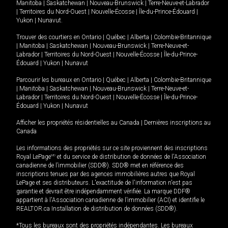
Manitoba
|
Saskatchewan
|
Nouveau-Brunswick
|
Terre-Neuve-et-Labrador
|
Territoires du Nord-Ouest
|
Nouvelle-Écosse
|
Île-du-Prince-Édouard
|
Yukon
|
Nunavut
.
Trouver des courtiers en
Ontario
|
Québec
|
Alberta
|
Colombie-Britannique
|
Manitoba
|
Saskatchewan
|
Nouveau-Brunswick
|
Terre-Neuve-et-
Labrador
|
Territoires du Nord-Ouest
|
Nouvelle-Écosse
|
Île-du-Prince-
Édouard
|
Yukon
|
Nunavut
Parcourir les bureaux en
Ontario
|
Québec
|
Alberta
|
Colombie-Britannique
|
Manitoba
|
Saskatchewan
|
Nouveau-Brunswick
|
Terre-Neuve-et-
Labrador
|
Territoires du Nord-Ouest
|
Nouvelle-Écosse
|
Île-du-Prince-
Édouard
|
Yukon
|
Nunavut
Afficher les propriétés résidentielles au Canada
|
Dernières inscriptions au
Canada
Les informations des propriétés sur ce site proviennent des inscriptions
Royal LePage
MD
et du service de distribution de données de l'Association
canadienne de l’immobilier (SDD®). SDD® met en référence des
inscriptions tenues par des agences immobilières autres que Royal
LePage et ses distributeurs. L'exactitude de l'information n'est pas
garantie et devrait être indépendamment vérifiée. La marque DDF®
appartient à l'Association canadienne de l’immobilier (ACI) et identifie le
REALTOR.ca Installation de distribution de données (SDD®).
*Tous les bureaux sont des propriétés indépendantes. Les bureaux