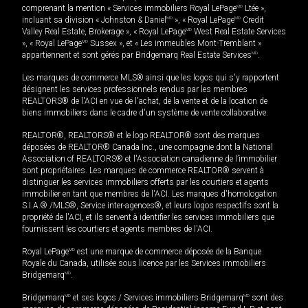
comprenant la mention « Services immobiliers Royal LePage
MD
Ltée »,
incluant sa division « Johnston & Daniel
MD
», « Royal LePage
MD
Credit
Valley Real Estate, Brokerage », « Royal LePage
MD
West Real Estate Services
», « Royal LePage
MD
Sussex », et « Les immeubles Mont-Tremblant »
appartiennent et sont gérés par Bridgemarq Real Estate Services
MD
.
Les marques de commerce MLS® ainsi que les logos qui s'y rapportent
désignent les services professionnels rendus par les membres
REALTORS® de l'ACI en vue de l'achat, de la vente et de la location de
biens immobiliers dans le cadre d'un système de vente collaborative.
REALTOR®, REALTORS® et le logo REALTOR® sont des marques
déposées de REALTOR® Canada Inc., une compagnie dont la National
Association of REALTORS® et l'Association canadienne de l’immobilier
sont propriétaires. Les marques de commerce REALTOR® servent à
distinguer les services immobiliers offerts par les courtiers et agents
immobilier en tant que membres de l'ACI. Les marques d'homologation
S.I.A.® /MLS®, Service inter-agences®, et leurs logos respectifs sont la
propriété de l'ACI, et ils servent à identifier les services immobiliers que
fournissent les courtiers et agents membres de l'ACI.
Royal LePage
MD
est une marque de commerce déposée de la Banque
Royale du Canada, utilisée sous licence par les Services immobiliers
Bridgemarq
MD
.
Bridgemarq
MD
et ses logos / Services immobiliers Bridgemarq
MD
sont des