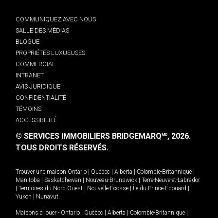
COMMUNIQUEZ AVEC NOUS
SALLE DES MÉDIAS
BLOGUE
PROPRIÉTÉS LUXUEUSES
COMMERCIAL
INTRANET
AVIS JURIDIQUE
CONFIDENTIALITÉ
TÉMOINS
ACCESSIBILITÉ
© SERVICES IMMOBILIERS BRIDGEMARQ
, 2026.
MD
TOUS DROITS RÉSERVÉS.
Trouver une maison
Ontario
|
Québec
|
Alberta
|
Colombie-Britannique
|
Manitoba
|
Saskatchewan
|
Nouveau-Brunswick
|
Terre-Neuve-et-Labrador
|
Territoires du Nord-Ouest
|
Nouvelle-Écosse
|
Île-du-Prince-Édouard
|
Yukon
|
Nunavut
.
Maisons à louer -
Ontario
|
Québec
|
Alberta
|
Colombie-Britannique
|