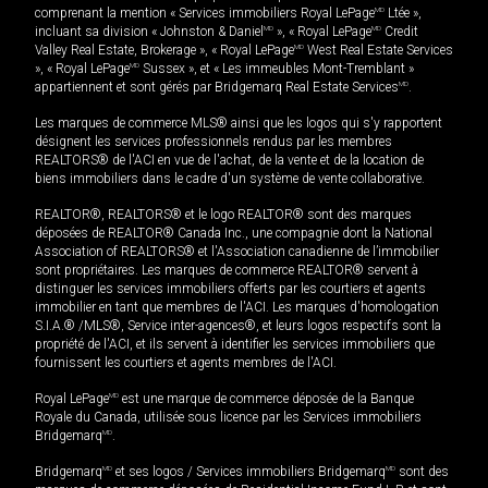
comprenant la mention « Services immobiliers Royal LePage
MD
Ltée »,
incluant sa division « Johnston & Daniel
MD
», « Royal LePage
MD
Credit
Valley Real Estate, Brokerage », « Royal LePage
MD
West Real Estate Services
», « Royal LePage
MD
Sussex », et « Les immeubles Mont-Tremblant »
appartiennent et sont gérés par Bridgemarq Real Estate Services
MD
.
Les marques de commerce MLS® ainsi que les logos qui s'y rapportent
désignent les services professionnels rendus par les membres
REALTORS® de l'ACI en vue de l'achat, de la vente et de la location de
biens immobiliers dans le cadre d'un système de vente collaborative.
REALTOR®, REALTORS® et le logo REALTOR® sont des marques
déposées de REALTOR® Canada Inc., une compagnie dont la National
Association of REALTORS® et l'Association canadienne de l’immobilier
sont propriétaires. Les marques de commerce REALTOR® servent à
distinguer les services immobiliers offerts par les courtiers et agents
immobilier en tant que membres de l'ACI. Les marques d'homologation
S.I.A.® /MLS®, Service inter-agences®, et leurs logos respectifs sont la
propriété de l'ACI, et ils servent à identifier les services immobiliers que
fournissent les courtiers et agents membres de l'ACI.
Royal LePage
MD
est une marque de commerce déposée de la Banque
Royale du Canada, utilisée sous licence par les Services immobiliers
Bridgemarq
MD
.
Bridgemarq
MD
et ses logos / Services immobiliers Bridgemarq
MD
sont des