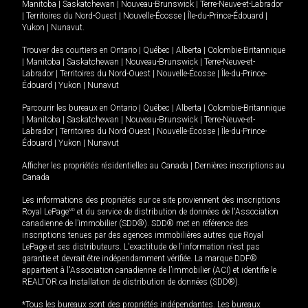
Manitoba
|
Saskatchewan
|
Nouveau-Brunswick
|
Terre-Neuve-et-Labrador
|
Territoires du Nord-Ouest
|
Nouvelle-Écosse
|
Île-du-Prince-Édouard
|
Yukon
|
Nunavut
.
Trouver des courtiers en
Ontario
|
Québec
|
Alberta
|
Colombie-Britannique
|
Manitoba
|
Saskatchewan
|
Nouveau-Brunswick
|
Terre-Neuve-et-
Labrador
|
Territoires du Nord-Ouest
|
Nouvelle-Écosse
|
Île-du-Prince-
Édouard
|
Yukon
|
Nunavut
Parcourir les bureaux en
Ontario
|
Québec
|
Alberta
|
Colombie-Britannique
|
Manitoba
|
Saskatchewan
|
Nouveau-Brunswick
|
Terre-Neuve-et-
Labrador
|
Territoires du Nord-Ouest
|
Nouvelle-Écosse
|
Île-du-Prince-
Édouard
|
Yukon
|
Nunavut
Afficher les propriétés résidentielles au Canada
|
Dernières inscriptions au
Canada
Les informations des propriétés sur ce site proviennent des inscriptions
Royal LePage
MD
et du service de distribution de données de l'Association
canadienne de l’immobilier (SDD®). SDD® met en référence des
inscriptions tenues par des agences immobilières autres que Royal
LePage et ses distributeurs. L'exactitude de l'information n'est pas
garantie et devrait être indépendamment vérifiée. La marque DDF®
appartient à l'Association canadienne de l’immobilier (ACI) et identifie le
REALTOR.ca Installation de distribution de données (SDD®).
*Tous les bureaux sont des propriétés indépendantes. Les bureaux