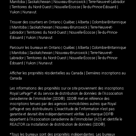
Manitoba
|
Saskatchewan
|
Nouveau-Brunswick
|
Terre-Neuve-et-Labrador
|
Territoires du Nord-Ouest
|
Nouvelle-Écosse
|
Île-du-Prince-Édouard
|
Yukon
|
Nunavut
.
Trouver des courtiers en
Ontario
|
Québec
|
Alberta
|
Colombie-Britannique
|
Manitoba
|
Saskatchewan
|
Nouveau-Brunswick
|
Terre-Neuve-et-
Labrador
|
Territoires du Nord-Ouest
|
Nouvelle-Écosse
|
Île-du-Prince-
Édouard
|
Yukon
|
Nunavut
Parcourir les bureaux en
Ontario
|
Québec
|
Alberta
|
Colombie-Britannique
|
Manitoba
|
Saskatchewan
|
Nouveau-Brunswick
|
Terre-Neuve-et-
Labrador
|
Territoires du Nord-Ouest
|
Nouvelle-Écosse
|
Île-du-Prince-
Édouard
|
Yukon
|
Nunavut
Afficher les propriétés résidentielles au Canada
|
Dernières inscriptions au
Canada
Les informations des propriétés sur ce site proviennent des inscriptions
Royal LePage
MD
et du service de distribution de données de l'Association
canadienne de l’immobilier (SDD®). SDD® met en référence des
inscriptions tenues par des agences immobilières autres que Royal
LePage et ses distributeurs. L'exactitude de l'information n'est pas
garantie et devrait être indépendamment vérifiée. La marque DDF®
appartient à l'Association canadienne de l’immobilier (ACI) et identifie le
REALTOR.ca Installation de distribution de données (SDD®).
*Tous les bureaux sont des propriétés indépendantes. Les bureaux