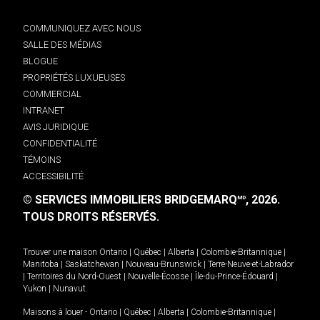
COMMUNIQUEZ AVEC NOUS
SALLE DES MÉDIAS
BLOGUE
PROPRIÉTÉS LUXUEUSES
COMMERCIAL
INTRANET
AVIS JURIDIQUE
CONFIDENTIALITÉ
TÉMOINS
ACCESSIBILITÉ
© SERVICES IMMOBILIERS BRIDGEMARQ
, 2026.
MD
TOUS DROITS RÉSERVÉS.
Trouver une maison
Ontario
|
Québec
|
Alberta
|
Colombie-Britannique
|
Manitoba
|
Saskatchewan
|
Nouveau-Brunswick
|
Terre-Neuve-et-Labrador
|
Territoires du Nord-Ouest
|
Nouvelle-Écosse
|
Île-du-Prince-Édouard
|
Yukon
|
Nunavut
.
Maisons à louer -
Ontario
|
Québec
|
Alberta
|
Colombie-Britannique
|