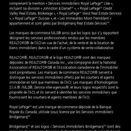
comprenant la mention « Services immobiliers Royal LePage
MD
Ltée »,
incluant sa division « Johnston & Daniel
MD
», « Royal LePage
MD
Credit
Valley Real Estate, Brokerage », « Royal LePage
MD
West Real Estate Services
», « Royal LePage
MD
Sussex », et « Les immeubles Mont-Tremblant »
appartiennent et sont gérés par Bridgemarq Real Estate Services
MD
.
Les marques de commerce MLS® ainsi que les logos qui s'y rapportent
désignent les services professionnels rendus par les membres
REALTORS® de l'ACI en vue de l'achat, de la vente et de la location de
biens immobiliers dans le cadre d'un système de vente collaborative.
REALTOR®, REALTORS® et le logo REALTOR® sont des marques
déposées de REALTOR® Canada Inc., une compagnie dont la National
Association of REALTORS® et l'Association canadienne de l’immobilier
sont propriétaires. Les marques de commerce REALTOR® servent à
distinguer les services immobiliers offerts par les courtiers et agents
immobilier en tant que membres de l'ACI. Les marques d'homologation
S.I.A.® /MLS®, Service inter-agences®, et leurs logos respectifs sont la
propriété de l'ACI, et ils servent à identifier les services immobiliers que
fournissent les courtiers et agents membres de l'ACI.
Royal LePage
MD
est une marque de commerce déposée de la Banque
Royale du Canada, utilisée sous licence par les Services immobiliers
Bridgemarq
MD
.
Bridgemarq
MD
et ses logos / Services immobiliers Bridgemarq
MD
sont des