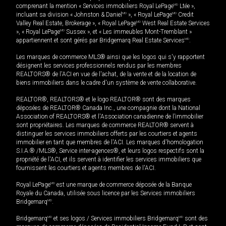
comprenant la mention « Services immobiliers Royal LePage
MD
Ltée »,
incluant sa division « Johnston & Daniel
MD
», « Royal LePage
MD
Credit
Valley Real Estate, Brokerage », « Royal LePage
MD
West Real Estate Services
», « Royal LePage
MD
Sussex », et « Les immeubles Mont-Tremblant »
appartiennent et sont gérés par Bridgemarq Real Estate Services
MD
.
Les marques de commerce MLS® ainsi que les logos qui s'y rapportent
désignent les services professionnels rendus par les membres
REALTORS® de l'ACI en vue de l'achat, de la vente et de la location de
biens immobiliers dans le cadre d'un système de vente collaborative.
REALTOR®, REALTORS® et le logo REALTOR® sont des marques
déposées de REALTOR® Canada Inc., une compagnie dont la National
Association of REALTORS® et l'Association canadienne de l’immobilier
sont propriétaires. Les marques de commerce REALTOR® servent à
distinguer les services immobiliers offerts par les courtiers et agents
immobilier en tant que membres de l'ACI. Les marques d'homologation
S.I.A.® /MLS®, Service inter-agences®, et leurs logos respectifs sont la
propriété de l'ACI, et ils servent à identifier les services immobiliers que
fournissent les courtiers et agents membres de l'ACI.
Royal LePage
MD
est une marque de commerce déposée de la Banque
Royale du Canada, utilisée sous licence par les Services immobiliers
Bridgemarq
MD
.
Bridgemarq
MD
et ses logos / Services immobiliers Bridgemarq
MD
sont des