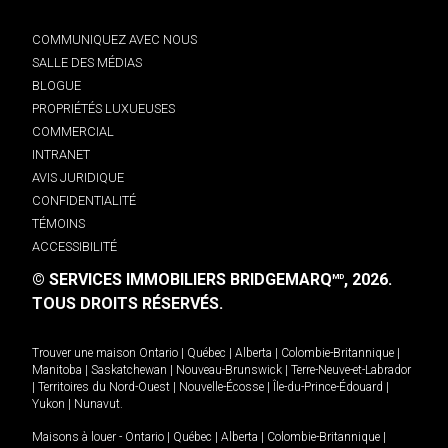
COMMUNIQUEZ AVEC NOUS
SALLE DES MÉDIAS
BLOGUE
PROPRIÉTÉS LUXUEUSES
COMMERCIAL
INTRANET
AVIS JURIDIQUE
CONFIDENTIALITÉ
TÉMOINS
ACCESSIBILITÉ
© SERVICES IMMOBILIERS BRIDGEMARQ
, 2026.
MD
TOUS DROITS RÉSERVÉS.
Trouver une maison
Ontario
|
Québec
|
Alberta
|
Colombie-Britannique
|
Manitoba
|
Saskatchewan
|
Nouveau-Brunswick
|
Terre-Neuve-et-Labrador
|
Territoires du Nord-Ouest
|
Nouvelle-Écosse
|
Île-du-Prince-Édouard
|
Yukon
|
Nunavut
.
Maisons à louer -
Ontario
|
Québec
|
Alberta
|
Colombie-Britannique
|