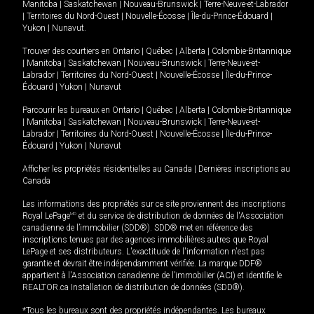
Manitoba
|
Saskatchewan
|
Nouveau-Brunswick
|
Terre-Neuve-et-Labrador
|
Territoires du Nord-Ouest
|
Nouvelle-Écosse
|
Île-du-Prince-Édouard
|
Yukon
|
Nunavut
.
Trouver des courtiers en
Ontario
|
Québec
|
Alberta
|
Colombie-Britannique
|
Manitoba
|
Saskatchewan
|
Nouveau-Brunswick
|
Terre-Neuve-et-
Labrador
|
Territoires du Nord-Ouest
|
Nouvelle-Écosse
|
Île-du-Prince-
Édouard
|
Yukon
|
Nunavut
Parcourir les bureaux en
Ontario
|
Québec
|
Alberta
|
Colombie-Britannique
|
Manitoba
|
Saskatchewan
|
Nouveau-Brunswick
|
Terre-Neuve-et-
Labrador
|
Territoires du Nord-Ouest
|
Nouvelle-Écosse
|
Île-du-Prince-
Édouard
|
Yukon
|
Nunavut
Afficher les propriétés résidentielles au Canada
|
Dernières inscriptions au
Canada
Les informations des propriétés sur ce site proviennent des inscriptions
Royal LePage
MD
et du service de distribution de données de l'Association
canadienne de l’immobilier (SDD®). SDD® met en référence des
inscriptions tenues par des agences immobilières autres que Royal
LePage et ses distributeurs. L'exactitude de l'information n'est pas
garantie et devrait être indépendamment vérifiée. La marque DDF®
appartient à l'Association canadienne de l’immobilier (ACI) et identifie le
REALTOR.ca Installation de distribution de données (SDD®).
*Tous les bureaux sont des propriétés indépendantes. Les bureaux