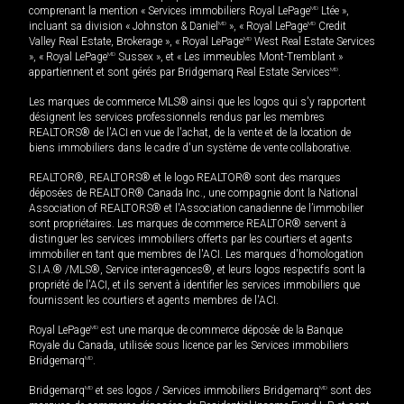
comprenant la mention « Services immobiliers Royal LePage
MD
Ltée »,
incluant sa division « Johnston & Daniel
MD
», « Royal LePage
MD
Credit
Valley Real Estate, Brokerage », « Royal LePage
MD
West Real Estate Services
», « Royal LePage
MD
Sussex », et « Les immeubles Mont-Tremblant »
appartiennent et sont gérés par Bridgemarq Real Estate Services
MD
.
Les marques de commerce MLS® ainsi que les logos qui s'y rapportent
désignent les services professionnels rendus par les membres
REALTORS® de l'ACI en vue de l'achat, de la vente et de la location de
biens immobiliers dans le cadre d'un système de vente collaborative.
REALTOR®, REALTORS® et le logo REALTOR® sont des marques
déposées de REALTOR® Canada Inc., une compagnie dont la National
Association of REALTORS® et l'Association canadienne de l’immobilier
sont propriétaires. Les marques de commerce REALTOR® servent à
distinguer les services immobiliers offerts par les courtiers et agents
immobilier en tant que membres de l'ACI. Les marques d'homologation
S.I.A.® /MLS®, Service inter-agences®, et leurs logos respectifs sont la
propriété de l'ACI, et ils servent à identifier les services immobiliers que
fournissent les courtiers et agents membres de l'ACI.
Royal LePage
MD
est une marque de commerce déposée de la Banque
Royale du Canada, utilisée sous licence par les Services immobiliers
Bridgemarq
MD
.
Bridgemarq
MD
et ses logos / Services immobiliers Bridgemarq
MD
sont des