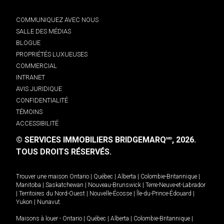
COMMUNIQUEZ AVEC NOUS
SALLE DES MÉDIAS
BLOGUE
PROPRIÉTÉS LUXUEUSES
COMMERCIAL
INTRANET
AVIS JURIDIQUE
CONFIDENTIALITÉ
TÉMOINS
ACCESSIBILITÉ
© SERVICES IMMOBILIERS BRIDGEMARQ
, 2026.
MD
TOUS DROITS RÉSERVÉS.
Trouver une maison
Ontario
|
Québec
|
Alberta
|
Colombie-Britannique
|
Manitoba
|
Saskatchewan
|
Nouveau-Brunswick
|
Terre-Neuve-et-Labrador
|
Territoires du Nord-Ouest
|
Nouvelle-Écosse
|
Île-du-Prince-Édouard
|
Yukon
|
Nunavut
.
Maisons à louer -
Ontario
|
Québec
|
Alberta
|
Colombie-Britannique
|