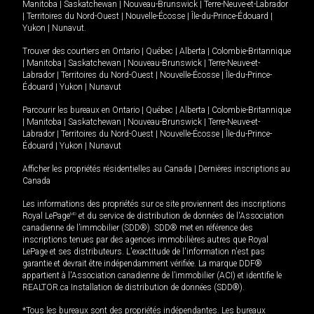
Manitoba
|
Saskatchewan
|
Nouveau-Brunswick
|
Terre-Neuve-et-Labrador
|
Territoires du Nord-Ouest
|
Nouvelle-Écosse
|
Île-du-Prince-Édouard
|
Yukon
|
Nunavut
.
Trouver des courtiers en
Ontario
|
Québec
|
Alberta
|
Colombie-Britannique
|
Manitoba
|
Saskatchewan
|
Nouveau-Brunswick
|
Terre-Neuve-et-
Labrador
|
Territoires du Nord-Ouest
|
Nouvelle-Écosse
|
Île-du-Prince-
Édouard
|
Yukon
|
Nunavut
Parcourir les bureaux en
Ontario
|
Québec
|
Alberta
|
Colombie-Britannique
|
Manitoba
|
Saskatchewan
|
Nouveau-Brunswick
|
Terre-Neuve-et-
Labrador
|
Territoires du Nord-Ouest
|
Nouvelle-Écosse
|
Île-du-Prince-
Édouard
|
Yukon
|
Nunavut
Afficher les propriétés résidentielles au Canada
|
Dernières inscriptions au
Canada
Les informations des propriétés sur ce site proviennent des inscriptions
Royal LePage
MD
et du service de distribution de données de l'Association
canadienne de l’immobilier (SDD®). SDD® met en référence des
inscriptions tenues par des agences immobilières autres que Royal
LePage et ses distributeurs. L'exactitude de l'information n'est pas
garantie et devrait être indépendamment vérifiée. La marque DDF®
appartient à l'Association canadienne de l’immobilier (ACI) et identifie le
REALTOR.ca Installation de distribution de données (SDD®).
*Tous les bureaux sont des propriétés indépendantes. Les bureaux