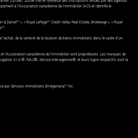
mobilier (SDD®). SDD® met en référence des inscriptions tenues par des agences
rtient à l'Association canadienne de l’immobilier (ACI) et identifie le
on & Daniel
MD
», « Royal LePage
MD
Credit Valley Real Estate, Brokerage », « Royal
es
MD
.
chat, de la vente et de la location de biens immobiliers dans le cadre d'un
Association canadienne de l’immobilier sont propriétaires. Les marques de
ation S.I.A.® /MLS®, Service inter-agences®, et leurs logos respectifs sont la
nce par Services immobiliers Bridgemarq
MD
Inc.