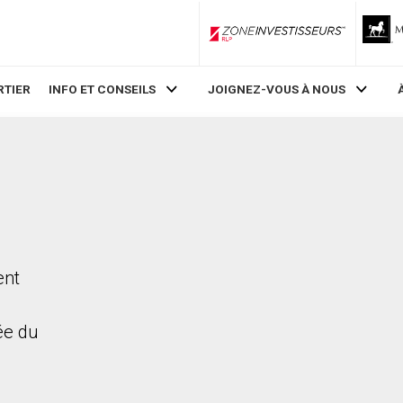
ZoneInvestisseurs RLP
RTIER
INFO ET CONSEILS
JOIGNEZ-VOUS À NOUS
ent
rée du