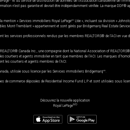
LePage
et du service de distribution de données de l'Association canadienne de l’im
rmation n'est pas garantie et devrait être indépendamment vérifiée. La marque DDF® appa
la mention « Services immobiliers Royal LePage
MD
Ltée », incluant sa division « Johnst
bles Mont-Tremblant » appartiennent et sont gérés par Bridgemarq Real Estate Servic
 les services professionnels rendus par les membres REALTORS® de l'ACI en vue de l'a
TOR® Canada Inc., une compagnie dont la National Association of REALTORS® et l'
s courtiers et agents immobilier en tant que membres de l'ACI. Les marques d'homolog
ssent les courtiers et agents membres de l'ACI.
da, utilisée sous licence par les Services immobiliers Bridgemarq
MD
.
s de commerce déposées de Residential Income Fund L.P. et sont utilisées sous lice
Découvrez la nouvelle application
MD
Royal LePage