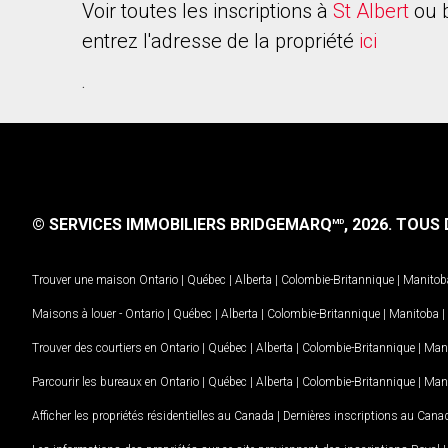
Voir toutes les inscriptions à
St Albert
ou 
entrez l'adresse de la propriété
ici
.
© SERVICES IMMOBILIERS BRIDGEMARQ
, 2026.
TOUS D
MD
Trouver une maison
Ontario
|
Québec
|
Alberta
|
Colombie-Britannique
|
Manitob
Maisons à louer -
Ontario
|
Québec
|
Alberta
|
Colombie-Britannique
|
Manitoba
|
Trouver des courtiers en
Ontario
|
Québec
|
Alberta
|
Colombie-Britannique
|
Man
Parcourir les bureaux en
Ontario
|
Québec
|
Alberta
|
Colombie-Britannique
|
Man
Afficher les propriétés résidentielles au Canada
|
Dernières inscriptions au Cana