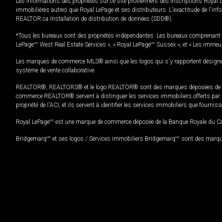
Les informations des propriétés sur ce site proviennent des inscriptions Royal 
immobilières autres que Royal LePage et ses distributeurs. L'exactitude de l'info
REALTOR.ca Installation de distribution de données (SDD®).
*Tous les bureaux sont des propriétés indépendantes. Les bureaux comprenant 
LePage
MD
West Real Estate Services », « Royal LePage
MD
Sussex », et « Les immeu
Les marques de commerce MLS® ainsi que les logos qui s'y rapportent désignent
système de vente collaborative.
REALTOR®, REALTORS® et le logo REALTOR® sont des marques déposées de REAL
commerce REALTOR® servent à distinguer les services immobiliers offerts par le
propriété de l'ACI, et ils servent à identifier les services immobiliers que fourni
Royal LePage
MD
est une marque de commerce déposée de la Banque Royale du Cana
Bridgemarq
MD
et ses logos / Services immobiliers Bridgemarq
MD
sont des marque