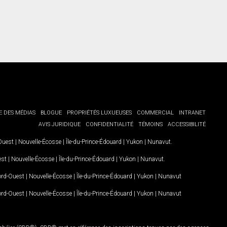
E DES MÉDIAS
BLOGUE
PROPRIÉTÉS LUXUEUSES
COMMERCIAL
INTRANET
AVIS JURIDIQUE
CONFIDENTIALITÉ
TÉMOINS
ACCESSIBILITÉ
-Ouest
|
Nouvelle-Écosse
|
Île-du-Prince-Édouard
|
Yukon
|
Nunavut
.
est
|
Nouvelle-Écosse
|
Île-du-Prince-Édouard
|
Yukon
|
Nunavut
.
Nord-Ouest
|
Nouvelle-Écosse
|
Île-du-Prince-Édouard
|
Yukon
|
Nunavut
Nord-Ouest
|
Nouvelle-Écosse
|
Île-du-Prince-Édouard
|
Yukon
|
Nunavut