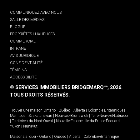
COMMUNIQUEZ AVEC NOUS
SALLE DES MÉDIAS
BLOGUE
PROPRIÉTÉS LUXUEUSES
COMMERCIAL
INTRANET
AVIS JURIDIQUE
CONFIDENTIALITÉ
TÉMOINS
ACCESSIBILITÉ
© SERVICES IMMOBILIERS BRIDGEMARQ
, 2026.
MD
TOUS DROITS RÉSERVÉS.
Trouver une maison
Ontario
|
Québec
|
Alberta
|
Colombie-Britannique
|
Manitoba
|
Saskatchewan
|
Nouveau-Brunswick
|
Terre-Neuve-et-Labrador
|
Territoires du Nord-Ouest
|
Nouvelle-Écosse
|
Île-du-Prince-Édouard
|
Yukon
|
Nunavut
.
Maisons à louer -
Ontario
|
Québec
|
Alberta
|
Colombie-Britannique
|