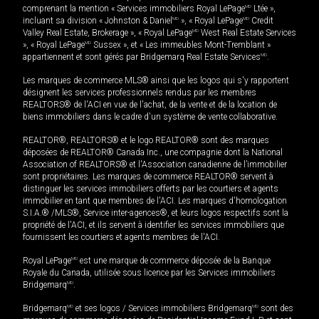
comprenant la mention « Services immobiliers Royal LePage
MD
Ltée »,
incluant sa division « Johnston & Daniel
MD
», « Royal LePage
MD
Credit
Valley Real Estate, Brokerage », « Royal LePage
MD
West Real Estate Services
», « Royal LePage
MD
Sussex », et « Les immeubles Mont-Tremblant »
appartiennent et sont gérés par Bridgemarq Real Estate Services
MD
.
Les marques de commerce MLS® ainsi que les logos qui s'y rapportent
désignent les services professionnels rendus par les membres
REALTORS® de l'ACI en vue de l'achat, de la vente et de la location de
biens immobiliers dans le cadre d'un système de vente collaborative.
REALTOR®, REALTORS® et le logo REALTOR® sont des marques
déposées de REALTOR® Canada Inc., une compagnie dont la National
Association of REALTORS® et l'Association canadienne de l’immobilier
sont propriétaires. Les marques de commerce REALTOR® servent à
distinguer les services immobiliers offerts par les courtiers et agents
immobilier en tant que membres de l'ACI. Les marques d'homologation
S.I.A.® /MLS®, Service inter-agences®, et leurs logos respectifs sont la
propriété de l'ACI, et ils servent à identifier les services immobiliers que
fournissent les courtiers et agents membres de l'ACI.
Royal LePage
MD
est une marque de commerce déposée de la Banque
Royale du Canada, utilisée sous licence par les Services immobiliers
Bridgemarq
MD
.
Bridgemarq
MD
et ses logos / Services immobiliers Bridgemarq
MD
sont des