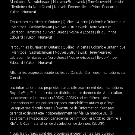
Manitoba
|
Saskatchewan
|
Nouveau-Brunswick
|
Terre-Neuve-et-Labrador
|
Territoires du Nord-Ouest
|
Nouvelle-Écosse
|
Île-du-Prince-Édouard
|
Yukon
|
Nunavut
.
Trouver des courtiers en
Ontario
|
Québec
|
Alberta
|
Colombie-Britannique
|
Manitoba
|
Saskatchewan
|
Nouveau-Brunswick
|
Terre-Neuve-et-
Labrador
|
Territoires du Nord-Ouest
|
Nouvelle-Écosse
|
Île-du-Prince-
Édouard
|
Yukon
|
Nunavut
Parcourir les bureaux en
Ontario
|
Québec
|
Alberta
|
Colombie-Britannique
|
Manitoba
|
Saskatchewan
|
Nouveau-Brunswick
|
Terre-Neuve-et-
Labrador
|
Territoires du Nord-Ouest
|
Nouvelle-Écosse
|
Île-du-Prince-
Édouard
|
Yukon
|
Nunavut
Afficher les propriétés résidentielles au Canada
|
Dernières inscriptions au
Canada
Les informations des propriétés sur ce site proviennent des inscriptions
Royal LePage
MD
et du service de distribution de données de l'Association
canadienne de l’immobilier (SDD®). SDD® met en référence des
inscriptions tenues par des agences immobilières autres que Royal
LePage et ses distributeurs. L'exactitude de l'information n'est pas
garantie et devrait être indépendamment vérifiée. La marque DDF®
appartient à l'Association canadienne de l’immobilier (ACI) et identifie le
REALTOR.ca Installation de distribution de données (SDD®).
*Tous les bureaux sont des propriétés indépendantes. Les bureaux