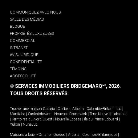
COMMUNIQUEZ AVEC NOUS
SALLE DES MÉDIAS
BLOGUE
PROPRIÉTÉS LUXUEUSES
COMMERCIAL
INTRANET
AVIS JURIDIQUE
CONFIDENTIALITÉ
TÉMOINS
ACCESSIBILITÉ
© SERVICES IMMOBILIERS BRIDGEMARQ
, 2026.
MD
TOUS DROITS RÉSERVÉS.
Trouver une maison
Ontario
|
Québec
|
Alberta
|
Colombie-Britannique
|
Manitoba
|
Saskatchewan
|
Nouveau-Brunswick
|
Terre-Neuve-et-Labrador
|
Territoires du Nord-Ouest
|
Nouvelle-Écosse
|
Île-du-Prince-Édouard
|
Yukon
|
Nunavut
.
Maisons à louer -
Ontario
|
Québec
|
Alberta
|
Colombie-Britannique
|