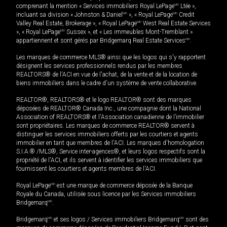
comprenant la mention « Services immobiliers Royal LePage
MD
Ltée »,
incluant sa division « Johnston & Daniel
MD
», « Royal LePage
MD
Credit
Valley Real Estate, Brokerage », « Royal LePage
MD
West Real Estate Services
», « Royal LePage
MD
Sussex », et « Les immeubles Mont-Tremblant »
appartiennent et sont gérés par Bridgemarq Real Estate Services
MD
.
Les marques de commerce MLS® ainsi que les logos qui s'y rapportent
désignent les services professionnels rendus par les membres
REALTORS® de l'ACI en vue de l'achat, de la vente et de la location de
biens immobiliers dans le cadre d'un système de vente collaborative.
REALTOR®, REALTORS® et le logo REALTOR® sont des marques
déposées de REALTOR® Canada Inc., une compagnie dont la National
Association of REALTORS® et l'Association canadienne de l’immobilier
sont propriétaires. Les marques de commerce REALTOR® servent à
distinguer les services immobiliers offerts par les courtiers et agents
immobilier en tant que membres de l'ACI. Les marques d'homologation
S.I.A.® /MLS®, Service inter-agences®, et leurs logos respectifs sont la
propriété de l'ACI, et ils servent à identifier les services immobiliers que
fournissent les courtiers et agents membres de l'ACI.
Royal LePage
MD
est une marque de commerce déposée de la Banque
Royale du Canada, utilisée sous licence par les Services immobiliers
Bridgemarq
MD
.
Bridgemarq
MD
et ses logos / Services immobiliers Bridgemarq
MD
sont des