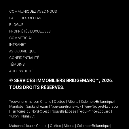
COMMUNIQUEZ AVEC NOUS
SALLE DES MÉDIAS
BLOGUE
PROPRIÉTÉS LUXUEUSES
COMMERCIAL
INTRANET
AVIS JURIDIQUE
CONFIDENTIALITÉ
TÉMOINS
ACCESSIBILITÉ
© SERVICES IMMOBILIERS BRIDGEMARQ
, 2026.
MD
TOUS DROITS RÉSERVÉS.
Trouver une maison
Ontario
|
Québec
|
Alberta
|
Colombie-Britannique
|
Manitoba
|
Saskatchewan
|
Nouveau-Brunswick
|
Terre-Neuve-et-Labrador
|
Territoires du Nord-Ouest
|
Nouvelle-Écosse
|
Île-du-Prince-Édouard
|
Yukon
|
Nunavut
.
Maisons à louer -
Ontario
|
Québec
|
Alberta
|
Colombie-Britannique
|