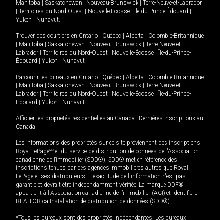
Manitoba
|
Saskatchewan
|
Nouveau-Brunswick
|
Terre-Neuve-et-Labrador
|
Territoires du Nord-Ouest
|
Nouvelle-Écosse
|
Île-du-Prince-Édouard
|
Yukon
|
Nunavut
.
Trouver des courtiers en
Ontario
|
Québec
|
Alberta
|
Colombie-Britannique
|
Manitoba
|
Saskatchewan
|
Nouveau-Brunswick
|
Terre-Neuve-et-
Labrador
|
Territoires du Nord-Ouest
|
Nouvelle-Écosse
|
Île-du-Prince-
Édouard
|
Yukon
|
Nunavut
Parcourir les bureaux en
Ontario
|
Québec
|
Alberta
|
Colombie-Britannique
|
Manitoba
|
Saskatchewan
|
Nouveau-Brunswick
|
Terre-Neuve-et-
Labrador
|
Territoires du Nord-Ouest
|
Nouvelle-Écosse
|
Île-du-Prince-
Édouard
|
Yukon
|
Nunavut
Afficher les propriétés résidentielles au Canada
|
Dernières inscriptions au
Canada
Les informations des propriétés sur ce site proviennent des inscriptions
Royal LePage
MD
et du service de distribution de données de l'Association
canadienne de l’immobilier (SDD®). SDD® met en référence des
inscriptions tenues par des agences immobilières autres que Royal
LePage et ses distributeurs. L'exactitude de l'information n'est pas
garantie et devrait être indépendamment vérifiée. La marque DDF®
appartient à l'Association canadienne de l’immobilier (ACI) et identifie le
REALTOR.ca Installation de distribution de données (SDD®).
*Tous les bureaux sont des propriétés indépendantes. Les bureaux