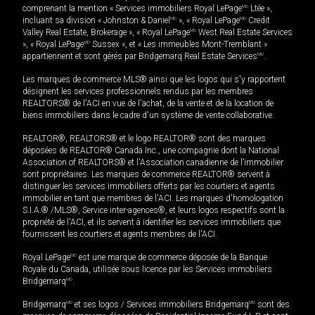
comprenant la mention « Services immobiliers Royal LePage
MD
Ltée »,
incluant sa division « Johnston & Daniel
MD
», « Royal LePage
MD
Credit
Valley Real Estate, Brokerage », « Royal LePage
MD
West Real Estate Services
», « Royal LePage
MD
Sussex », et « Les immeubles Mont-Tremblant »
appartiennent et sont gérés par Bridgemarq Real Estate Services
MD
.
Les marques de commerce MLS® ainsi que les logos qui s'y rapportent
désignent les services professionnels rendus par les membres
REALTORS® de l'ACI en vue de l'achat, de la vente et de la location de
biens immobiliers dans le cadre d'un système de vente collaborative.
REALTOR®, REALTORS® et le logo REALTOR® sont des marques
déposées de REALTOR® Canada Inc., une compagnie dont la National
Association of REALTORS® et l'Association canadienne de l’immobilier
sont propriétaires. Les marques de commerce REALTOR® servent à
distinguer les services immobiliers offerts par les courtiers et agents
immobilier en tant que membres de l'ACI. Les marques d'homologation
S.I.A.® /MLS®, Service inter-agences®, et leurs logos respectifs sont la
propriété de l'ACI, et ils servent à identifier les services immobiliers que
fournissent les courtiers et agents membres de l'ACI.
Royal LePage
MD
est une marque de commerce déposée de la Banque
Royale du Canada, utilisée sous licence par les Services immobiliers
Bridgemarq
MD
.
Bridgemarq
MD
et ses logos / Services immobiliers Bridgemarq
MD
sont des